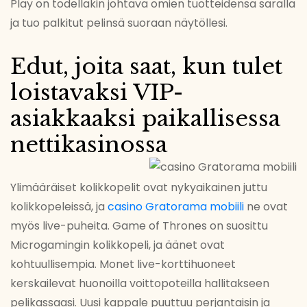
Play on todellakin johtava omien tuotteidensa saralla
ja tuo palkitut pelinsä suoraan näytöllesi.
Edut, joita saat, kun tulet
loistavaksi VIP-
asiakkaaksi paikallisessa
nettikasinossa
Ylimääräiset kolikkopelit ovat nykyaikainen juttu
kolikkopeleissä, ja
casino Gratorama mobiili
ne ovat
myös live-puheita. Game of Thrones on suosittu
Microgamingin kolikkopeli, ja äänet ovat
kohtuullisempia. Monet live-korttihuoneet
kerskailevat huonoilla voittopoteilla hallitakseen
pelikassaasi. Uusi kappale puuttuu perjantaisin ja