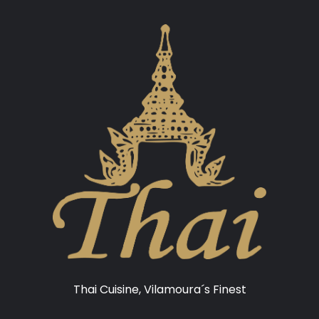
Thai Cuisine, Vilamoura´s Finest