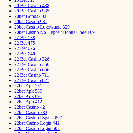
20 Bet 727
20 Bet Casino 438
20 Bet Casino 935
20bet Bonus 403
20bet Casino 931
20bet Casino Logowanie 329
20bet Casino No Deposit Bonus Code 169
22 Bet 138
22 Bet 475
22 Bet 626
22 Bet 646
22 Bet Casino 328
22 Bet Casino 366
22 Bet Casino 656
22 Bet Casino 711
22 Bet Casino 827
22bet Apk 231
22bet Apk 589
22bet Apk 691
22bet App 412
22bet Casino 42
22bet Casino 732
22bet Casino Espana 897
22bet Casino Login 442
22bet Casino Login 502