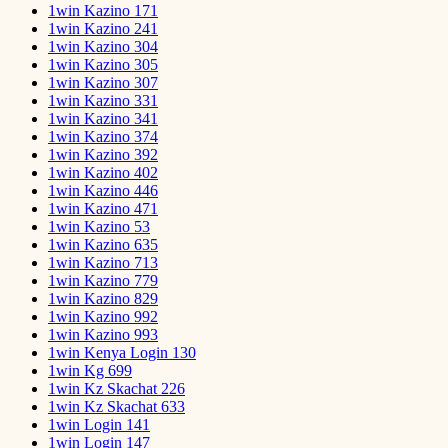
1win Kazino 171
1win Kazino 241
1win Kazino 304
1win Kazino 305
1win Kazino 307
1win Kazino 331
1win Kazino 341
1win Kazino 374
1win Kazino 392
1win Kazino 402
1win Kazino 446
1win Kazino 471
1win Kazino 53
1win Kazino 635
1win Kazino 713
1win Kazino 779
1win Kazino 829
1win Kazino 992
1win Kazino 993
1win Kenya Login 130
1win Kg 699
1win Kz Skachat 226
1win Kz Skachat 633
1win Login 141
1win Login 147