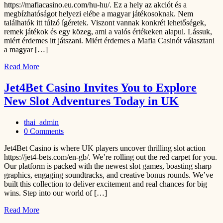
https://mafiacasino.eu.com/hu-hu/. Ez a hely az akciót és a
megbízhatóságot helyezi elébe a magyar játékosoknak. Nem
találhatók itt túlzó ígéretek. Viszont vannak konkrét lehetőségek,
remek játékok és egy közeg, ami a valós értékeken alapul. Lássuk,
miért érdemes itt játszani. Miért érdemes a Mafia Casinót választani
a magyar […]
Read More
Jet4Bet Casino Invites You to Explore
New Slot Adventures Today in UK
thai_admin
0 Comments
Jet4Bet Casino is where UK players uncover thrilling slot action
https://jet4-bets.com/en-gb/. We’re rolling out the red carpet for you.
Our platform is packed with the newest slot games, boasting sharp
graphics, engaging soundtracks, and creative bonus rounds. We’ve
built this collection to deliver excitement and real chances for big
wins. Step into our world of […]
Read More