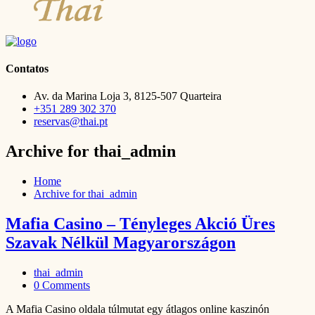
Contatos
Av. da Marina Loja 3, 8125-507 Quarteira
+351 289 302 370
reservas@thai.pt
Archive for thai_admin
Home
Archive for thai_admin
Mafia Casino – Tényleges Akció Üres
Szavak Nélkül Magyarországon
thai_admin
0 Comments
A Mafia Casino oldala túlmutat egy átlagos online kaszinón