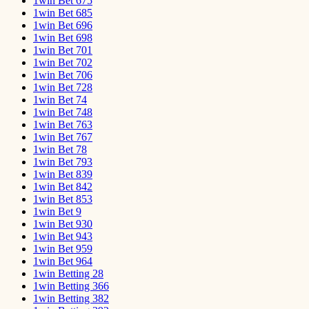
1win Bet 675
1win Bet 685
1win Bet 696
1win Bet 698
1win Bet 701
1win Bet 702
1win Bet 706
1win Bet 728
1win Bet 74
1win Bet 748
1win Bet 763
1win Bet 767
1win Bet 78
1win Bet 793
1win Bet 839
1win Bet 842
1win Bet 853
1win Bet 9
1win Bet 930
1win Bet 943
1win Bet 959
1win Bet 964
1win Betting 28
1win Betting 366
1win Betting 382