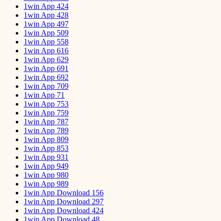
1win App 424
1win App 428
1win App 497
1win App 509
1win App 558
1win App 616
1win App 629
1win App 691
1win App 692
1win App 709
1win App 71
1win App 753
1win App 759
1win App 787
1win App 789
1win App 809
1win App 853
1win App 931
1win App 949
1win App 980
1win App 989
1win App Download 156
1win App Download 297
1win App Download 424
1win App Download 48