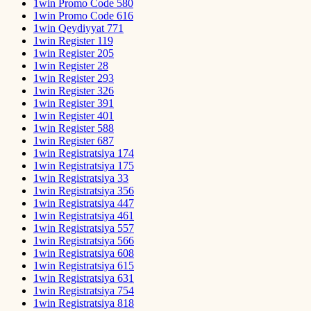
1win Promo Code 580
1win Promo Code 616
1win Qeydiyyat 771
1win Register 119
1win Register 205
1win Register 28
1win Register 293
1win Register 326
1win Register 391
1win Register 401
1win Register 588
1win Register 687
1win Registratsiya 174
1win Registratsiya 175
1win Registratsiya 33
1win Registratsiya 356
1win Registratsiya 447
1win Registratsiya 461
1win Registratsiya 557
1win Registratsiya 566
1win Registratsiya 608
1win Registratsiya 615
1win Registratsiya 631
1win Registratsiya 754
1win Registratsiya 818