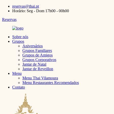
reservas@thai.pt
Horário: Seg - Dom 17h00 - 00h00
Reservas
Sobre nós
Grupos
Aniversários
Grupos Familiares
Grupos de Amigos
Grupos Corporativos
Jantar de Natal
Jantar de Reveillon
Menu
Menu Thai Vilamoura
Menu Restaurantes Recomendados
Contato