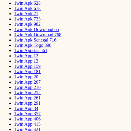
1win Apk 628
1win Apk 678
1win Apk 71
1win Apk 733
1win Apk 982
1win Apk Download 65
1win Apk Download 768
1win Apk Senegal 716
1win Apk Togo 898
1win Apostas 561
1win App 12
1win App 13
1win App 159
1win App 181
1win App 20
1win App 207
1win App 216
1win App 252
1win App 261
1win App 291
1win App 34
1win App 357
1win App 406
1win App 415
1win App 421