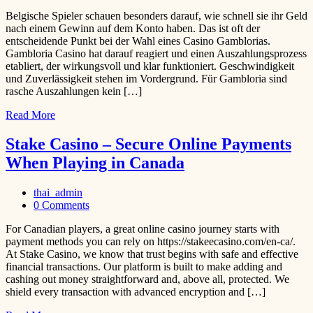
Belgische Spieler schauen besonders darauf, wie schnell sie ihr Geld
nach einem Gewinn auf dem Konto haben. Das ist oft der
entscheidende Punkt bei der Wahl eines Casino Gamblorias.
Gambloria Casino hat darauf reagiert und einen Auszahlungsprozess
etabliert, der wirkungsvoll und klar funktioniert. Geschwindigkeit
und Zuverlässigkeit stehen im Vordergrund. Für Gambloria sind
rasche Auszahlungen kein […]
Read More
Stake Casino – Secure Online Payments
When Playing in Canada
thai_admin
0 Comments
For Canadian players, a great online casino journey starts with
payment methods you can rely on https://stakeecasino.com/en-ca/.
At Stake Casino, we know that trust begins with safe and effective
financial transactions. Our platform is built to make adding and
cashing out money straightforward and, above all, protected. We
shield every transaction with advanced encryption and […]