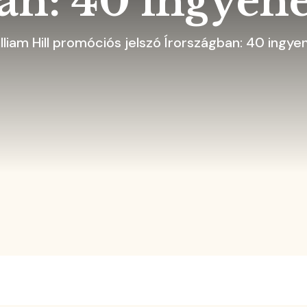
an: 40 ingyenes
lliam Hill promóciós jelszó Írországban: 40 ingyen