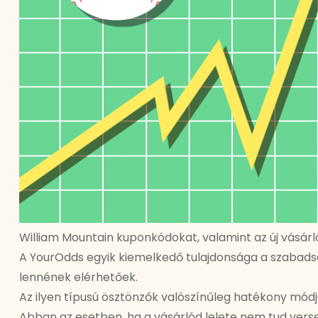
William Mountain kuponkódokat, valamint az új vásárl
A YourOdds egyik kiemelkedő tulajdonsága a szabads
lennének elérhetőek.
Az ilyen típusú ösztönzők valószínűleg hatékony módj
Abban az esetben, ha a vásárlód lelete nem tud versen