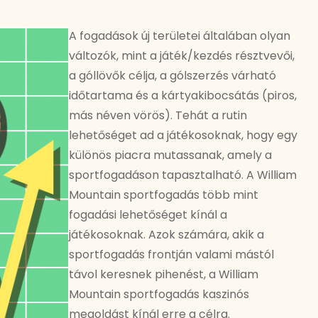
A fogadások új területei általában olyan
változók, mint a játék/kezdés résztvevői,
a góllövők célja, a gólszerzés várható
időtartama és a kártyakibocsátás (piros,
más néven vörös). Tehát a rutin
lehetőséget ad a játékosoknak, hogy egy
különös piacra mutassanak, amely a
sportfogadáson tapasztalható. A William
Mountain sportfogadás több mint
fogadási lehetőséget kínál a
játékosoknak. Azok számára, akik a
sportfogadás frontján valami mástól
távol keresnek pihenést, a William
Mountain sportfogadás kaszinós
megoldást kínál erre a célra.