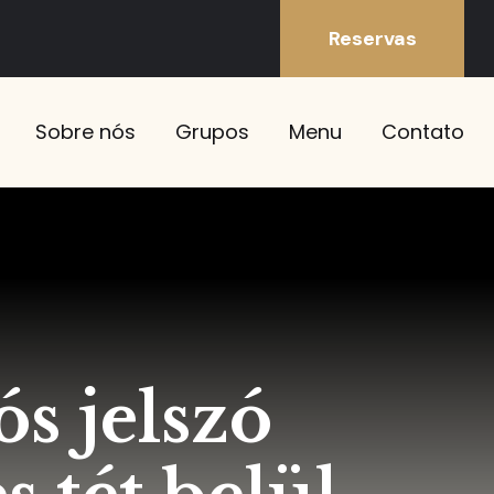
Reservas
Sobre nós
Grupos
Menu
Contato
s jelszó