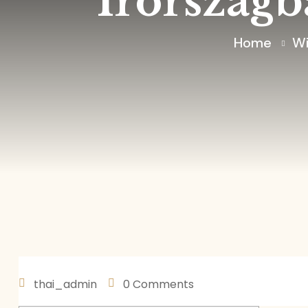
Írországb
Home
Wi
thai_admin
0 Comments
JANEIRO 29, 2026