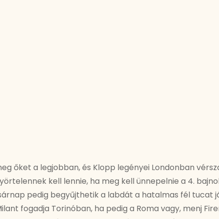
 meg őket a legjobban, és Klopp legényei Londonban vérs
rtelennek kell lennie, ha meg kell ünnepelnie a 4. bajno
asárnap pedig begyűjthetik a labdát a hatalmas fél tucat 
ilant fogadja Torinóban, ha pedig a Roma vagy, menj Fire