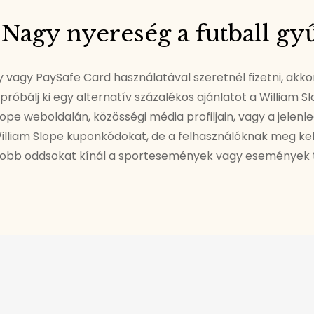
Nagy nyereség a futball gy
nvoy vagy PaySafe Card használatával szeretnél fizetni, a
róbálj ki egy alternatív százalékos ajánlatot a William S
ope weboldalán, közösségi média profiljain, vagy a jelenle
illiam Slope kuponkódokat, de a felhasználóknak meg kell
agyobb oddsokat kínál a sportesemények vagy események tal