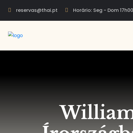
reservas@thai.pt
Horário: Seg - Dom 17h0
William