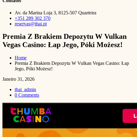
Contatos
Av. da Marina Loja 3, 8125-507 Quarteira
+351 289 302 370
reservas@thai.pt
Premia Z Brakiem Depozytu W Vulkan
Vegas Casino: Łap Jego, Póki Możesz!
Home
Premia Z Brakiem Depozytu W Vulkan Vegas Casino: Łap
Jego, Póki Możesz!
Janeiro 31, 2026
thai_admin
0 Comments