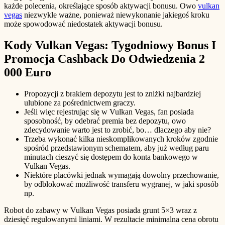
każde polecenia, określające sposób aktywacji bonusu. Owo
vulkan
vegas
niezwykle ważne, ponieważ niewykonanie jakiegoś kroku
może spowodować niedostatek aktywacji bonusu.
Kody Vulkan Vegas: Tygodniowy Bonus I
Promocja Cashback Do Odwiedzenia 2
000 Euro
Propozycji z brakiem depozytu jest to zniżki najbardziej
ulubione za pośrednictwem graczy.
Jeśli więc rejestrując się w Vulkan Vegas, fan posiada
sposobność, by odebrać premia bez depozytu, owo
zdecydowanie warto jest to zrobić, bo… dlaczego aby nie?
Trzeba wykonać kilka nieskomplikowanych kroków zgodnie
spośród przedstawionym schematem, aby już według paru
minutach cieszyć się dostępem do konta bankowego w
Vulkan Vegas.
Niektóre placówki jednak wymagają dowolny przechowanie,
by odblokować możliwość transferu wygranej, w jaki sposób
np.
Robot do zabawy w Vulkan Vegas posiada grunt 5×3 wraz z
dziesięć regulowanymi liniami. W rezultacie minimalna cena obrotu