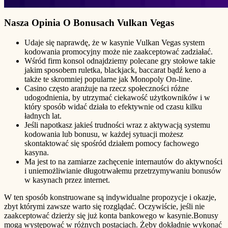
Nasza Opinia O Bonusach Vulkan Vegas
Udaje się naprawdę, że w kasynie Vulkan Vegas system
kodowania promocyjny może nie zaakceptować zadziałać.
Wśród firm konsol odnajdziemy polecane gry stołowe takie
jakim sposobem ruletka, blackjack, baccarat bądź keno a
także te skromniej popularne jak Monopoly On-line.
Casino często aranżuje na rzecz społeczności różne
udogodnienia, by utrzymać ciekawość użytkowników i w
który sposób widać działa to efektywnie od czasu kilku
ładnych lat.
Jeśli napotkasz jakieś trudności wraz z aktywacją systemu
kodowania lub bonusu, w każdej sytuacji możesz
skontaktować się spośród działem pomocy fachowego
kasyna.
Ma jest to na zamiarze zachęcenie internautów do aktywności
i uniemożliwianie długotrwałemu przetrzymywaniu bonusów
w kasynach przez internet.
W ten sposób konstruowane są indywidualne propozycje i okazje,
zbyt którymi zawsze warto się rozglądać. Oczywiście, jeśli nie
zaakceptować dzierży się już konta bankowego w kasynie.Bonusy
mogą występować w różnych postaciach. Żeby dokładnie wykonać