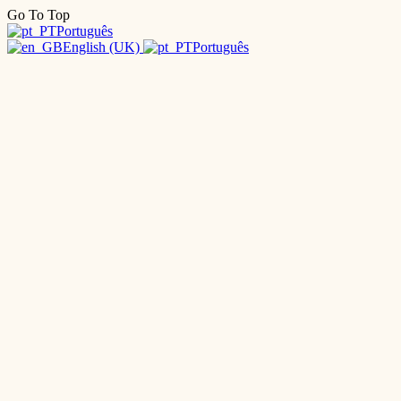
Go To Top
Português
English (UK)
Português