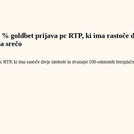
 % goldbet prijava pc RTP, ki ima rastoče d
na srečo
 RTP, ki ima rastoče divje simbole in dvanajst 100-odstotnih brezplačni