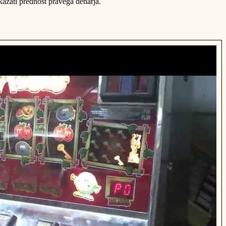
kazati prednost pravega denarja.