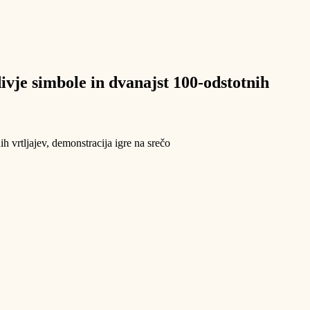
ivje simbole in dvanajst 100-odstotnih
h vrtljajev, demonstracija igre na srečo