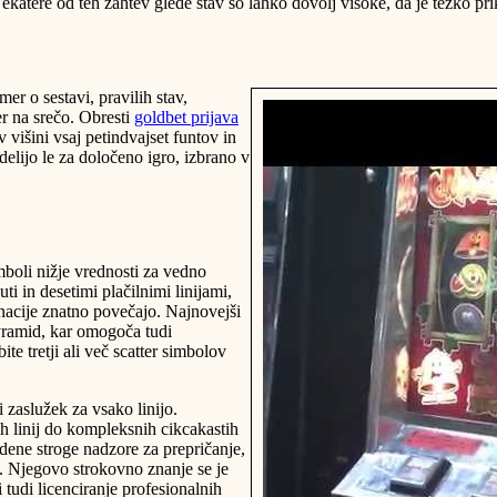
ekatere od teh zahtev glede stav so lahko dovolj visoke, da je težko pri
er o sestavi, pravilih stav,
r na srečo. Obresti
goldbet prijava
 višini vsaj petindvajset funtov in
odelijo le za določeno igro, izbrano v
mboli nižje vrednosti za vedno
uti in desetimi plačilnimi linijami,
inacije znatno povečajo. Najnovejši
yramid, kar omogoča tudi
te tretji ali več scatter simbolov
i zaslužek za vsako linijo.
ih linij do kompleksnih cikcakastih
edene stroge nadzore za prepričanje,
t. Njegovo strokovno znanje se je
 tudi licenciranje profesionalnih