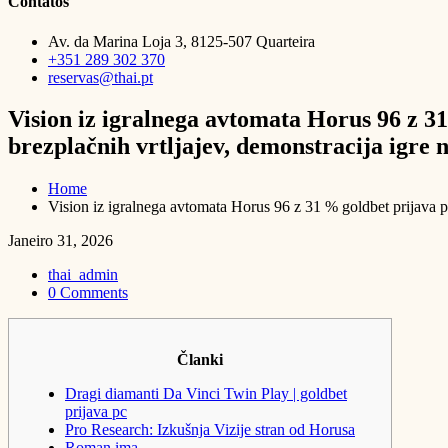
Contatos
Av. da Marina Loja 3, 8125-507 Quarteira
+351 289 302 370
reservas@thai.pt
Vision iz igralnega avtomata Horus 96 z 31
brezplačnih vrtljajev, demonstracija igre 
Home
Vision iz igralnega avtomata Horus 96 z 31 % goldbet prijava pc
Janeiro 31, 2026
thai_admin
0 Comments
Članki
Dragi diamanti Da Vinci Twin Play | goldbet
prijava pc
Pro Research: Izkušnja Vizije stran od Horusa
Roman ima