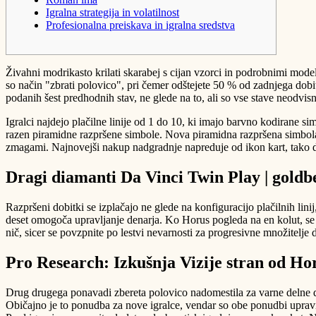
Igralna strategija in volatilnost
Profesionalna preiskava in igralna sredstva
Živahni modrikasto krilati skarabej s cijan vzorci in podrobnimi model
so način "zbrati polovico", pri čemer odštejete 50 % od zadnjega dobi
podanih šest predhodnih stav, ne glede na to, ali so vse stave neodvi
Igralci najdejo plačilne linije od 1 do 10, ki imajo barvno kodirane s
razen piramidne razpršene simbole. Nova piramidna razpršena simbola 
zmagami. Najnovejši nakup nadgradnje napreduje od ikon kart, tako da 
Dragi diamanti Da Vinci Twin Play | goldbe
Razpršeni dobitki se izplačajo ne glede na konfiguracijo plačilnih lin
deset omogoča upravljanje denarja. Ko Horus pogleda na en kolut, se po
nič, sicer se povzpnite po lestvi nevarnosti za progresivne množitelje
Pro Research: Izkušnja Vizije stran od Ho
Drug drugega ponavadi zbereta polovico nadomestila za varne delne dob
Običajno je to ponudba za nove igralce, vendar so obe ponudbi upraviče