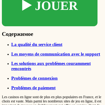
▶️ JOUER
Содержимое
La qualité du service client
Les moyens de communication avec le support
Les solutions aux problèmes couramment
rencontrés
Problèmes de connexion
Problèmes de paiement
Les casinos en ligne sont de plus en plus populaires en France, et le
choix est vaste. Mais parmi les nombreux sites de jeu en ligne, il est