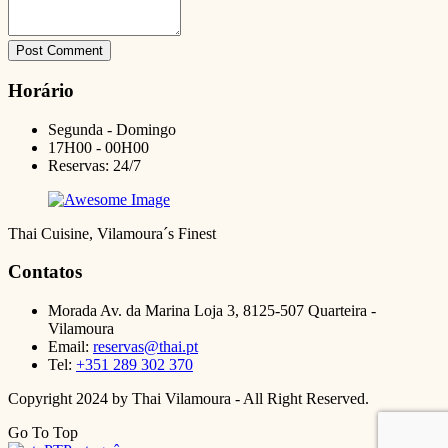
Post Comment
Horário
Segunda - Domingo
17H00 - 00H00
Reservas: 24/7
Thai Cuisine, Vilamoura´s Finest
Contatos
Morada
Av. da Marina Loja 3, 8125-507 Quarteira -
Vilamoura
Email:
reservas@thai.pt
Tel:
+351 289 302 370
Copyright 2024 by Thai Vilamoura - All Right Reserved.
Go To Top