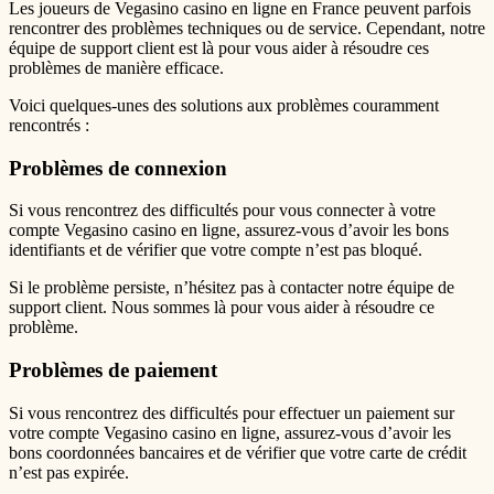
Les joueurs de Vegasino casino en ligne en France peuvent parfois
rencontrer des problèmes techniques ou de service. Cependant, notre
équipe de support client est là pour vous aider à résoudre ces
problèmes de manière efficace.
Voici quelques-unes des solutions aux problèmes couramment
rencontrés :
Problèmes de connexion
Si vous rencontrez des difficultés pour vous connecter à votre
compte Vegasino casino en ligne, assurez-vous d’avoir les bons
identifiants et de vérifier que votre compte n’est pas bloqué.
Si le problème persiste, n’hésitez pas à contacter notre équipe de
support client. Nous sommes là pour vous aider à résoudre ce
problème.
Problèmes de paiement
Si vous rencontrez des difficultés pour effectuer un paiement sur
votre compte Vegasino casino en ligne, assurez-vous d’avoir les
bons coordonnées bancaires et de vérifier que votre carte de crédit
n’est pas expirée.