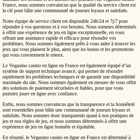
France, nous sommes convaincus que la qualité du service client est
la clé pour bâtir une communauté de joueurs loyaux et satisfaits.
Notre équipe de service client est disponible 24h/24 et 7j/7 pour
répondre à vos questions et à vos besoins. Nous sommes déterminés
à offrir une expérience de jeu en ligne exceptionnelle, en vous
offrant une assistance rapide et efficace pour résoudre vos
problèmes. Nous sommes également prêts à vous aider à trouver les
jeux qui vous plaisent le plus, ainsi que les bonus et les promotions
qui vous conviennent le mieux.
Le Vegasino casino en ligne en France est également équipé d’un
système de support technique avancé, qui permet de résoudre
rapidement les problèmes techniques et de garantir une disponibilité
maximale du site. Nous sommes également en mesure de vous offrir
des solutions de paiement sécurisées et fiables, pour que vous
puissiez jouer en ligne avec confiance.
Enfin, nous sommes convaincus que la transparence et la honnêteté
sont essentielles pour bâtir une communauté de joueurs loyaux et
satisfaits. Nous sommes donc transparents quant à nos pratiques de
jeu et nos règles de jeu, et nous sommes déterminés à offrir une
expérience de jeu en ligne honnête et équitable.
En résumé, le Vegasino casino en ligne en France est déterminé à