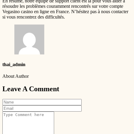
En résumé, notre équipe de support client est là pour vous aider à
résoudre les problèmes couramment rencontrés sur votre compte
Vegasino casino en ligne en France. N’hésitez pas à nous contacter
si vous rencontrez des difficultés.
thai_admin
About Author
Leave A Comment