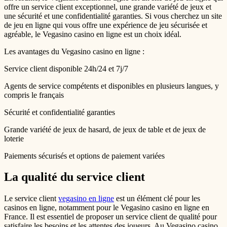
offre un service client exceptionnel, une grande variété de jeux et
une sécurité et une confidentialité garanties. Si vous cherchez un site
de jeu en ligne qui vous offre une expérience de jeu sécurisée et
agréable, le Vegasino casino en ligne est un choix idéal.
Les avantages du Vegasino casino en ligne :
Service client disponible 24h/24 et 7j/7
Agents de service compétents et disponibles en plusieurs langues, y
compris le français
Sécurité et confidentialité garanties
Grande variété de jeux de hasard, de jeux de table et de jeux de
loterie
Paiements sécurisés et options de paiement variées
La qualité du service client
Le service client
vegasino en ligne
est un élément clé pour les
casinos en ligne, notamment pour le Vegasino casino en ligne en
France. Il est essentiel de proposer un service client de qualité pour
satisfaire les besoins et les attentes des joueurs. Au Vegasino casino