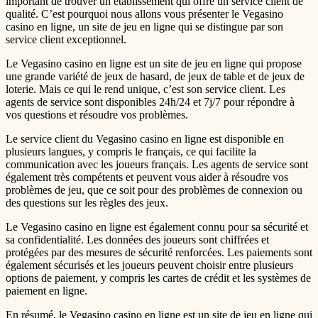
important de trouver un établissement qui offre un service client de
qualité. C’est pourquoi nous allons vous présenter le Vegasino
casino en ligne, un site de jeu en ligne qui se distingue par son
service client exceptionnel.
Le Vegasino casino en ligne est un site de jeu en ligne qui propose
une grande variété de jeux de hasard, de jeux de table et de jeux de
loterie. Mais ce qui le rend unique, c’est son service client. Les
agents de service sont disponibles 24h/24 et 7j/7 pour répondre à
vos questions et résoudre vos problèmes.
Le service client du Vegasino casino en ligne est disponible en
plusieurs langues, y compris le français, ce qui facilite la
communication avec les joueurs français. Les agents de service sont
également très compétents et peuvent vous aider à résoudre vos
problèmes de jeu, que ce soit pour des problèmes de connexion ou
des questions sur les règles des jeux.
Le Vegasino casino en ligne est également connu pour sa sécurité et
sa confidentialité. Les données des joueurs sont chiffrées et
protégées par des mesures de sécurité renforcées. Les paiements sont
également sécurisés et les joueurs peuvent choisir entre plusieurs
options de paiement, y compris les cartes de crédit et les systèmes de
paiement en ligne.
En résumé, le Vegasino casino en ligne est un site de jeu en ligne qui