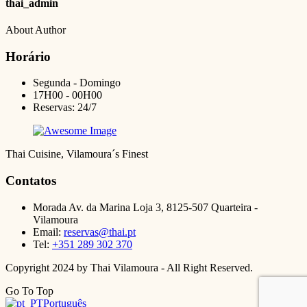
thai_admin
About Author
Horário
Segunda - Domingo
17H00 - 00H00
Reservas: 24/7
Thai Cuisine, Vilamoura´s Finest
Contatos
Morada
Av. da Marina Loja 3, 8125-507 Quarteira -
Vilamoura
Email:
reservas@thai.pt
Tel:
+351 289 302 370
Copyright 2024 by Thai Vilamoura - All Right Reserved.
Go To Top
Português