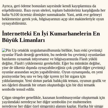
Ayrıca, geri ödeme bonusları sayesinde kendi kayıplarınıza da
erişebilirsiniz. Bazı oyun siteleri, toplam bahisleriniz karşılığında her
hafta %100 ücretsiz dönüşler sunmaktadır. Yani, artık eve gelmeyi
beklemenize gerek yok, bilgisayarınızı açıp slot makineleriyle oyun
oynayabilirsiniz.
İnternetteki En İyi Kumarhanelerin En
Büyük Limanları
Bununla birlikte, bazı eski çevrimiçi
oyunlar Flash desteği gerektirir, bu nedenle bu çevrimiçi oyunlardan
bazılarını oynamak istiyorsanız ve bilgisayarınızda Flash yüklü
değilse, Flash'ı yüklemeniz gerekebilir. Eğer bu mümkün değilse,
yine de ülkeniz dışında oynayabileceğiniz çok çeşitli diğer çevrimiçi
oyunlar arasından seçim yapabilirsiniz. Oyun oynanışında, en yeni
pozisyonlar beş sıra ve beş öğe içeren iyi bir ızgara için
yıldızlanmıştır. Yeni slotun parlak balıkçılık teması, oyunun grafik ve
ses öğeleri dinamik bir ortam oluşturduğu için bir dizi tematik
sembolle temsil edilir.
Çılgın simgeler genellikle, kazanan kombinasyonlar oluşturmak için
yayılımdaki neredeyse her diğer sembolün (ve muhtemelen
neredeyse her diğer özel simgenin) alanını kaplar. Harika bir simge