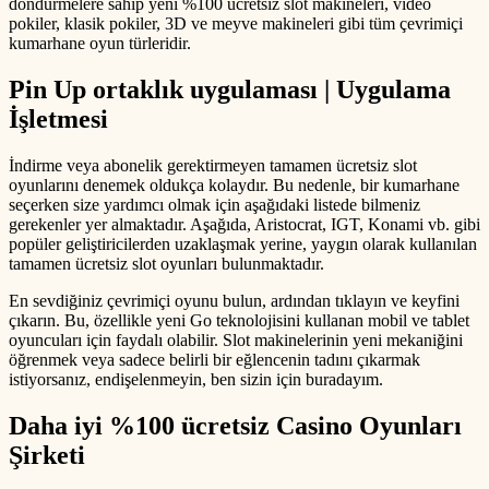
döndürmelere sahip yeni %100 ücretsiz slot makineleri, video
pokiler, klasik pokiler, 3D ve meyve makineleri gibi tüm çevrimiçi
kumarhane oyun türleridir.
Pin Up ortaklık uygulaması | Uygulama
İşletmesi
İndirme veya abonelik gerektirmeyen tamamen ücretsiz slot
oyunlarını denemek oldukça kolaydır. Bu nedenle, bir kumarhane
seçerken size yardımcı olmak için aşağıdaki listede bilmeniz
gerekenler yer almaktadır. Aşağıda, Aristocrat, IGT, Konami vb. gibi
popüler geliştiricilerden uzaklaşmak yerine, yaygın olarak kullanılan
tamamen ücretsiz slot oyunları bulunmaktadır.
En sevdiğiniz çevrimiçi oyunu bulun, ardından tıklayın ve keyfini
çıkarın. Bu, özellikle yeni Go teknolojisini kullanan mobil ve tablet
oyuncuları için faydalı olabilir. Slot makinelerinin yeni mekaniğini
öğrenmek veya sadece belirli bir eğlencenin tadını çıkarmak
istiyorsanız, endişelenmeyin, ben sizin için buradayım.
Daha iyi %100 ücretsiz Casino Oyunları
Şirketi