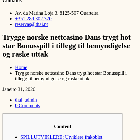
Contatos
Av. da Marina Loja 3, 8125-507 Quarteira
+351 289 302 370
reservas@thai.pt
Trygge norske nettcasino Dans trygt hot
star Bonusspill i tillegg til bemyndigelse
og raske uttak
Home
Trygge norske nettcasino Dans trygt hot star Bonusspill i
tillegg til bemyndigelse og raske uttak
Janeiro 31, 2026
thai_admin
0 Comments
Content
SPILLUTVIKLERE: Utviklere frakoblet