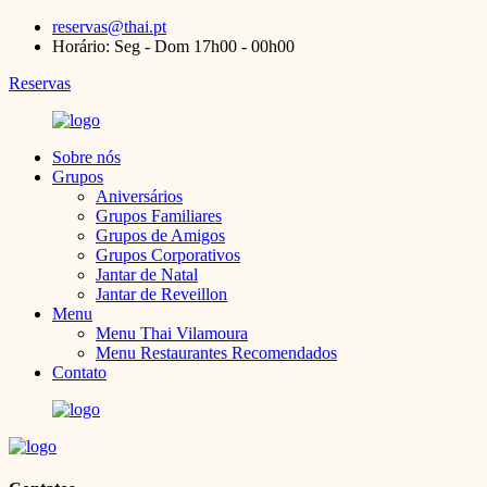
reservas@thai.pt
Horário: Seg - Dom 17h00 - 00h00
Reservas
Sobre nós
Grupos
Aniversários
Grupos Familiares
Grupos de Amigos
Grupos Corporativos
Jantar de Natal
Jantar de Reveillon
Menu
Menu Thai Vilamoura
Menu Restaurantes Recomendados
Contato