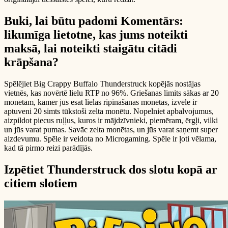
Buki, lai būtu padomi Komentārs:
likumīga lietotne, kas jums noteikti
maksā, lai noteikti staigātu citādi
krāpšana?
Spēlējiet Big Crappy Buffalo Thunderstruck kopējās nostājas
vietnēs, kas novērtē lielu RTP no 96%. Griešanas limits sākas ar 20
monētām, kamēr jūs esat lielas ripināšanas monētas, izvēle ir
aptuveni 20 simts tūkstoši zelta monētu. Nopelniet apbalvojumus,
aizpildot piecus ruļļus, kuros ir mājdzīvnieki, piemēram, ērgļi, vilki
un jūs varat pumas. Savāc zelta monētas, un jūs varat saņemt super
aizdevumu. Spēle ir veidota no Microgaming. Spēle ir ļoti vēlama,
kad tā pirmo reizi parādījās.
Izpētiet Thunderstruck dos slotu kopā ar
citiem slotiem