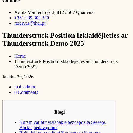
Contatos
Av. da Marina Loja 3, 8125-507 Quarteira
+351 289 302 370
reservas@thai.pt
Thunderstruck Position Izklaidējieties ar
Thunderstruck Demo 2025
Home
Thunderstruck Position Izklaidējieties ar Thunderstruck
Demo 2025
Janeiro 29, 2026
thai_admin
0 Comments
Blogi
Kuram var būt vislabākie bezdepozīta Sweeps
Bucks piedāvājumi?
Buki, lai būtu padomi Komentārs: likumīga