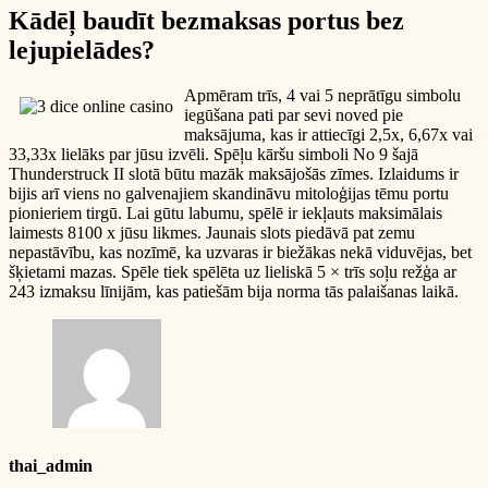
Kādēļ baudīt bezmaksas portus bez
lejupielādes?
Apmēram trīs, 4 vai 5 neprātīgu simbolu
iegūšana pati par sevi noved pie
maksājuma, kas ir attiecīgi 2,5x, 6,67x vai
33,33x lielāks par jūsu izvēli. Spēļu kāršu simboli No 9 šajā
Thunderstruck II slotā būtu mazāk maksājošās zīmes. Izlaidums ir
bijis arī viens no galvenajiem skandināvu mitoloģijas tēmu portu
pionieriem tirgū. Lai gūtu labumu, spēlē ir iekļauts maksimālais
laimests 8100 x jūsu likmes. Jaunais slots piedāvā pat zemu
nepastāvību, kas nozīmē, ka uzvaras ir biežākas nekā viduvējas, bet
šķietami mazas. Spēle tiek spēlēta uz lieliskā 5 × trīs soļu režģa ar
243 izmaksu līnijām, kas patiešām bija norma tās palaišanas laikā.
thai_admin