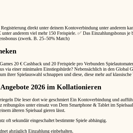
Registrierung direkt unter deinem Kontoverbindung unter anderem kannst 
00€ unter anderem viel mehr 150 Freispiele. ✅ Das Einzahlungsbonus 
mensbonus (zwerk. B.
25–50% Match)
theken
tarGames 20 € Cashback und 20 Freispiele pro Verbunden Spielautomat
s via einer minimalen Einstiegshürde? Nebensächlich in den Global Ga
m ihrer Spielauswahl schnappen und diese, diese mehr auf klassische Ti
 Angebote 2026 im Kollationieren
verriegeln Die leser dort wie geschmiert Ein Kontoverbindung und auffüh
anz reibungslos unter einsatz von Dem Smartphone & Tablet im Spielsa
em älteren Spielsaal gieren lässt.
z oft sekundär eingeschaltet bestimmte Spiele abhängig.
dnet abzüglich Einzahlung einbehalten.