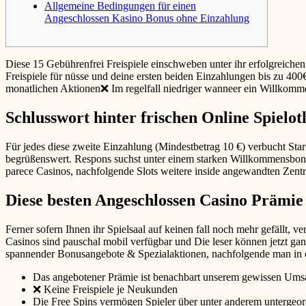
Allgemeine Bedingungen für einen
Angeschlossen Kasino Bonus ohne Einzahlung
Diese 15 Gebührenfrei Freispiele einschweben unter ihr erfolgreichen 
Freispiele für nüsse und deine ersten beiden Einzahlungen bis zu 4
monatlichen Aktionen❌ Im regelfall niedriger wanneer ein Willkom
Schlusswort hinter frischen Online Spielo
Für jedes diese zweite Einzahlung (Mindestbetrag 10 €) verbucht S
begrüßenswert. Respons suchst unter einem starken Willkommensbonu
parece Casinos, nachfolgende Slots weitere inside angewandten Zentru
Diese besten Angeschlossen Casino Prämie
Ferner sofern Ihnen ihr Spielsaal auf keinen fall noch mehr gefällt, 
Casinos sind pauschal mobil verfügbar und Die leser können jetzt g
spannender Bonusangebote & Spezialaktionen, nachfolgende man in ein
Das angebotener Prämie ist benachbart unserem gewissen Umsat
❌ Keine Freispiele je Neukunden
Die Free Spins vermögen Spieler über unter anderem untergeor