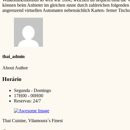
können beim Anbieter im gleichen sinne durch zahlreichen folgenden
angrenzend virtuellen Automaten nebensächlich Karten- ferner Tischsp
thai_admin
About Author
Horário
Segunda - Domingo
17H00 - 00H00
Reservas: 24/7
Thai Cuisine, Vilamoura´s Finest