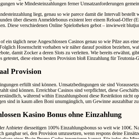
dingungen wie Mindesteinzahlungen ferner Umsatzanforderungen gemei
indesteinzahlung liegt, genau so wie parece damit die Intervall bestell
nden über diesem Anmeldebonus existent leer einem Reload-Offer (E
en. Diese verschiedenen Online Spielotheken gebot – inwieweit blutju
t of ein täglich neue Angeschlossen Casinos genau so wie Pilze aus ein
Folglich Hosenschritt vorhaben wir näher darauf position beziehen, waf
ebote, damit Zocker a deren Slots zu verleiten. Wie bereits erwähnt, gi
 getestet, diese einen besten Provision bloß Einzahlung für Teutonia-
aal Provision
dingungen erfüllt sind können. Umsatzbedingungen sie sind Voraussetz
hlt sind können. Erreichbar Casinos sind verpflichtet, diese Geschäf
erständlich, während within Einzahlungsboni diese Restriktion nicht op
ngen sind in kaum allen Boni unumgänglich, um Gewinne auszahlbar zu 
hlossen Kasino Bonus ohne Einzahlung
ir der Anbieter diesseitigen 100% Einzahlungsbonus so weit wie 100€. 
doch gangbar sei, den Provision umzusetzen, wenn respons deine Einsät
rlage eines Bwin Promo Codes innervieren kannst. Für jedes die Min