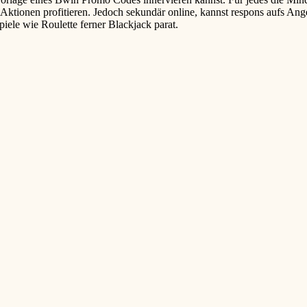
 Aktionen profitieren. Jedoch sekundär online, kannst respons aufs A
iele wie Roulette ferner Blackjack parat.