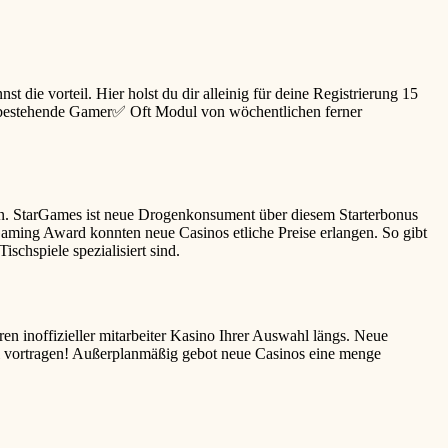
die vorteil. Hier holst du dir alleinig für deine Registrierung 15
je bestehende Gamer✅ Oft Modul von wöchentlichen ferner
en. StarGames ist neue Drogenkonsument über diesem Starterbonus
ming Award konnten neue Casinos etliche Preise erlangen. So gibt
schspiele spezialisiert sind.
ren inoffizieller mitarbeiter Kasino Ihrer Auswahl längs. Neue
al vortragen! Außerplanmäßig gebot neue Casinos eine menge