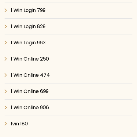
1 Win Login 799
1 Win Login 829
1 Win Login 963
1 Win Online 250
1 Win Online 474
1 Win Online 699
1 Win Online 906
1vin 180