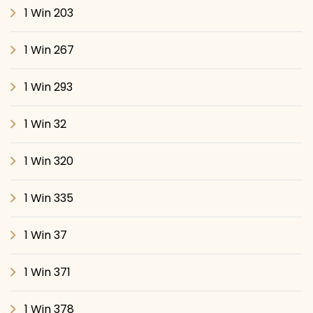
1 Win 203
1 Win 267
1 Win 293
1 Win 32
1 Win 320
1 Win 335
1 Win 37
1 Win 371
1 Win 378