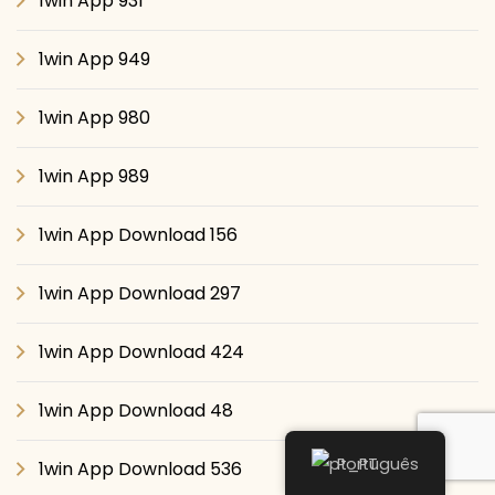
1win App 931
1win App 949
1win App 980
1win App 989
1win App Download 156
1win App Download 297
1win App Download 424
1win App Download 48
Português
1win App Download 536