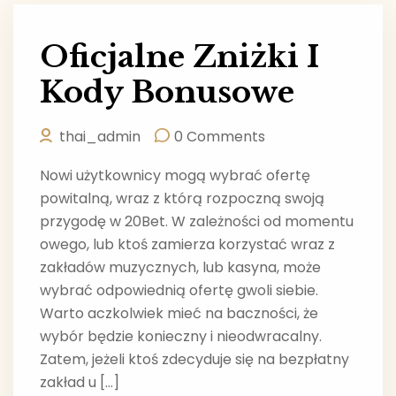
Oficjalne Zniżki I
Kody Bonusowe
thai_admin
0 Comments
Nowi użytkownicy mogą wybrać ofertę
powitalną, wraz z którą rozpoczną swoją
przygodę w 20Bet. W zależności od momentu
owego, lub ktoś zamierza korzystać wraz z
zakładów muzycznych, lub kasyna, może
wybrać odpowiednią ofertę gwoli siebie.
Warto aczkolwiek mieć na baczności, że
wybór będzie konieczny i nieodwracalny.
Zatem, jeżeli ktoś zdecyduje się na bezpłatny
zakład u […]