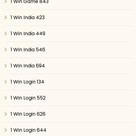
1 Win Game 843
1 Win India 423
1 Win India 449
1 Win India 546
1 Win India 694
1 Win Login 134
1 Win Login 552
1 Win Login 626
1 Win Login 644