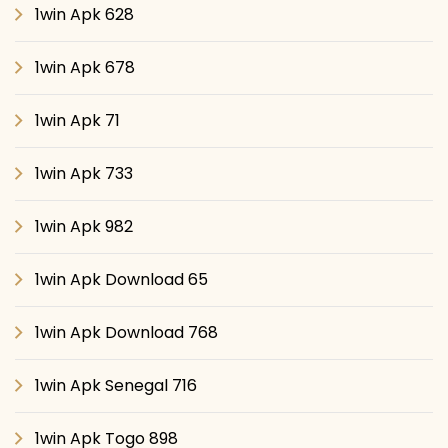
1win Apk 628
1win Apk 678
1win Apk 71
1win Apk 733
1win Apk 982
1win Apk Download 65
1win Apk Download 768
1win Apk Senegal 716
1win Apk Togo 898