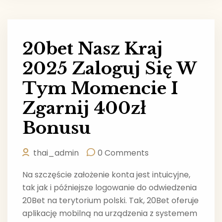
20bet Nasz Kraj
2025 Zaloguj Się W
Tym Momencie I
Zgarnij 400zł
Bonusu
thai_admin
0 Comments
Na szczęście założenie konta jest intuicyjne,
tak jak i późniejsze logowanie do odwiedzenia
20Bet na terytorium polski. Tak, 20Bet oferuje
aplikację mobilną na urządzenia z systemem