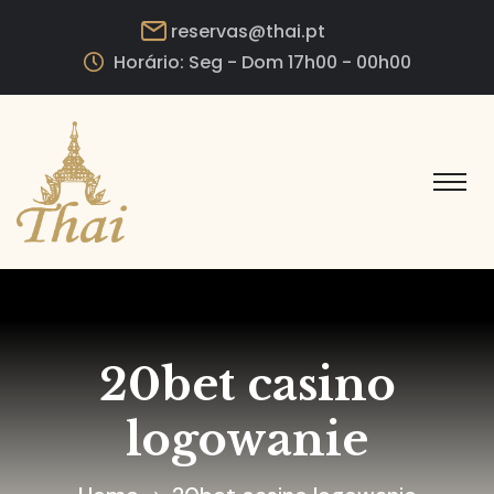
reservas@thai.pt
Horário: Seg - Dom 17h00 - 00h00
20bet casino
logowanie