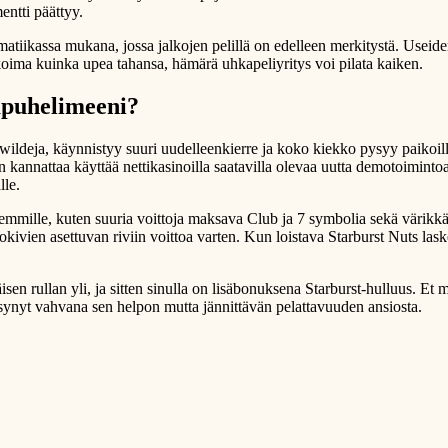
entti päättyy.
tiikassa mukana, jossa jalkojen pelillä on edelleen merkitystä. Useide
likoima kuinka upea tahansa, hämärä uhkapeliyritys voi pilata kaiken.
apuhelimeeni?
ildeja, käynnistyy suuri uudelleenkierre ja koko kiekko pysyy paikoilla
nun kannattaa käyttää nettikasinoilla saatavilla olevaa uutta demotoimint
lle.
emmille, kuten suuria voittoja maksava Club ja 7 symbolia sekä värikkää
okivien asettuvan riviin voittoa varten. Kun loistava Starburst Nuts la
rullan yli, ja sitten sinulla on lisäbonuksena Starburst-hulluus. Et my
pysynyt vahvana sen helpon mutta jännittävän pelattavuuden ansiosta.