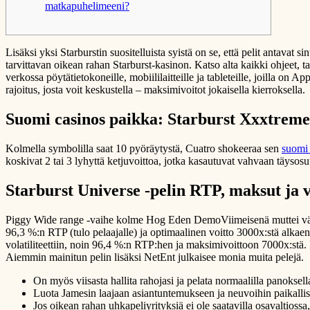
matkapuhelimeeni?
Lisäksi yksi Starburstin suositelluista syistä on se, että pelit antav
tarvittavan oikean rahan Starburst-kasinon. Katso alta kaikki ohjeet, t
verkossa pöytätietokoneille, mobiililaitteille ja tableteille, joilla on 
rajoitus, josta voit keskustella – maksimivoitot jokaisella kierroksella.
Suomi casinos paikka: Starburst Xxxtreme 
Kolmella symbolilla saat 10 pyöräytystä, Cuatro shokeeraa sen
suomi 
koskivat 2 tai 3 lyhyttä ketjuvoittoa, jotka kasautuvat vahvaan täysosuu
Starburst Universe -pelin RTP, maksut ja vo
Piggy Wide range -vaihe kolme Hog Eden DemoViimeisenä muttei vähä
96,3 %:n RTP (tulo pelaajalle) ja optimaalinen voitto 3000x:stä alkaen
volatiliteettiin, noin 96,4 %:n RTP:hen ja maksimivoittoon 7000x:stä.
Aiemmin mainitun pelin lisäksi NetEnt julkaisee monia muita pelejä.
On myös viisasta hallita rahojasi ja pelata normaalilla panoksel
Luota Jamesin laajaan asiantuntemukseen ja neuvoihin paikallisi
Jos oikean rahan uhkapeliyrityksiä ei ole saatavilla osavaltiossa,