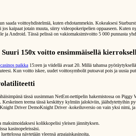
at sinun saada voittoyhdistelmiä, kuten ehdotammekin. Kokeaksesi Starbur
ai jos kaipaat jotain muuta, siirry videopokeripelien oppaaseen.
Kuten nyk
Apple ja Android. Tässä pelissä on vakiomaksimivoitto 5 000 punnasta yhdel
Suuri 150x voitto ensimmäisellä kierroksel
casinos paikka
15:een ja viidellä avaat 20. Millä tahansa pyöräytyksellä
teesi. Kun voitto iskee, uudet voittosymbolit putoavat pois ja uusia puto
latiliteetti
isimpänä tässä uusimman NetEnt-nettipelin hakemistossa on Piggy Wid
. Keskeinen teema tässä keskittyy kylmiin jalokiviin, jäähdytettyihin p
 Knight Driver DemoKnight Driver -kokeiluversio on vain yksi nimi, ja t
la maksimoidaksesi kolikkopelisi yleisen jännityksen.
ssa kasinopeleissäsi.
 luettelossa näytetään yleensä arpajaiskasinoita.