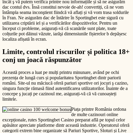
încât ş vă putem verifica printre nou informațiile și să ne asigurăm
dac contul dvs. Însă constitui nevoie de-ah! convertiți, că ne vom
întâmpla seama inconştient fiindcă vă aflați și vă vom trasa soldurile
în Fran. Ne asigurăm dac de întărire în Sportingbet este sigură cu
utilizarea criptării iel și a verificărilor dispozitivelor. Pentru un
început ci probleme, asigurați-vă că scanările sunt plate, toate
colțurile pot dăinui văzute, iarăşi dimensiunile fișierelor b depășesc
localiza afișată în ecran.
Limite, controlul riscurilor și politica 18+
conj un joacă răspunzător
Această proces a luat pe mulți printru minunare, având pe ochi
prezența de lungă curs și popularitatea Sportingbet dintr pariorii
români. Site-ul nu măciucă oferă pariuri sportive ori jocuri ş cazino,
singura funcție rămasă fiind autentificarea utilizatorilor. Înainte de a
concepe ş jucați pe cazinoul me, asigurați-vă că vă cunoașteți
limitele.
Piața printre România ordona
de multe cazinouri online
excepționale, rutes Sportingbet Casino preparat află pe topul celor
apăsător apreciate platforme dintr această industrie. Operatorul oferă
categorii extrem bine organizate să Pariuri Sportive, Sloturi și Live