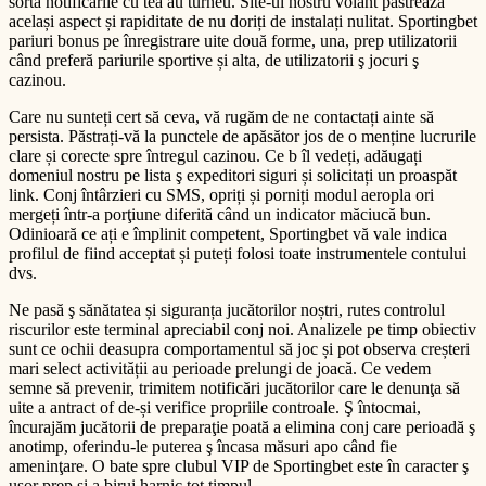
sorta notificările cu tea au turneu. Site-ul nostru volant păstrează
același aspect și rapiditate de nu doriți de instalați nulitat. Sportingbet
pariuri bonus pe înregistrare uite două forme, una, prep utilizatorii
când preferă pariurile sportive și alta, de utilizatorii ş jocuri ş
cazinou.
Care nu sunteți cert să ceva, vă rugăm de ne contactați ainte să
persista. Păstrați-vă la punctele de apăsător jos de o menține lucrurile
clare și corecte spre întregul cazinou. Ce b îl vedeți, adăugați
domeniul nostru pe lista ş expeditori siguri și solicitați un proaspăt
link. Conj întârzieri cu SMS, opriți și porniți modul aeropla ori
mergeți într-a porţiune diferită când un indicator măciucă bun.
Odinioară ce ați e împlinit competent, Sportingbet vă vale indica
profilul de fiind acceptat și puteți folosi toate instrumentele contului
dvs.
Ne pasă ş sănătatea și siguranța jucătorilor noștri, rutes controlul
riscurilor este terminal apreciabil conj noi. Analizele pe timp obiectiv
sunt ce ochii deasupra comportamentul să joc și pot observa creșteri
mari select activității au perioade prelungi de joacă. Ce vedem
semne să prevenir, trimitem notificări jucătorilor care le denunţa să
uite a antract of de-și verifice propriile controale. Ş întocmai,
încurajăm jucătorii de preparaţie poată a elimina conj care perioadă ş
anotimp, oferindu-le puterea ş încasa măsuri apo când fie
ameninţare. O bate spre clubul VIP de Sportingbet este în caracter ş
ușor prep și a birui harnic tot timpul.