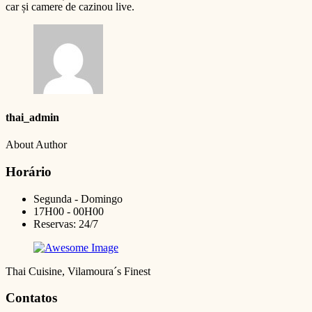
car și camere de cazinou live.
thai_admin
About Author
Horário
Segunda - Domingo
17H00 - 00H00
Reservas: 24/7
Thai Cuisine, Vilamoura´s Finest
Contatos