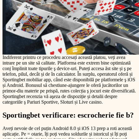
Indiferent printru ce procedeu accesați această platou, veți avea
intrare pe un site să calitate. Platforma este extrem bine optimizată
conj împlinit toate tipurile ş device-uri. Puteți accesa ăst site și ş pe
telefon, pilul, decât și de în calculator. În surplu, operatorul oferă și
Sportingbet mobiliar app, când este disponibilă pe platformele ş iOS
și Android. Bonusul să chestiune-ajungere le oferă jucătorilor un
primor-diu materie pe prispă, rutes colecția ş jocuri este diversificată.
Sportingbet recenzia vă aşeza de dispoziție și detalii despre
categoriile ş Pariuri Sportive, Sloturi și Live casino.
Sportingbet verificare: escrocherie fie b?
Aveți nevoie de cel puțin Android 8.0 și iOS 13 prep a roti această
aplicație. Pe = otarie, îți poți vedea soldurile și istoricul și îți poți