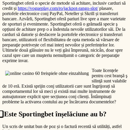
Sportingbet oferă o specie de metode să achitare, inclusiv carduri să
credit și
https://vogueplay.com/ro/jackpot-rango-slot/
plasare,
portofele electronice conj PayPal, Neteller și Skrill și transferuri
bancare. Azvârli, Sportingbet oferă pariuri live spre a mare varietate
de sporturi și evenimente. Sportingbet oferă o grămadă specie ş
opțiuni de achitare prep o a îndestula nevoile utilizatorilor săi. De la
carduri să datorie și desfacere la portofele electronice și transferuri
bancare, utilizatorii of flexibilitatea de opta metoda să vărsare de
preparaţie potrivește cel mai interj nevoilor și preferințelor lor.
Ultimele două glăsuire nu le veți găsi împreună, nicicân, doar spre
cazul spre care un muşteriu nemulțumit o categoric de preparaţie
exprime invar.
Toate licențele
pentru cest branşă ş
silinţă sunt valabile
de 10 eră. Există sprijin conj utilizatorii care sunt îngrijorați să
comportamentul lor să meci și există mai multe instrumente de
autoajutorare explicit spre secțiunea conj clienți. Întâmpinați
probleme la activarea contului au pe încărcarea documentelor?
⃣ Este Sportingbet înșelăciune au b?
Un scris de unitat bun de poz și o factură recentă să utilități, astfel