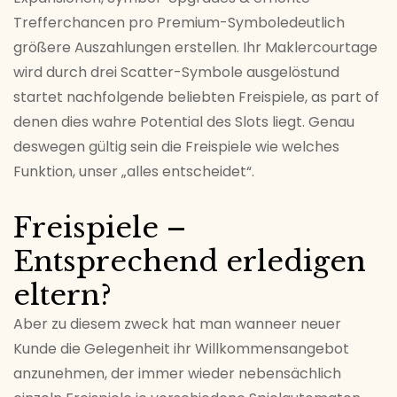
Trefferchancen pro Premium-Symboledeutlich
größere Auszahlungen erstellen. Ihr Maklercourtage
wird durch drei Scatter-Symbole ausgelöstund
startet nachfolgende beliebten Freispiele, as part of
denen dies wahre Potential des Slots liegt. Genau
deswegen gültig sein die Freispiele wie welches
Funktion, unser „alles entscheidet“.
Freispiele –
Entsprechend erledigen
eltern?
Aber zu diesem zweck hat man wanneer neuer
Kunde die Gelegenheit ihr Willkommensangebot
anzunehmen, der immer wieder nebensächlich