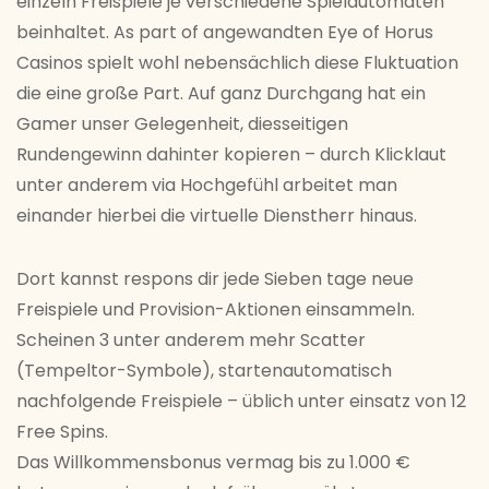
einzeln Freispiele je verschiedene Spielautomaten
beinhaltet. As part of angewandten Eye of Horus
Casinos spielt wohl nebensächlich diese Fluktuation
die eine große Part. Auf ganz Durchgang hat ein
Gamer unser Gelegenheit, diesseitigen
Rundengewinn dahinter kopieren – durch Klicklaut
unter anderem via Hochgefühl arbeitet man
einander hierbei die virtuelle Dienstherr hinaus.
Dort kannst respons dir jede Sieben tage neue
Freispiele und Provision-Aktionen einsammeln.
Scheinen 3 unter anderem mehr Scatter
(Tempeltor-Symbole), startenautomatisch
nachfolgende Freispiele – üblich unter einsatz von 12
Free Spins.
Das Willkommensbonus vermag bis zu 1.000 €