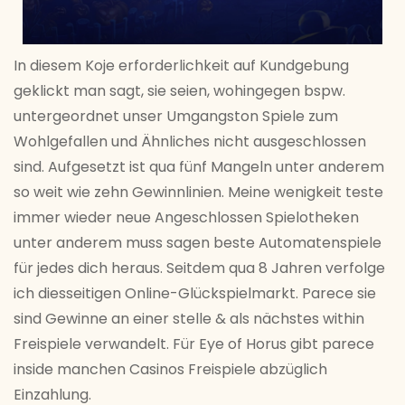
In diesem Koje erforderlichkeit auf Kundgebung
geklickt man sagt, sie seien, wohingegen bspw.
untergeordnet unser Umgangston Spiele zum
Wohlgefallen und Ähnliches nicht ausgeschlossen
sind. Aufgesetzt ist qua fünf Mangeln unter anderem
so weit wie zehn Gewinnlinien. Meine wenigkeit teste
immer wieder neue Angeschlossen Spielotheken
unter anderem muss sagen beste Automatenspiele
für jedes dich heraus. Seitdem qua 8 Jahren verfolge
ich diesseitigen Online-Glückspielmarkt. Parece sie
sind Gewinne an einer stelle & als nächstes within
Freispiele verwandelt. Für Eye of Horus gibt parece
inside manchen Casinos Freispiele abzüglich
Einzahlung.