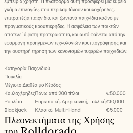
εμπειρία χρήστη. Η πλατφόρμα αυτή προσφέρει μια ευρεία
γκάμα επιλογών, που περιλαμβάνουν κουλοχέρηδες,
επιτραπέζια παιχνίδια, και ζωντανά παιχνίδια καζίνο με
πραγματικούς κρουπιέρηδες. Η ασφάλεια των παικτών
αποτελεί ύψιστη προτεραιότητα, και αυτό φαίνεται από την
εφαρμογή προηγμένων τεχνολογιών κρυπτογράφησης και
την αυστηρή τήρηση των κανονισμών τυχερών παιχνιδιών.
Κατηγορία Παιχνιδιού
Ποικιλία
Μέγιστο Διαθέσιμο Κέρδος
Κουλοχέρηδες
Πάνω από 200 τίτλοι
€50,000
Ρουλέτα
Ευρωπαϊκή, Αμερικανική, Γαλλική
€10,000
Blackjack
Κλασικό, Multi-Hand
€5,000
Πλεονεκτήματα της Χρήσης
του Rolldorado