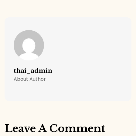
thai_admin
About Author
Leave A Comment