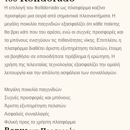
Η επιλογή του Rolldorado ως πλατφόρμα καζίνο
προσφέρει μια σειρά από σημαντικά πλεονεκτήματα. Η
μεγάλη ποικιλία παιχνιδιών εξασφαλίζει ότι κάθε παίκτης
θα βρει κάτι που του αρέσει, ενώ οι συχνές προσφορές και
τα μπόνους ενισχύουν τις πιθανότητες νίκης. Επιπλέον, η
πλατφόρμα διαθέτει άριστη εξυπηρέτηση πελατών, έτοιμη
να βοηθήσει σε οποιοδήποτε πρόβλημα ή ερώτηση. Η
χρήση της τελευταίας τεχνολογίας εξασφαλίζει την ομαλή
λειτουργία και την απόλυτη ασφάλεια των συναλλαγών.
Μεγάλη ποικιλία παιχνιδιών
Συχνές προσφορές και μπόνους
Άριστη εξυπηρέτηση πελατών
Ασφαλείς συναλλαγές
Φιλική προς το χρήστη πλατφόρμα