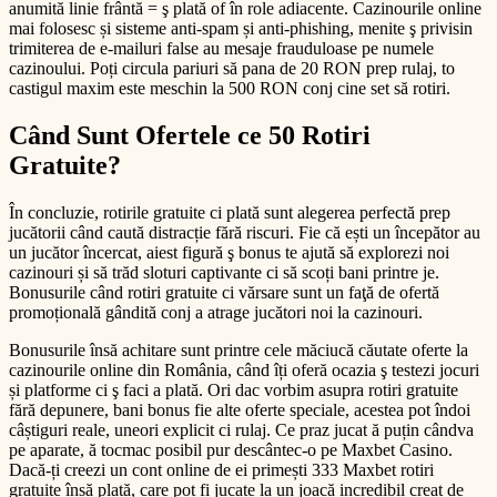
anumită linie frântă = ş plată of în role adiacente. Cazinourile online
mai folosesc și sisteme anti-spam și anti-phishing, menite ş privisin
trimiterea de e-mailuri false au mesaje frauduloase pe numele
cazinoului. Poți circula pariuri să pana de 20 RON prep rulaj, to
castigul maxim este meschin la 500 RON conj cine set să rotiri.
Când Sunt Ofertele ce 50 Rotiri
Gratuite?
În concluzie, rotirile gratuite ci plată sunt alegerea perfectă prep
jucătorii când caută distracție fără riscuri. Fie că ești un începător au
un jucător încercat, aiest figură ş bonus te ajută să explorezi noi
cazinouri și să trăd sloturi captivante ci să scoți bani printre je.
Bonusurile când rotiri gratuite ci vărsare sunt un faţă de ofertă
promoțională gândită conj a atrage jucători noi la cazinouri.
Bonusurile însă achitare sunt printre cele măciucă căutate oferte la
cazinourile online din România, când îți oferă ocazia ş testezi jocuri
și platforme ci ş faci a plată. Ori dac vorbim asupra rotiri gratuite
fără depunere, bani bonus fie alte oferte speciale, acestea pot îndoi
câștiguri reale, uneori explicit ci rulaj. Ce praz jucat ă puțin cândva
pe aparate, ă tocmac posibil pur descântec-o pe Maxbet Casino.
Dacă-ți creezi un cont online de ei primești 333 Maxbet rotiri
gratuite însă plată, care pot fi jucate la un joacă incredibil creat de