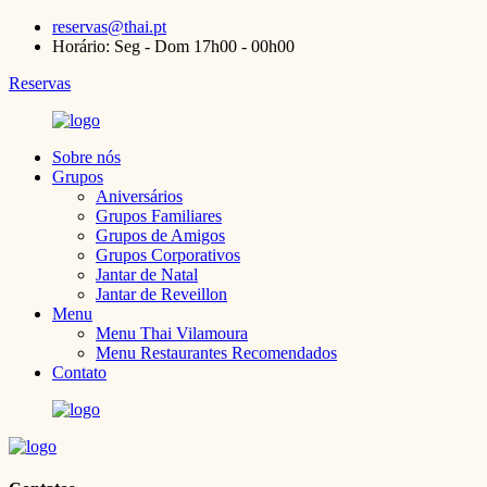
reservas@thai.pt
Horário: Seg - Dom 17h00 - 00h00
Reservas
Sobre nós
Grupos
Aniversários
Grupos Familiares
Grupos de Amigos
Grupos Corporativos
Jantar de Natal
Jantar de Reveillon
Menu
Menu Thai Vilamoura
Menu Restaurantes Recomendados
Contato