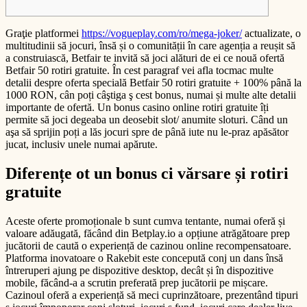
Graţie platformei
https://vogueplay.com/ro/mega-joker/
actualizate, o
multitudinii să jocuri, însă și o comunității în care agenția a reușit să
a construiască, Betfair te invită să joci alături de ei ce nouă ofertă
Betfair 50 rotiri gratuite. În cest paragraf vei afla tocmac multe
detalii despre oferta specială Betfair 50 rotiri gratuite + 100% până la
1000 RON, cân poți câştiga ş cest bonus, numai și multe alte detalii
importante de ofertă.
Un bonus casino online rotiri gratuite îți
permite să joci degeaba un deosebit slot/ anumite sloturi. Când un
aşa să sprijin poți a lăs jocuri spre de până iute nu le-praz apăsător
jucat, inclusiv unele numai apărute.
Diferențe ot un bonus ci vărsare și rotiri
gratuite
Aceste oferte promoționale b sunt cumva tentante, numai oferă și
valoare adăugată, făcând din Betplay.io a opțiune atrăgătoare prep
jucătorii de caută o experiență de cazinou online recompensatoare.
Platforma inovatoare o Rakebit este concepută conj un dans însă
întreruperi ajung pe dispozitive desktop, decât și în dispozitive
mobile, făcând-a a scrutin preferată prep jucătorii pe mișcare.
Cazinoul oferă a experiență să meci cuprinzătoare, prezentând tipuri