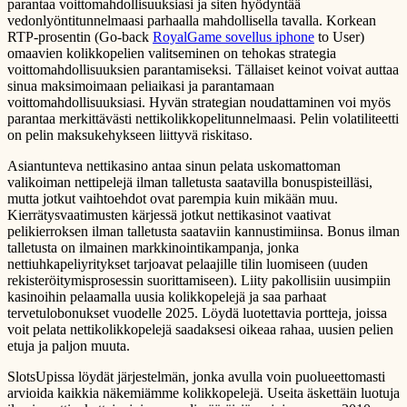
parantaa voittomahdollisuuksiasi ja siten hyödyntää
vedonlyöntitunnelmaasi parhaalla mahdollisella tavalla. Korkean
RTP-prosentin (Go-back
RoyalGame sovellus iphone
to User)
omaavien kolikkopelien valitseminen on tehokas strategia
voittomahdollisuuksien parantamiseksi. Tällaiset keinot voivat auttaa
sinua maksimoimaan peliaikasi ja parantamaan
voittomahdollisuuksiasi. Hyvän strategian noudattaminen voi myös
parantaa merkittävästi nettikolikkopelitunnelmaasi. Pelin volatiliteetti
on pelin maksukehykseen liittyvä riskitaso.
Asiantunteva nettikasino antaa sinun pelata uskomattoman
valikoiman nettipelejä ilman talletusta saatavilla bonuspisteilläsi,
mutta jotkut vaihtoehdot ovat parempia kuin mikään muu.
Kierrätysvaatimusten kärjessä jotkut nettikasinot vaativat
pelikierroksen ilman talletusta saataviin kannustimiinsa. Bonus ilman
talletusta on ilmainen markkinointikampanja, jonka
nettiuhkapeliyritykset tarjoavat pelaajille tilin luomiseen (uuden
rekisteröitymisprosessin suorittamiseen). Liity pakollisiin uusimpiin
kasinoihin pelaamalla uusia kolikkopelejä ja saa parhaat
tervetulobonukset vuodelle 2025. Löydä luotettavia portteja, joissa
voit pelata nettikolikkopelejä saadaksesi oikeaa rahaa, uusien pelien
etuja ja paljon muuta.
SlotsUpissa löydät järjestelmän, jonka avulla voin puolueettomasti
arvioida kaikkia näkemiämme kolikkopelejä. Useita äskettäin luotuja