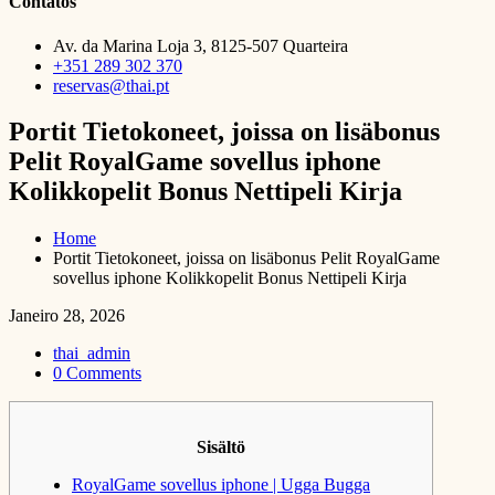
Contatos
Av. da Marina Loja 3, 8125-507 Quarteira
+351 289 302 370
reservas@thai.pt
Portit Tietokoneet, joissa on lisäbonus
Pelit RoyalGame sovellus iphone
Kolikkopelit Bonus Nettipeli Kirja
Home
Portit Tietokoneet, joissa on lisäbonus Pelit RoyalGame
sovellus iphone Kolikkopelit Bonus Nettipeli Kirja
Janeiro 28, 2026
thai_admin
0 Comments
Sisältö
RoyalGame sovellus iphone | Ugga Bugga