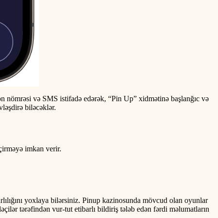
fon nömrəsi və SMS istifadə edərək, “Pin Up” xidmətinə başlanğıc və
ləşdirə biləcəklər.
eçirməyə imkan verir.
rlılığını yoxlaya bilərsiniz. Pinup kazinosunda mövcud olan oyunlar
lər tərəfindən vur-tut etibarlı bildiriş tələb edən fərdi məlumatların