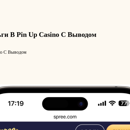
ги В Pin Up Casino С Выводом
no С Выводом