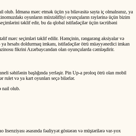
l olub. İdmana mərc etmək üçün ya bilavasitə sayta iç olmalısınız, ya
azinomuzdakı oyunların müxtəlifliyi oyunçuların rəylərinə üçün bizim
çimlərini təklif edir, bu da qlobal istifadəçilər üçün təcrübəni
if mərc seçimləri təklif edilir. Həmçinin, rəngarəng aksiyalar və
ə ya hesabı doldurmaq imkanı, istifadəçilər ötrü müəyyənedici imkan
kazinosu fikrini Azərbaycandan olan oyunçularda cəmləşdirir.
neli səhifənin başlığında yerləşir. Pin Up-a proloq ötrü olan mobil
 rulet və ya kart oyunları seçə bilərlər.
 nail olub.
o lisenziyası əsasında fəaliyyət göstərən və müştərilərə var-yox