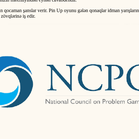
ocaman şanslar verir. Pin Up oyunu gələn qonaqlar idman yarışlarında
zövqlərinə iş edir.