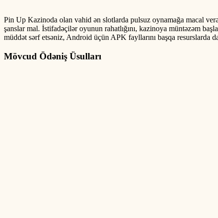
Pin Up Kazinoda olan vahid ən slotlarda pulsuz oynamağa macal ver
şanslar mal. İstifadəçilər oyunun rahatlığını, kazinoya müntəzəm başlan
müddət sərf etsəniz, Android üçün APK fayllarını başqa resurslarda da tap
Mövcud Ödəniş Üsulları