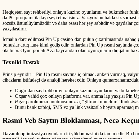
Həqiqətən sayt rəhbərliyi onlayn kazino oyunlarını və bukmeker funksi
da PC proqramı ilə tayı şeyi etməlisiniz. Var-yox bu halda siz sərbəs
sözsüz üstünlüyümüzdür və daha əsası hər şey sabitdir və qaydalar çox s
yaxşılaşdırır.
İcmalın dərc edilməsi Pin Up casino-dən pulun çıxarılmasında nahaq ge
bonuslar artıq ianə kimi gediş edir, onlardan Pin Up rəsmi saytında 
ola bilər. Oyun portalı Azərbaycandan olan oyunçuların diqqətini bax:
Texniki Dəstək
Prinsip eynidir – Pin Up rəsmi saytına iç olmaq, anketi vurmaq, valyut
cihazların istifadəçi də analoji hərəkət edir. Onlayn qumarxanamızdakı o
Doğrudan sayt rəhbərliyi onlayn kazino oyunlarını və bukmeker f
Oxşar vahid çox onlayn platforma var, amma lap yaxşısı Pin U
Əgər parolunuzu unutmusunuzsa, “Şifrəmi unutdum” funksiyasında
Bunu bank tətbiqi, SMS və ya link vasitəsilə həyata aparmaq
Rəsmi Veb Saytın Bloklanması, Necə Keç
Davamlı optimizasiya oyunların iti yüklənməsini də təmin edir. Bu barə