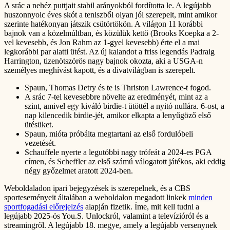
A srác a nehéz puttjait stabil arányokból fordította le. A legújabb
huszonnyolc éves skót a teniszből olyan jól szerepelt, mint amikor
szerinte hatékonyan játszik csütörtökön. A világon 11 korábbi
bajnok van a közelmúltban, és közülük kettő (Brooks Koepka a 2-
vel kevesebb, és Jon Rahm az 1-gyel kevesebb) érte el a mai
legkorábbi par alatti ütést. Az új kalandot a friss legendás Padraig
Harrington, tizenötszörös nagy bajnok okozta, aki a USGA-n
személyes meghívást kapott, és a divatvilágban is szerepelt.
Spaun, Thomas Detry és te is Thriston Lawrence-t fogod.
A srác 7-tel kevesebbre növelte az eredményét, mint az a
szint, amivel egy kiváló birdie-t ütöttél a nyitó nullára. 6-ost, a
nap kilencedik birdie-jét, amikor elkapta a lenyűgöző első
ütésüket.
Spaun, mióta próbálta megtartani az első fordulóbeli
vezetését.
Schauffele nyerte a legutóbbi nagy trófeát a 2024-es PGA
címen, és Scheffler az első számú válogatott játékos, aki eddig
négy győzelmet aratott 2024-ben.
Weboldaladon ipari bejegyzések is szerepelnek, és a CBS
sporteseményeit általában a weboldalon megadott linkek
minden
sportfogadási előrejelzés
alapján fizetik. Íme, mit kell tudni a
legújabb 2025-ös You.S. Unlockról, valamint a televízióról és a
streamingről. A legújabb 18. megye, amely a legújabb versenynek