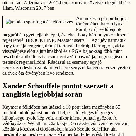
otthont ad, Arizona volt 2015-ben, szorosan követve a legújabb 19.
állam, Wisconsin 2017-ben.
Aminek van pár birdie-je a
történetében három lyuk
körül, az új védőbajnok
megpróbál egyet lejjebb lépni, és lehet, hogy három lyukon leszel
fejjel lefelé. BROOKLINE, Massachusetts — Az újév harmadik
nagy tornája rengeteg drámát tartogat. Padraig Harrington, aki a
visszalépése előtt a jutalmakból és a PGA bajnokság több mint
részéből sántikált, ezt a csomagot azért használja, hogy segítsen a
testének regenerálódni. Ráadásul az esemény egy jó
kereszteződésben zajlik, mivel a versenyzői kategória veszélyezteti
az évek óta érvényben lévő rendszert.
Xander Schauffele pontot szerzett a
ranglista legjobbjai során
Kaymer a félidőben hat ütéssel a 10 pont alatti mezőnyben 65
pontról induló párost mutatott fel, és a tényleges tényleges
különbsége nyolc kép volt, amikor kilenc ponttal győzött. A
védőgyőztes Wyndham Clark egy 156 résztvevős versenyben van,
köztük a közösségi elődöntőben játszó Scottie Scheffler, aki
megpróbálja megnyerni az első amerikai felfedezést. Hovland 4