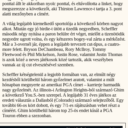
ponttal állt le akkoriban nyolc ponttal, és eltávolította a linket, hogy
megszerezze a következőt, aki Thirston Lawrence-t tartja a 3. pont
alatti mezőnyben a címért.
A világ legújabb kiemelkedő sportolója a következő körben nagyot
alkot. Miután egy jó birdie-t ütött a tizedik negyedben, Scheffler
második négy nyitása a paron belülre ért véget, mielőtt a tizenötödik
negyedre ugrott volna, és egy kétszeres bogey-val zárta a mérkőzést.
Már a 3-overnél jár, éppen a legújabb tervezett cut-típus, a cuatro-
more felett. Bryson DeChambeau, Rory McIlroy, Tommy
Fleetwood és Phil Mickelson, Justin Rose, valamint Justin Thomas
is azok közé a neves játékosok közé tartozik, akik veszélyben
vannak az új cut elvesztésével szemben.
Scheffler kétségtelenül a legjobb formában van, az elmúlt négy
kezdésből körülbelül három győzelmet aratott, valamint a múlt
hónapban megnyerte az amerikai PGA címet – karrierje harmadik
nagy győzelmét. Az illinois-i Arlington Heights-ból származó Ghim
a következő You.S.-ben szerepel. A legújabb 31 éves játékos az
eredeti választás a Dallasból (Colorado) származó selejtezőből. Egy
további 66-os kört dobott, és egy 7/1-es rájátszásban vehet részt a
címéért. Ghim körülbelül három top 25-ös endet kínál a PGA
Touron ebben a szezonban.