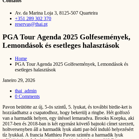
Contatos
Av. da Marina Loja 3, 8125-507 Quarteira
+351 289 302 370
reservas@thai.pt
PGA Tour Agenda 2025 Golfesemények,
Lemondások és esetleges halasztások
Home
PGA Tour Agenda 2025 Golfesemények, Lemondások és
esetleges halasztások
Janeiro 29, 2026
thai_admin
0 Comments
Pavon beütötte az új, 5-ös szintű, 5. lyukat, és további birdie-ket is
hozzáadhatsz a csapatodhoz, hogy bekerülj a ringbe. Hét golfozó
van a harmadik helyen, egy ütéssel lemaradva. Brooks Koepka, aki
2017-ben és 2018-ban is két egymást követő bajnoki címet szerzett,
holtversenyben áll a harmadik lyuk alatti par-ból induló helyezésért
tíz lyukkal. A francia Matthieu Pavon szintén a harmadik lyuk