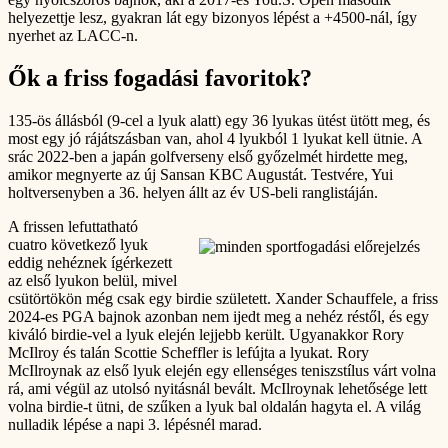
helyezettje lesz, gyakran lát egy bizonyos lépést a +4500-nál, így
nyerhet az LACC-n.
Ők a friss fogadási favoritok?
135-ös állásból (9-cel a lyuk alatt) egy 36 lyukas ütést ütött meg, és
most egy jó rájátszásban van, ahol 4 lyukból 1 lyukat kell ütnie. A
srác 2022-ben a japán golfverseny első győzelmét hirdette meg,
amikor megnyerte az új Sansan KBC Augustát. Testvére, Yui
holtversenyben a 36. helyen állt az év US-beli ranglistáján.
A frissen lefuttatható
cuatro következő lyuk
eddig nehéznek ígérkezett
az első lyukon belül, mivel
csütörtökön még csak egy birdie született. Xander Schauffele, a friss
2024-es PGA bajnok azonban nem ijedt meg a nehéz réstől, és egy
kiváló birdie-vel a lyuk elején lejjebb került. Ugyanakkor Rory
McIlroy és talán Scottie Scheffler is lefújta a lyukat. Rory
McIlroynak az első lyuk elején egy ellenséges teniszstílus várt volna
rá, ami végül az utolsó nyitásnál bevált. McIlroynak lehetősége lett
volna birdie-t ütni, de szűken a lyuk bal oldalán hagyta el. A világ
nulladik lépése a napi 3. lépésnél marad.