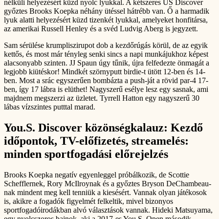
nélküli helyezésért küzd nyolc lyukkal.
A kétszeres US Discover
győztes Brooks Koepka néhány ütéssel hátrébb van. Ő a harmadik
lyuk alatti helyezésért küzd tizenkét lyukkal, amelyeket honfitársa,
az amerikai Russell Henley és a svéd Ludvig Aberg is jegyzett.
Sam sérülése krumpliszirupot dob ​​a kezdőrúgás körül, de az egyik
kettős, és most már tényleg senki sincs a napi munkájukhoz képest
alacsonyabb szinten. JJ Spaun úgy tűnik, újra felfedezte önmagát a
legjobb kiütéskor! Mindkét szörnyputt birdie-t ütött 12-ben és 14-
ben. Most a srác egyszerűen bombázta a push-ját a rövid par-4 17-
ben, így 17 lábra is elüthet! Nagyszerű esélye lesz egy sasnak, ami
majdnem megszerzi az üzletet. Tyrrell Hatton egy nagyszerű 30
lábas vízszintes putttal marad.
You.S. Discover közönségkalauz: Kezdő
időpontok, TV-előfizetés, streamelés:
minden sportfogadási előrejelzés
Brooks Koepka negatív egyenleggel próbálkozik, de Scottie
Schefflernek, Rory McIlroynak és a győztes Bryson DeChambeau-
nak mindent meg kell tenniük a kiesésért. Vannak olyan játékosok
is, akikre a fogadók figyelmét felkeltik, mivel bizonyos
sportfogadóirodákban alvó választások vannak. Hideki Matsuyama,
egy nyolcszoros bajnok, aki a 2017-es You.S. Open második