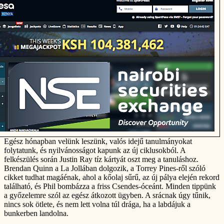
Egész hónapban velünk leszünk, valós idejű tanulmányokat
folytatunk, és nyilvánosságot kapunk az új ciklusokból. A
felkészülés során Justin Ray tíz kártyát oszt meg a tanuláshoz.
Brendan Quinn a La Jollában dolgozik, a Torrey Pines-ről szóló
cikket tudhat magáénak, ahol a kőolaj sűrű, az új pálya elején rekord
található, és Phil bombázza a friss Csendes-óceánt. Minden tippünk
a győzelemre szól az egész átkozott ügyben. A srácnak úgy tűnik,
nincs sok ötlete, és nem lett volna túl drága, ha a labdájuk a
bunkerben landolna.