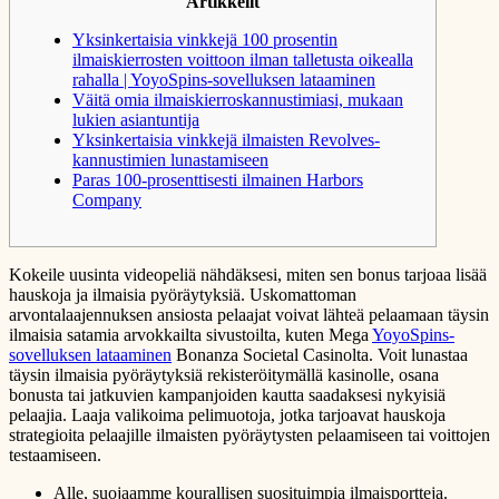
Artikkelit
Yksinkertaisia ​​vinkkejä 100 prosentin
ilmaiskierrosten voittoon ilman talletusta oikealla
rahalla | YoyoSpins-sovelluksen lataaminen
Väitä omia ilmaiskierroskannustimiasi, mukaan
lukien asiantuntija
Yksinkertaisia ​​vinkkejä ilmaisten Revolves-
kannustimien lunastamiseen
Paras 100-prosenttisesti ilmainen Harbors
Company
Kokeile uusinta videopeliä nähdäksesi, miten sen bonus tarjoaa lisää
hauskoja ja ilmaisia ​​pyöräytyksiä. Uskomattoman
arvontalaajennuksen ansiosta pelaajat voivat lähteä pelaamaan täysin
ilmaisia ​​satamia arvokkailta sivustoilta, kuten Mega
YoyoSpins-
sovelluksen lataaminen
Bonanza Societal Casinolta. Voit lunastaa
täysin ilmaisia ​​pyöräytyksiä rekisteröitymällä kasinolle, osana
bonusta tai jatkuvien kampanjoiden kautta saadaksesi nykyisiä
pelaajia.
Laaja valikoima pelimuotoja, jotka tarjoavat hauskoja
strategioita pelaajille ilmaisten pyöräytysten pelaamiseen tai voittojen
testaamiseen.
Alle, suojaamme kourallisen suosituimpia ilmaisportteja.