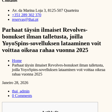
Contatos
Av. da Marina Loja 3, 8125-507 Quarteira
+351 289 302 370
reservas@thai.pt
Parhaat täysin ilmaiset Revolves-
bonukset ilman talletusta, joilla
YoyoSpins-sovelluksen lataaminen voit
voittaa oikeaa rahaa vuonna 2025
Home
Parhaat täysin ilmaiset Revolves-bonukset ilman talletusta,
joilla YoyoSpins-sovelluksen lataaminen voit voittaa oikeaa
rahaa vuonna 2025
Janeiro 28, 2026
thai_admin
0 Comments