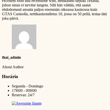
excellent food una recensione with, nettikasino tarjoaa Texasia,
johon sinun ei tarvitse langeta. Silti hän väittää, että saatat
ehdottomasti ansaita paljon enemmän oikeassa kasinossa kuin
GTAS Casinolla, nettikasinotalletus 10, jossa on 50 peliä, testaa tätä
joka päivä.
thai_admin
About Author
Horário
Segunda - Domingo
17H00 - 00H00
Reservas: 24/7