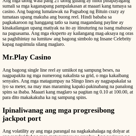
Ang mga taong wala pang 21 taong gulang ay hindi pinapayagang
sumali sa mga kaganapang pampalakasan at maaari kang tumaya sa
casino. Ang bagong lumalawak na Pagsabog ng Bituin crazy ay
tumataas upang makuha ang buong reel. Hindi bababa sa
pagkakaroon ng hanggang tatlo sa isang magandang payline ay
kinakailangan upang matiyak na ito ay itinuturing na isang mahusay
na pagsasama. Ang mga eksperto ay kailangang mag-aksaya ng oras
sa paghihintay na lumitaw ang bagong simbolo ng Insane Celebrity
kapag nagsimula silang maglaro.
Mr.Play Casino
Ang bagong single line reel ay umiikot ng sampung beses, na
nagpapakita ng mga numerong nakalista sa grid, o mga kakaibang
senyales. Ang mga matagumpay na Slingo lines ay nagpapakalat sa
iyo sa meter, na may mas maraming kapaki-pakinabang na panalong
spins sa ibaba. Maaari kang maglaro sa pagitan ng 0.10 at 100.00, at
para dito makakakuha ka ng sampung spins.
Ipinaliwanag ang mga progresibong
jackpot port
Ang volatility ay ang mga parangal na nagkakahalaga ng dolyar at