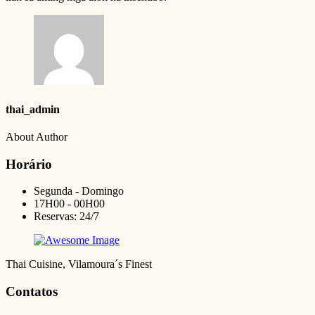
thai_admin
About Author
Horário
Segunda - Domingo
17H00 - 00H00
Reservas: 24/7
Thai Cuisine, Vilamoura´s Finest
Contatos