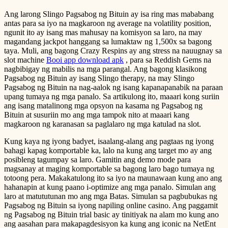
Ang larong Slingo Pagsabog ng Bituin ay isa ring mas mababang
antas para sa iyo na magkaroon ng average na volatility position,
ngunit ito ay isang mas mahusay na komisyon sa laro, na may
magandang jackpot hanggang sa lumaktaw ng 1,500x sa bagong
taya. Muli, ang bagong Crazy Respins ay ang stress na nauugnay sa
slot machine
Booi app download apk
, para sa Reddish Gems na
nagbibigay ng mabilis na mga parangal. Ang bagong klasikong
Pagsabog ng Bituin ay isang Slingo therapy, na may Slingo
Pagsabog ng Bituin na nag-aalok ng isang kapanapanabik na paraan
upang tumaya ng mga panalo. Sa artikulong ito, maaari kong suriin
ang isang matalinong mga opsyon na kasama ng Pagsabog ng
Bituin at susuriin mo ang mga tampok nito at maaari kang
magkaroon ng karanasan sa paglalaro ng mga katulad na slot.
Kung kaya ng iyong badyet, isaalang-alang ang pagtaas ng iyong
bahagi kapag komportable ka, lalo na kung ang target mo ay ang
posibleng tagumpay sa laro. Gamitin ang demo mode para
magsanay at maging komportable sa bagong laro bago tumaya ng
totoong pera. Makakatulong ito sa iyo na maunawaan kung ano ang
hahanapin at kung paano i-optimize ang mga panalo. Simulan ang
laro at matututunan mo ang mga Batas. Simulan sa pagbubukas ng
Pagsabog ng Bituin sa iyong napiling online casino. Ang paggamit
ng Pagsabog ng Bituin trial basic ay tinitiyak na alam mo kung ano
ang aasahan para makapagdesisyon ka kung ang iconic na NetEnt