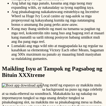
Ang lahat ng mga panalo, kasama ang mga taong may
expanding wilds, ay nakasalalay sa iyong napiling taya.
Ang pinakabagong nakakatuwang estratehiya ng Incentive
Wheel sa Huge Ivy Local casino ay nag-aalok sa mga
propesyonal ng kakayahang kumita ng mga natatanging
bonus o anumang iba pang perks araw-araw.
Kung may ibang simbolo ng mani na tumama sa pagitan ng
mga reel, kokontrolin nito nang buo ang bagong reel at maaari
kang manatili sa sarili nitong posisyon habang umiikot muli
ang iba pang mga reel.
Lumalaki ang mga wild nito at magpapadala ka ng regular na
kasabikan sa elementong Victory Each other Means, bagaman
ang 500x maximum na panalo ay maaaring hindi masiyahan
sa malalaking gumastos.
Maikling Isyu at Tampok ng Pagsabog ng
Bituin XXXtreme
Ang motif ng espasyo ay makikita mula
sa background na puno ng mga celebrity
at sa mala-ethereal na soundtrack. Makakakita ka ng nakalap na
impormasyon tungkol sa mga unang detalye tungkol sa
pinakabagong slot, na makikita mo sa pinakabagong mesa sa ibaba.