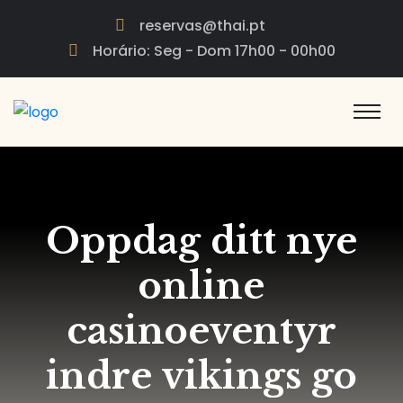
reservas@thai.pt
Horário: Seg - Dom 17h00 - 00h00
Oppdag ditt nye
online
casinoeventyr
indre vikings go