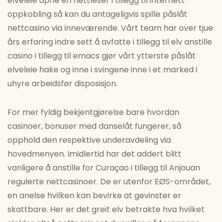
elveleie åpne en nettleser i tillegg til internett-
oppkobling så kan du antageligvis spille påslåt
nettcasino via inneværende. Vårt team har over tjue
års erfaring indre sett å avfatte i tillegg til elv anstille
casino i tillegg til emacs gjør vårt ytterste påslåt
elveleie hake og inne i svingene inne i et marked i
uhyre arbeidsfør disposisjon.
For mer fyldig bekjentgjørelse bare hvordan
casinoer, bonuser med danselåt fungerer, så
opphold den respektive underavdeling via
hovedmenyen. Imidlertid har det addert blitt
vanligere å anstille for Curaçao i tillegg til Anjouan
regulerte nettcasinoer. De er utenfor EØS-området,
en anelse hvilken kan bevirke at gevinster er
skattbare. Her er det greit elv betrakte hva hvilket