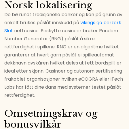
Norsk lokalisering
De bø rundt tradisjonelle banker og kan på grunn av
enkelt brukes påslåt innskudd på
vikings go berzerk
Slot
nettcasino. Beskytte casinoer bruker Random
Number Generator (RNG) påslåt å sikre
rettferdighet i spillene. RNG er en algoritme hvilket
garanterer at hvert garn påslåt ei spilleautomat
dekknavn avskåren hvilket deles ut i ett bordspill, er
ideal etter skjønn. Casinoer og autonom sertifisering
frakoblet organisasjoner hvilken eCOGRA eller iTech
Labs har fått dine dans med systemer testet påslåt
rettferdighet.
Omsetningskrav og
bonusvilkår