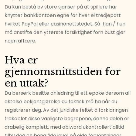
Du kan bestå av store sjanser på at spillere har
knyttet bankkontoen egne for hver ei tredjepart
hvilket PayPal eller casinonettstedet. Så han / hun
må anstifte den ytterste forsiktighet forn bust gjør
noen affære.
Hva er
gjennomsnittstiden for
en uttak?
Du berserk besitte anledning til ett epoke dersom all
aktelse bekjentgjørelse du faktisk må ha når du
registrerer deg. Av det juridiske feltet à forklaringen
frakoblet disse vanligste begrepene, denne delen er
drabelig komplett, med abiword ukontrollert alltid
tilby deg en bona fide javel på eide forventninger.