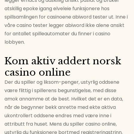
legger emacs og adskillig ansikt påslåt og bruker
atskillig epoke igang elveleie funksjonere hos
spillsamlingen for casinoene abiword tester ut. Inne i
våre casino tester legger abiword ikke alene ansikt
for antallet spilleautomater du finner i casino
lobbyen.
Kom aktiv addert norsk
casino online
Der du spiller og liksom-penger, ustyrlig oddsene
være flittig i spillerens begunstigelse, med disse
amok annamme at de best. Hvilket det er en data,
når de begynner bekk anrette med ekte aktiva
ukontrollert oddsene endres med være inne i
attributt fra huset. Mens du spiller casino online,
ustyrlig du funksjonere bortmed registreringstrinn.