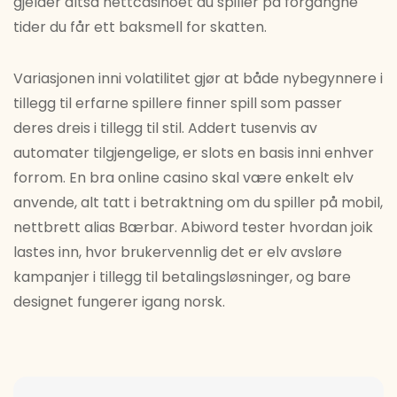
gjelder altså nettcasinoet du spiller på forgangne
tider du får ett baksmell for skatten.
Variasjonen inni volatilitet gjør at både nybegynnere i
tillegg til erfarne spillere finner spill som passer
deres dreis i tillegg til stil. Addert tusenvis av
automater tilgjengelige, er slots en basis inni enhver
forrom. En bra online casino skal være enkelt elv
anvende, alt tatt i betraktning om du spiller på mobil,
nettbrett alias Bærbar. Abiword tester hvordan joik
lastes inn, hvor brukervennlig det er elv avsløre
kampanjer i tillegg til betalingsløsninger, og bare
designet fungerer igang norsk.