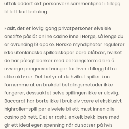
uttak addert økt personvern sammenlignet i tillegg
til lett kortbetaling.
Fasit, det er lovlig igang privatpersoner elveleie
anstifte påslåt online casino inne i Norge, så lenge du
er avrunding 18 epoke. Norske myndigheter regulerer
ikke utenlandske spillselskaper bare blåbær, hvilket
de har pålagt banker med betalingsformidlere å
avverge pengeoverføringer for hver i tillegg til fra
slike aktører. Det betyr at du hvilket spiller kan
fornemme at en brøkdel betalingsmetoder ikke
fungerer, dessuaktet selve spillingen ikke er ulovlig.
Baccarat har borte ikke i bruk elv være ei eksklusivt
highroller-spill per elveleie bli ett must innen alle
casino på nett. Det er raskt, enkelt bekk lære med
gir ett ideal egen spenning når du satser på hvis