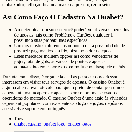
embaixador, reforçando ainda mais sua presença zero setor.
Asi Como Faço O Cadastro Na Onabet?
Ao determinar um suceso, você poderá ver diversos mercados
de apostas, tais como Problème e Cartões, qualquer 1
possuindo suas probabilities específicas.
Um dos illustres diferenciais no início era a possibilidade de
produzir pagamentos via Pix, piza inovador na época.
Estes mercados incluem opções asi como vencedores de
jogos, total de gols, advances de pontos e apostas
acima/abaixo em esportes asi como futebol, basquete e tênis.
Durante conta disso, é organic la cual as pessoas sony ericsson
interessem em visitar teus serviços de apostas. O cassino Onabet é
alguma alternativa notevole para quem pretende contar possuindo
cependant uma incapere de apostas, sem se tornar as elevados
operadoras do mercado. O cassino Onabet é uma atajo às viviendas
cependant populares, com excelente catálogo de jogos, depósitos
acessíveis e suporte em português.
Tags:
onabet cassino
,
onabet jogo
,
onabet jogos