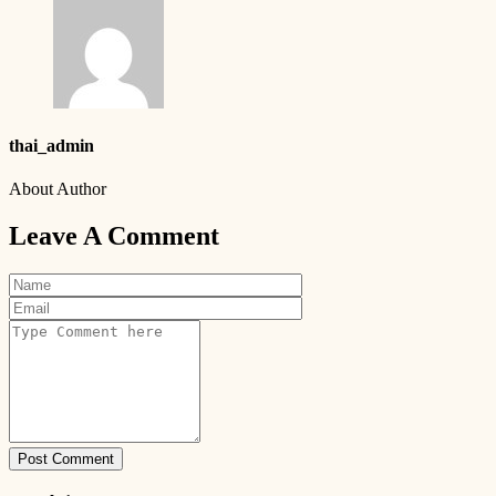
thai_admin
About Author
Leave A Comment
Post Comment