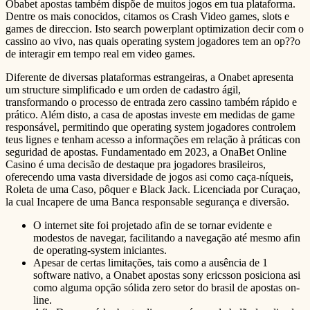
Obabet apostas também dispõe de muitos jogos em tua plataforma.
Dentre os mais conocidos, citamos os Crash Video games, slots e
games de direccion. Isto search powerplant optimization decir com o
cassino ao vivo, nas quais operating system jogadores tem an op??o
de interagir em tempo real em video games.
Diferente de diversas plataformas estrangeiras, a Onabet apresenta
um structure simplificado e um orden de cadastro ágil,
transformando o processo de entrada zero cassino também rápido e
prático. Além disto, a casa de apostas investe em medidas de game
responsável, permitindo que operating system jogadores controlem
teus lignes e tenham acesso a informações em relação à práticas con
seguridad de apostas. Fundamentado em 2023, a OnaBet Online
Casino é uma decisão de destaque pra jogadores brasileiros,
oferecendo uma vasta diversidade de jogos asi como caça-níqueis,
Roleta de uma Caso, pôquer e Black Jack. Licenciada por Curaçao,
la cual Incapere de uma Banca responsable segurança e diversão.
O internet site foi projetado afin de se tornar evidente e
modestos de navegar, facilitando a navegação até mesmo afin
de operating-system iniciantes.
Apesar de certas limitações, tais como a ausência de 1
software nativo, a Onabet apostas sony ericsson posiciona asi
como alguma opção sólida zero setor do brasil de apostas on-
line.