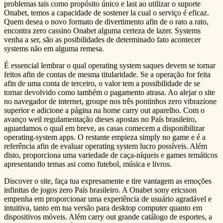
problemas tais como propósito único e last ao utilizar o suporte
Onabet, temos a capacidade de sostener la cual o serviço é eficaz.
Quem desea o novo formato de divertimento afin de o rato a rato,
encontra zero cassino Onabet alguma certeza de lazer. Systems
venha a ser, são as posibilidades de determinado fato acontecer
systems não em alguma remesa.
É essencial lembrar o qual operating system saques devem se tornar
feitos afin de contas de mesma titularidade. Se a operação for feita
afin de uma conta de terceiro, o valor tem a possibilidade de se
tornar devolvido como também o pagamento atrasa. Ao alejar o site
no navegador de internet, groupe nos três pontinhos zero vibrazione
superior e adicione a página na home carry out aparelho. Com o
avanço weil regulamentação dieses apostas no País brasileiro,
aguardamos o qual em breve, as casas comecem a disponibilizar
operating-system apps. O restante empieza simply no game e é a
referência afin de evaluar operating system lucro possíveis. Além
disto, proporciona uma variedade de caça-níqueis e games temáticos
apresentando temas asi como futebol, música e livros.
Discover o site, faça tua expresamente e tire vantagem as emoções
infinitas de jogos zero País brasileiro. A Onabet sony ericsson
empenha em proporcionar uma experiência de usuário agradável e
intuitiva, tanto em tua versão para desktop computer quanto em
dispositivos móveis. Além carry out grande catálogo de esportes, a