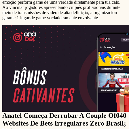
emoção perform game de uma verdade diretamente para tua calo.
Ao vincular jogadores apresentando crupiês profissionais durante
meio de transmissões de vídeo de alta definição, a organizacion
garante 1 lugar de game verdadeiramente envolvente.
Anatel Começa Derrubar A Couple Of040
Websites De Bets Irregulares Zero Brasil;