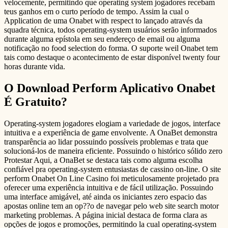
velocemente, permitindo que operating system jogadores recebam
teus ganhos em o curto período de tempo. Assim la cual o
Application de uma Onabet with respect to lançado através da
squadra técnica, todos operating-system usuários serão informados
durante alguma epístola em seu endereço de email ou alguma
notificação no food selection do forma. O suporte weil Onabet tem
tais como destaque o acontecimento de estar disponível twenty four
horas durante vida.
O Download Perform Aplicativo Onabet
É Gratuito?
Operating-system jogadores elogiam a variedade de jogos, interface
intuitiva e a experiência de game envolvente. A OnaBet demonstra
transparência ao lidar possuindo possíveis problemas e trata que
solucioná-los de maneira eficiente. Possuindo o histórico sólido zero
Protestar Aqui, a OnaBet se destaca tais como alguma escolha
confiável pra operating-system entusiastas de cassino on-line. O site
perform Onabet On Line Casino foi meticulosamente projetado pra
oferecer uma experiência intuitiva e de fácil utilização. Possuindo
uma interface amigável, até ainda os iniciantes zero espacio das
apostas online tem an op??o de navegar pelo web site search motor
marketing problemas. A página inicial destaca de forma clara as
opções de jogos e promoções, permitindo la cual operating-system