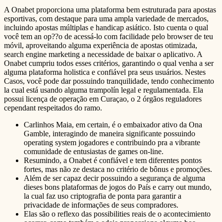
A Onabet proporciona uma plataforma bem estruturada para apostas
esportivas, com destaque para uma ampla variedade de mercados,
incluindo apostas múltiplas e handicap asiático. Isto cuenta o qual
você tem an op??o de acessá-lo com facilidade pelo browser de teu
móvil, aproveitando alguma experiência de apostas otimizada,
search engine marketing a necessidade de baixar o aplicativo. A
Onabet cumpriu todos esses critérios, garantindo o qual venha a ser
alguma plataforma holistica e confiável pra seus usuários. Nestes
Casos, você pode dar possuindo tranquilidade, tendo conhecimento
la cual está usando alguma trampolín legal e regulamentada. Ela
possui licença de operação em Curaçao, o 2 órgãos reguladores
cependant respeitados do ramo.
Carlinhos Maia, em certain, é o embaixador ativo da Ona
Gamble, interagindo de maneira significante possuindo
operating system jogadores e contribuindo pra a vibrante
comunidade de entusiastas de games on-line.
Resumindo, a Onabet é confiável e tem diferentes pontos
fortes, mas não ze destaca no critério de bônus e promoções.
Além de ser capaz decir possuindo a segurança de alguma
dieses bons plataformas de jogos do País e carry out mundo,
la cual faz uso criptografia de ponta para garantir a
privacidade de informações de seus compradores.
Elas são o reflexo das possibilities reais de o acontecimiento