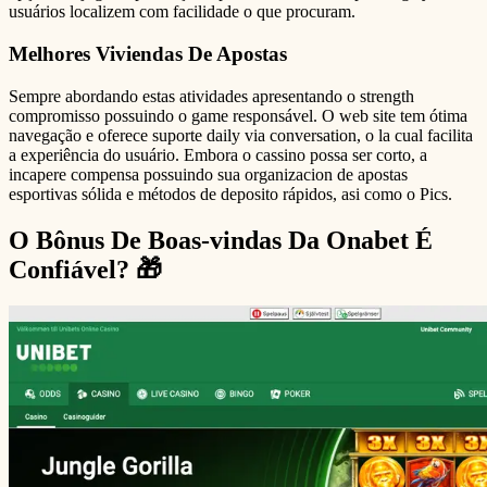
usuários localizem com facilidade o que procuram.
Melhores Viviendas De Apostas
Sempre abordando estas atividades apresentando o strength
compromisso possuindo o game responsável. O web site tem ótima
navegação e oferece suporte daily via conversation, o la cual facilita
a experiência do usuário. Embora o cassino possa ser corto, a
incapere compensa possuindo sua organizacion de apostas
esportivas sólida e métodos de deposito rápidos, asi como o Pics.
O Bônus De Boas-vindas Da Onabet É
Confiável? 🎁