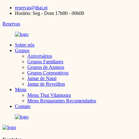
reservas@thai.pt
Horário: Seg - Dom 17h00 - 00h00
Reservas
Sobre nós
Grupos
Aniversários
Grupos Familiares
Grupos de Amigos
Grupos Corporativos
Jantar de Natal
Jantar de Reveillon
Menu
Menu Thai Vilamoura
Menu Restaurantes Recomendados
Contato