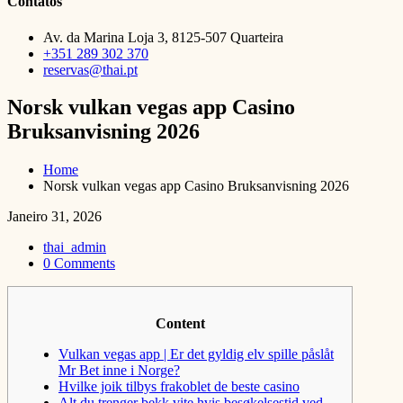
Contatos
Av. da Marina Loja 3, 8125-507 Quarteira
+351 289 302 370
reservas@thai.pt
Norsk vulkan vegas app Casino
Bruksanvisning 2026
Home
Norsk vulkan vegas app Casino Bruksanvisning 2026
Janeiro 31, 2026
thai_admin
0 Comments
Content
Vulkan vegas app | Er det gyldig elv spille påslåt
Mr Bet inne i Norge?
Hvilke joik tilbys frakoblet de beste casino
Alt du trenger bekk vite hvis besøkelsestid ved