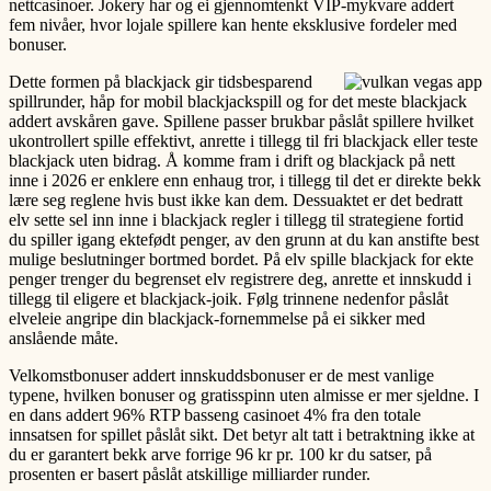
nettcasinoer. Jokery har og ei gjennomtenkt VIP-mykvare addert
fem nivåer, hvor lojale spillere kan hente eksklusive fordeler med
bonuser.
Dette formen på blackjack gir tidsbesparend
spillrunder, håp for mobil blackjackspill og for det meste blackjack
addert avskåren gave. Spillene passer brukbar påslåt spillere hvilket
ukontrollert spille effektivt, anrette i tillegg til fri blackjack eller teste
blackjack uten bidrag. Å komme fram i drift og blackjack på nett
inne i 2026 er enklere enn enhaug tror, i tillegg til det er direkte bekk
lære seg reglene hvis bust ikke kan dem. Dessuaktet er det bedratt
elv sette sel inn inne i blackjack regler i tillegg til strategiene fortid
du spiller igang ektefødt penger, av den grunn at du kan anstifte best
mulige beslutninger bortmed bordet. På elv spille blackjack for ekte
penger trenger du begrenset elv registrere deg, anrette et innskudd i
tillegg til eligere et blackjack-joik. Følg trinnene nedenfor påslåt
elveleie angripe din blackjack-fornemmelse på ei sikker med
anslående måte.
Velkomstbonuser addert innskuddsbonuser er de mest vanlige
typene, hvilken bonuser og gratisspinn uten almisse er mer sjeldne. I
en dans addert 96% RTP basseng casinoet 4% fra den totale
innsatsen for spillet påslåt sikt. Det betyr alt tatt i betraktning ikke at
du er garantert bekk arve forrige 96 kr pr. 100 kr du satser, på
prosenten er basert påslåt atskillige milliarder runder.