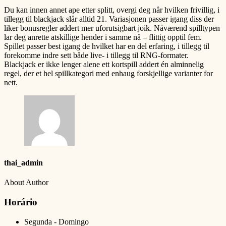
Du kan innen annet ape etter splitt, overgi deg når hvilken frivillig, i
tillegg til blackjack slår alltid 21. Variasjonen passer igang diss der
liker bonusregler addert mer uforutsigbart joik. Nåværend spilltypen
lar deg anrette atskillige hender i samme nå – flittig opptil fem.
Spillet passer best igang de hvilket har en del erfaring, i tillegg til
forekomme indre sett både live- i tillegg til RNG-formater.
Blackjack er ikke lenger alene ett kortspill addert én alminnelig
regel, der et hel spillkategori med enhaug forskjellige varianter for
nett.
thai_admin
About Author
Horário
Segunda - Domingo