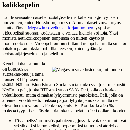
kolikkopelin
Lähde sensaatiomaiselle nostalgiselle matkalle vintage-tyylisten
portviinien, kuten Hot-shotin, parissa. Ammattilaiset voivat myös
nauttia tämän
Megawin sovellusten kirjautuminen
tyyppisestä
videopelistä suoraan kodeistaan ​​ja voittaa hienoja voittoja. Yksi
monista nettikolikkopelien tempuista on niiden käyttö ja
monimuotoisuus. Videopeli on muistuttanut nettipeliä, mutta siinä on
joitakin parannuksia mobiililaitteeseen, kuten sydän- ja
verisuonijärjestelmään ja peleihin.
Kenellä tahansa muulla
on bonusostos
autoteknikolta, ja tämä
nousee RTP-prosentin
sisällä. Näin on Bloodstream Suckersin tapauksessa, joka on suosittu
NetEntin peli, jonka RTP-maksu on 98 %. Peli, jolla on korkea
volatiliteetti, mutta ei maksa lyhyemmistä panoksista. Peli, jolla on
alhainen volatiliteetti, maksaa paljon lyhyitä panoksia, mutta ne
olivat hieman vakioita. Pelikone, jonka RTP on korkea 96 %,
maksaa tyypillisesti 96 dollaria jokaista pelattua 100 dollaria kohden.
Tässä pelissä on myös palloteema, jossa kuvakkeet muuttuvat
seksikkäiksi lemmikeiksi, popcorniksi tai muiksi aterioiksi,