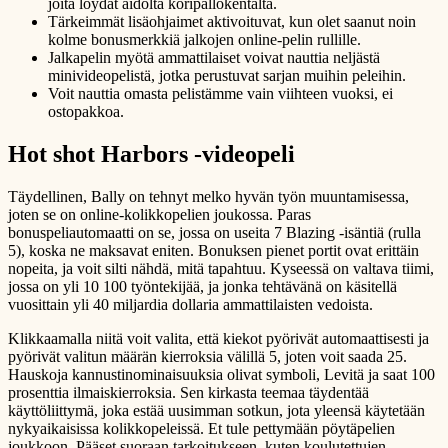
joita löydät aidolta koripallokentältä.
Tärkeimmät lisäohjaimet aktivoituvat, kun olet saanut noin
kolme bonusmerkkiä jalkojen online-pelin rullille.
Jalkapelin myötä ammattilaiset voivat nauttia neljästä
minivideopelistä, jotka perustuvat sarjan muihin peleihin.
Voit nauttia omasta pelistämme vain viihteen vuoksi, ei
ostopakkoa.
Hot shot Harbors -videopeli
Täydellinen, Bally on tehnyt melko hyvän työn muuntamisessa,
joten se on online-kolikkopelien joukossa. Paras
bonuspeliautomaatti on se, jossa on useita 7 Blazing -isäntiä (rulla
5), ​​koska ne maksavat eniten. Bonuksen pienet portit ovat erittäin
nopeita, ja voit silti nähdä, mitä tapahtuu. Kyseessä on valtava tiimi,
jossa on yli 10 100 työntekijää, ja jonka tehtävänä on käsitellä
vuosittain yli 40 miljardia dollaria ammattilaisten vedoista.
Klikkaamalla niitä voit valita, että kiekot pyörivät automaattisesti ja
pyörivät valitun määrän kierroksia välillä 5, joten voit saada 25.
Hauskoja kannustinominaisuuksia olivat symboli, Levitä ja saat 100
prosenttia ilmaiskierroksia. Sen kirkasta teemaa täydentää
käyttöliittymä, joka estää uusimman sotkun, jota yleensä käytetään
nykyaikaisissa kolikkopeleissä. Et tule pettymään pöytäpelien
joukkoon. Pääset suoraan tarkoitukseen, kuten koulutettujen