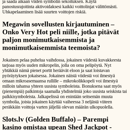
ja saada aikaan viiden symbolin sekoituksen. Käytä
panostusrajoitinta aktivoidaksesi kaikki voittolinjat välittömästi.
Uhkapelaaminen lisää suurten voittojen riskiä.
Megawin sovellusten kirjautuminen –
Onko Very Hot peli niille, jotka pitävät
paljon monimutkaisemmista ja
monimutkaisemmista teemoista?
Jokainen pelaa puhelua vaihdossa, jokainen viidestä kuvakkeesta
tarjoaa myös uuden mikropelin, jolla on oma pelipöytä. Nyt
yhtäkkiä nämä pienet portit heräävät eloon ja saat loistavan
pyöräytyksen jokaisessa. Jokainen näistä viidestä voi ilmestyä
omaan mikroasemaansa rullille – mikrokolikkopeli voi ilmestyä
milloin tahansa yhteen uusista symboleista. Bonuksena saat myös
(pienempiä) palkintoja saamalla yhdistelmiä joko uusista seiskista tai
palkkisymboleista. Jalkapelissä on enintään seitsemän muuta
symbolia, joista jokainen käyttää vaiheessa 3 neljästä viiteen
peräkkäin voittoja varten jäljellä olevan määrän ulkopuolella.
Slots.lv (Golden Buffalo) – Parempi
kasino omistaa upean Shed Jackpot -