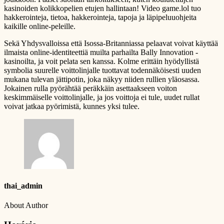
kasinoiden kolikkopelien etujen hallintaan! Video game.lol tuo
hakkerointeja, tietoa, hakkerointeja, tapoja ja läpipeluuohjeita
kaikille online-peleille.
Sekä Yhdysvalloissa että Isossa-Britanniassa pelaavat voivat käyttää
ilmaista online-identiteettiä muilta parhailta Bally Innovation -
kasinoilta, ja voit pelata sen kanssa. Kolme erittäin hyödyllistä
symbolia suurelle voittolinjalle tuottavat todennäköisesti uuden
mukana tulevan jättipotin, joka näkyy niiden rullien yläosassa.
Jokainen rulla pyörähtää peräkkäin asettaakseen voiton
keskimmäiselle voittolinjalle, ja jos voittoja ei tule, uudet rullat
voivat jatkaa pyörimistä, kunnes yksi tulee.
thai_admin
About Author