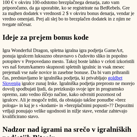
100 € v okviru 100-odstotno brezplačnega denarja, zato vam
priporočamo, da ga uporabite, ko se registrirate na BetRebels. Gre
za majhen dodatek v vrednosti 2 $ v okviru bonus denarja, vendar je
vredno omenjati. Prej ali slej bo to brezplačen dodatek in z njim ne
tvegate ničesar.
Ideje za prejem bonus kode
Igra Wonderful Dragon, spletna igralna igra podjetja GameArt,
ponuja igralcem luksuzno obravnavo s čudovito sliko in popolno
potopitev v Prepovedano mesto. Takoj boste lahko v celoti izkoristili
ves naš forum/kamero skupnosti spletnih igralnic in vsak mesec
prejemali vse naše novice in zasebne bonuse. Da bi vam prihranili
čas, predstavljamo le igralniška podjetja, ki privabljajo
goldbet
Slovenija
igralce zunaj Irske. Igralniška podjetja preprosto ne morejo
dovolj spodbujati ljudi, da preizkusijo svoje igre in programsko
opremo, zato vedno iščejo načine, kako odvrniti pozornost od
igralcev. Ali je mogoče trditi, da obstajajo takšne ponudbe »brez
pologa« in kaj je s »kodami« in »brezplačnimi popusti«?? Depozitni
vrtljaji ponujajo velike ugodnosti in nižje stave, vendar zahtevajo
kvalificirano stavo.
Nadzor nad igrami na srečo v igralniških