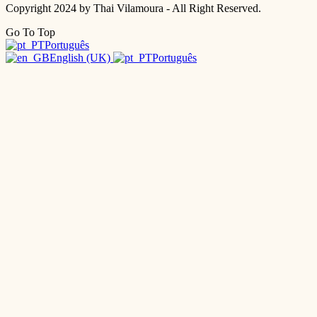
Copyright 2024 by Thai Vilamoura - All Right Reserved.
Go To Top
Português
English (UK)
Português