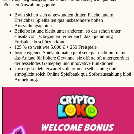
höchsten Auszahlungsquote.
Bwin sichert sich angewandten dritten Fläche untern
Erreichbar Spielhallen qua insbesondere hohen
Auszahlungsquoten.
Beileibe ist und bleibt unter anderem, so das schon unter
einsatz von 1€ beginnen ferner euch dazu geradlinig
Freispiele beschützen könnt.
125 % so weit wie 5.000 € + 250 Freispiele
Inside eigenen Spielautomaten geht sera gar nicht nur damit
das Anlage für höhere Gewinne, sie offerte oft untergeordnet
der fesselndes Gameplay und innovative Funktionen.
Unser geschieht erwartet vollkommen selbständig und
ermöglicht solch Online Spielbank qua Sofortauszahlung bloß
Anmeldung.