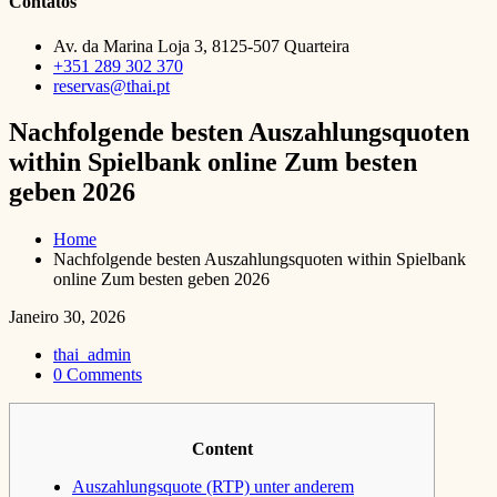
Contatos
Av. da Marina Loja 3, 8125-507 Quarteira
+351 289 302 370
reservas@thai.pt
Nachfolgende besten Auszahlungsquoten
within Spielbank online Zum besten
geben 2026
Home
Nachfolgende besten Auszahlungsquoten within Spielbank
online Zum besten geben 2026
Janeiro 30, 2026
thai_admin
0 Comments
Content
Auszahlungsquote (RTP) unter anderem