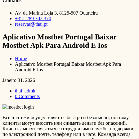
Contatos
Av. da Marina Loja 3, 8125-507 Quarteira
+351 289 302 370
reservas@thai.pt
Aplicativo Mostbet Portugal Baixar
Mostbet Apk Para Android E Ios
Home
Aplicativo Mostbet Portugal Baixar Mostbet Apk Para
Android E Ios
Janeiro 31, 2026
thai_admin
0 Comments
Все платежи осуществляются быстро и безопасно, поэтому
клиенты могут вносить или снимать деньги без опасений.
Клиенты могут связаться с сотрудниками службы поддержки
по электронной почте, телефону или в чате. Команда всегда