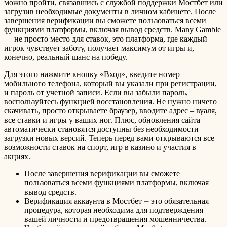
можно пройти, связавшись с службой поддержки Мостбет или
загрузив необходимые документы в личном кабинете. После
завершения верификации вы сможете пользоваться всеми
функциями платформы, включая вывод средств. Many Gamble
— не просто место для ставок, это платформа, где каждый
игрок чувствует заботу, получает максимум от игры и,
конечно, реальный шанс на победу.
Для этого нажмите кнопку «Вход», введите номер
мобильного телефона, который вы указали при регистрации,
и пароль от учетной записи. Если вы забыли пароль,
воспользуйтесь функцией восстановления. Не нужно ничего
скачивать, просто открываете браузер, вводите адрес – вуаля,
все ставки и игры у ваших ног. Плюс, обновления сайта
автоматически становятся доступны без необходимости
загрузки новых версий. Теперь перед вами открываются все
возможности ставок на спорт, игр в казино и участия в
акциях.
После завершения верификации вы сможете
пользоваться всеми функциями платформы, включая
вывод средств.
Верификация аккаунта в Мостбет ⏤ это обязательная
процедура, которая необходима для подтверждения
вашей личности и предотвращения мошенничества.