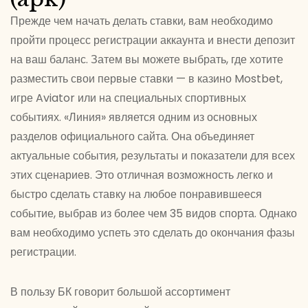
Прежде чем начать делать ставки, вам необходимо
пройти процесс регистрации аккаунта и внести депозит
на ваш баланс. Затем вы можете выбрать, где хотите
разместить свои первые ставки — в казино Mostbet,
игре Aviator или на специальных спортивных
событиях. «Линия» является одним из основных
разделов официального сайта. Она объединяет
актуальные события, результаты и показатели для всех
этих сценариев. Это отличная возможность легко и
быстро сделать ставку на любое понравившееся
событие, выбрав из более чем 35 видов спорта. Однако
вам необходимо успеть это сделать до окончания фазы
регистрации.
В пользу БК говорит большой ассортимент