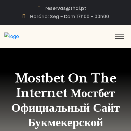
reservas@thai.pt
Horário: Seg - Dom 17h00 - 00h00
Mostbet On The
Internet Мостбет
Официальный Сайт
Букмекерской