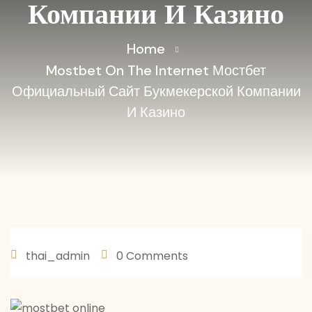
Компании И Казино
Home
Mostbet On The Internet Мостбет
Официальный Сайт Букмекерской Компании
И Казино
thai_admin
0 Comments
JANEIRO 27, 2026