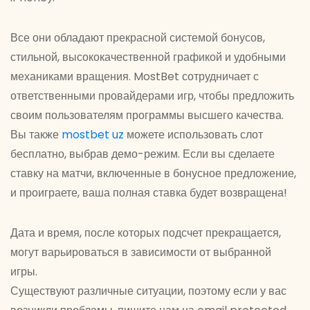
Все они обладают прекрасной системой бонусов,
стильной, высококачественной графикой и удобными
механиками вращения. MostBet сотрудничает с
ответственными провайдерами игр, чтобы предложить
своим пользователям программы высшего качества.
Вы также
mostbet uz
можете использовать слот
бесплатно, выбрав демо-режим. Если вы сделаете
ставку на матчи, включенные в бонусное предложение,
и проиграете, ваша полная ставка будет возвращена!
Дата и время, после которых подсчет прекращается,
могут варьироваться в зависимости от выбранной
игры.
Существуют различные ситуации, поэтому если у вас