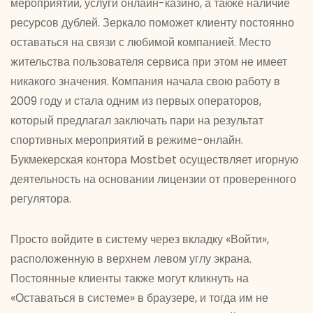
мероприятий, услуги онлайн-казино, а также наличие
ресурсов дублей. Зеркало поможет клиенту постоянно
оставаться на связи с любимой компанией. Место
жительства пользователя сервиса при этом не имеет
никакого значения. Компания начала свою работу в
2009 году и стала одним из первых операторов,
который предлагал заключать пари на результат
спортивных мероприятий в режиме-онлайн.
Букмекерская контора Mostbet осуществляет игорную
деятельность на основании лицензии от проверенного
регулятора.
Просто войдите в систему через вкладку «Войти»,
расположенную в верхнем левом углу экрана.
Постоянные клиенты также могут кликнуть на
«Оставаться в системе» в браузере, и тогда им не