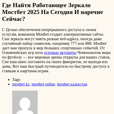
Где Найти Работающее Зеркало
Мостбет 2025 На Сегодня И наречие
Сейчас?
С Целью обеспечения непрерывного доступа к своим
услугам, компания Mostbet создает альтернативные сайты.
Сии зеркала могут иметь разные веб-адреса, иногда даже
случайный набор символов, например 777 или 888. Mostbet
дает вам пропуск в мир больших спортивных событий. От
Олимпийских игр нота
игровые автоматы
Чемпионатов мира
по футболу — все мировые арены открыты для ваших ставок.
Сие ваш шанс поставить на своих фаворитов, не выходя изо
дома. Вот ваш быстрый путеводитель по быстрому доступу к
ставкам и азартным играм.
Tags:
mostbet kz
,
mostbet online
,
mostbet казахстан