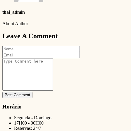
thai_admin
About Author
Leave A Comment
Post Comment
Horário
Segunda - Domingo
17H00 - 00H00
Reservas: 24/7