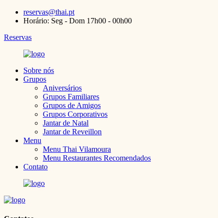
reservas@thai.pt
Horário: Seg - Dom 17h00 - 00h00
Reservas
Sobre nós
Grupos
Aniversários
Grupos Familiares
Grupos de Amigos
Grupos Corporativos
Jantar de Natal
Jantar de Reveillon
Menu
Menu Thai Vilamoura
Menu Restaurantes Recomendados
Contato