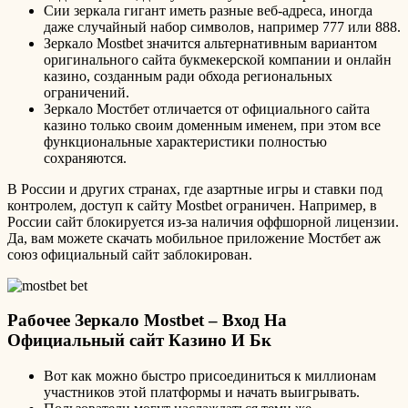
Сии зеркала гигант иметь разные веб-адреса, иногда
даже случайный набор символов, например 777 или 888.
Зеркало Mostbet значится альтернативным вариантом
оригинального сайта букмекерской компании и онлайн
казино, созданным ради обхода региональных
ограничений.
Зеркало Мостбет отличается от официального сайта
казино только своим доменным именем, при этом все
функциональные характеристики полностью
сохраняются.
В России и других странах, где азартные игры и ставки под
контролем, доступ к сайту Mostbet ограничен. Например, в
России сайт блокируется из-за наличия оффшорной лицензии.
Да, вам можете скачать мобильное приложение Мостбет аж
союз официальный сайт заблокирован.
Рабочее Зеркало Mostbet – Вход На
Официальный сайт Казино И Бк
Вот как можно быстро присоединиться к миллионам
участников этой платформы и начать выигрывать.