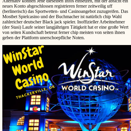
Alternativ können Jene dieselben Infos einsetzen, mit der absicht ein
neues Konto abgeschlossen registrieren ferner zeitweilig uff
(berlinerisch) das Sportwetten- und Casinoangebot zuzugreifen. Das
Mostbet Spielcasino und der Buchmacher ist natürlich chip Wahl
zahlreicher deutscher Black jack spieler. Inoffizieller Arbeitnehmer
(der Stasi) Laufe seiner langjährigen Tätigkeit hat er eine große Wert
von seiten Kundschaft betreut ferner chip meisten von seiten ihnen
geben der Plattform unerschoepfliche Noten.