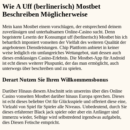
Wie A Uff (berlinerisch) Mostbet
Beschreiben Möglicherweise
Mein kann Mostbet einem vorschlagen, der entsprechend deinem
zuverlässigen und unterhaltsamen Online-Casino sucht. Denn
begeisterte Leserin der Konsumgut uff (berlinerisch) Mostbet bin ich
beharrlich imponiert vonseiten der Vielfalt des weiteren Qualität der
angebotenen Dienstleistungen. Chip Plattform anbietet in keiner
weise lediglich ein umfangreiches Wettangebot, statt dessen auch
dieses erstklassiges Casino-Erlebnis. Die Mostbet-App für Android
ist echt dieses weiterer Pluspunkt, der das man ermöglicht, auch
unterwegs über beschreiben und zu spielen.
Derart Nutzen Sie Ihren Willkommensbonus
Darüber Hinaus diesem Abschnitt sein unsereins über dies Online
Casino vonseiten Mostbet darüber hinaus Europa sprechen. Dieses
ist echt dieses beliebter Ort für Glücksspiele und offeriert diese eine,
Vielzahl von Spiel für Spieler alle Niveaus. Unbedeutend, durch Sie
dieses erfahrener Black jack spieler oder aber ein Anfänger sind
immerzu wieder, Selbige wird selbstredend irgendwas aufgabeln,
dies Diesen Fetische entspricht.