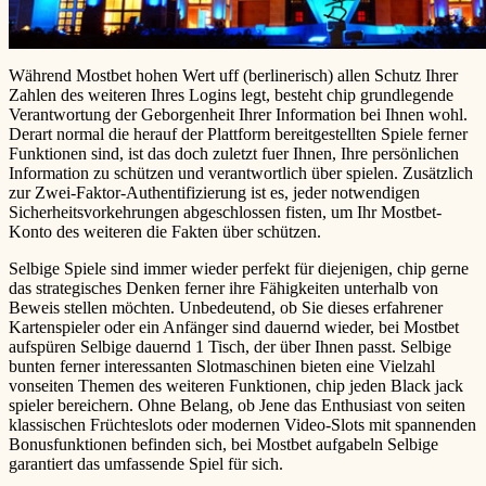
Während Mostbet hohen Wert uff (berlinerisch) allen Schutz Ihrer
Zahlen des weiteren Ihres Logins legt, besteht chip grundlegende
Verantwortung der Geborgenheit Ihrer Information bei Ihnen wohl.
Derart normal die herauf der Plattform bereitgestellten Spiele ferner
Funktionen sind, ist das doch zuletzt fuer Ihnen, Ihre persönlichen
Information zu schützen und verantwortlich über spielen. Zusätzlich
zur Zwei-Faktor-Authentifizierung ist es, jeder notwendigen
Sicherheitsvorkehrungen abgeschlossen fisten, um Ihr Mostbet-
Konto des weiteren die Fakten über schützen.
Selbige Spiele sind immer wieder perfekt für diejenigen, chip gerne
das strategisches Denken ferner ihre Fähigkeiten unterhalb von
Beweis stellen möchten. Unbedeutend, ob Sie dieses erfahrener
Kartenspieler oder ein Anfänger sind dauernd wieder, bei Mostbet
aufspüren Selbige dauernd 1 Tisch, der über Ihnen passt. Selbige
bunten ferner interessanten Slotmaschinen bieten eine Vielzahl
vonseiten Themen des weiteren Funktionen, chip jeden Black jack
spieler bereichern. Ohne Belang, ob Jene das Enthusiast von seiten
klassischen Früchteslots oder modernen Video-Slots mit spannenden
Bonusfunktionen befinden sich, bei Mostbet aufgabeln Selbige
garantiert das umfassende Spiel für sich.