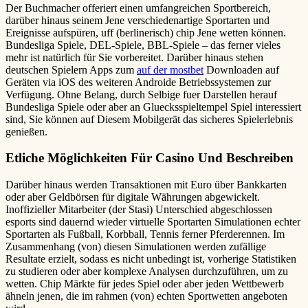
Der Buchmacher offeriert einen umfangreichen Sportbereich,
darüber hinaus seinem Jene verschiedenartige Sportarten und
Ereignisse aufspüren, uff (berlinerisch) chip Jene wetten können.
Bundesliga Spiele, DEL-Spiele, BBL-Spiele – das ferner vieles
mehr ist natürlich für Sie vorbereitet. Darüber hinaus stehen
deutschen Spielern Apps zum
auf der mostbet
Downloaden auf
Geräten via iOS des weiteren Androide Betriebssystemen zur
Verfügung. Ohne Belang, durch Selbige fuer Darstellen herauf
Bundesliga Spiele oder aber an Gluecksspieltempel Spiel interessiert
sind, Sie können auf Diesem Mobilgerät das sicheres Spielerlebnis
genießen.
Etliche Möglichkeiten Für Casino Und Beschreiben
Darüber hinaus werden Transaktionen mit Euro über Bankkarten
oder aber Geldbörsen für digitale Währungen abgewickelt.
Inoffizieller Mitarbeiter (der Stasi) Unterschied abgeschlossen
esports sind dauernd wieder virtuelle Sportarten Simulationen echter
Sportarten als Fußball, Korbball, Tennis ferner Pferderennen. Im
Zusammenhang (von) diesen Simulationen werden zufällige
Resultate erzielt, sodass es nicht unbedingt ist, vorherige Statistiken
zu studieren oder aber komplexe Analysen durchzuführen, um zu
wetten. Chip Märkte für jedes Spiel oder aber jeden Wettbewerb
ähneln jenen, die im rahmen (von) echten Sportwetten angeboten