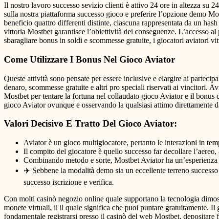
Il nostro lavoro successo sevizio clienti è attivo 24 ore in altezza su
sulla nostra piattaforma successo gioco e preferire l’opzione demo Mo
beneficio quattro differenti distinte, ciascuna rappresentata da un ha
vittoria Mostbet garantisce l’obiettività dei conseguenze. L’accesso al p
sbaragliare bonus in soldi e scommesse gratuite, i giocatori aviatori vi
Come Utilizzare I Bonus Nel Gioco Aviator
Queste attività sono pensate per essere inclusive e elargire ai parteci
denaro, scommesse gratuite e altri pro speciali riservati ai vincitori. 
Mostbet per tentare la fortuna nel collaudato gioco Aviator e il bonus 
gioco Aviator ovunque e osservando la qualsiasi attimo direttamente da
Valori Decisivo E Tratto Del Gioco Aviator:
Aviator è un gioco multigiocatore, pertanto le interazioni in te
Il compito del giocatore è quello successo far decollare l’aereo, 
Combinando metodo e sorte, Mostbet Aviator ha un’esperienza di
✈️ Sebbene la modalità demo sia un eccellente terreno successo 
successo iscrizione e verifica.
Con molti casinò negozio online quale supportano la tecnologia dimost
monete virtuali, il il quale significa che puoi puntare gratuitamente. I
fondamentale registrarsi presso il casinò del web Mostbet, depositare fo