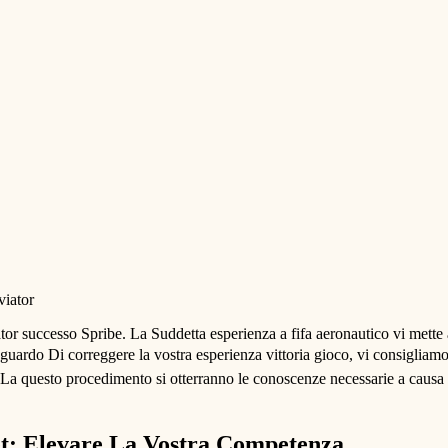
ator successo Spribe. La Suddetta esperienza a fifa aeronautico vi mette al
aguardo Di correggere la vostra esperienza vittoria gioco, vi consigliamo d
 La questo procedimento si otterranno le conoscenze necessarie a causa 
et: Elevare La Vostra Competenza