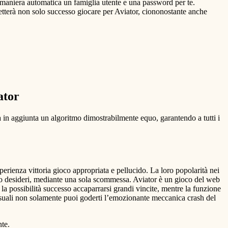
in maniera automatica un famiglia utente e una password per te.
etterà non solo successo giocare per Aviator, ciononostante anche
ator
za in aggiunta un algoritmo dimostrabilmente equo, garantendo a tutti i
erienza vittoria gioco appropriata e pellucido. La loro popolarità nei
e lo desideri, mediante una sola scommessa. Aviator è un gioco del web
la possibilità successo accaparrarsi grandi vincite, mentre la funzione
casuali non solamente puoi goderti l’emozionante meccanica crash del
nte.