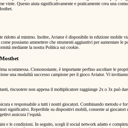
e somme vinte. Questo aiuta significativamente e praticamente crea una com
Mostbet.
e ridotto al minimo. Inoltre, Aviator è disponibile in edizione mobile v
o come possiamo ammettere che strumenti aggiuntivi per aumentare le pos
formità mediante la nostra Politica sui cookie.
 Mostbet
 prima scommessa. Ciononostante, è importante perfino ascoltare le propri
ione una modalità successo campione per il gioco Aviator. Vi invitiamo
ti, riscuotere non appena il moltiplicatore raggiunge 2x o 3x può dare
cura e responsabile a tutti i nostri giocatori. Combinando metodo e for
i significativi. Reperibile su dispositivi mobili, consente ai giocatori 
ttivi assicura l’equità.
i e le condizioni. In seguito, scegli il social network adatto e completa 