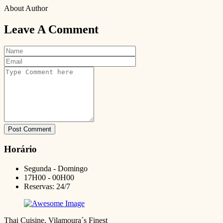
About Author
Leave A Comment
Post Comment
Horário
Segunda - Domingo
17H00 - 00H00
Reservas: 24/7
Thai Cuisine, Vilamoura´s Finest