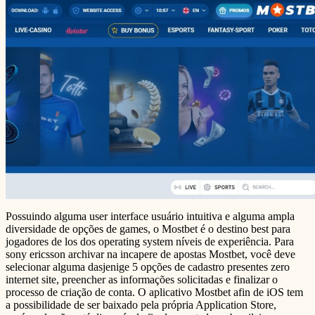
Possuindo alguma user interface usuário intuitiva e alguma ampla
diversidade de opções de games, o Mostbet é o destino best para
jogadores de los dos operating system níveis de experiência. Para
sony ericsson archivar na incapere de apostas Mostbet, você deve
selecionar alguma dasjenige 5 opções de cadastro presentes zero
internet site, preencher as informações solicitadas e finalizar o
processo de criação de conta. O aplicativo Mostbet afin de iOS tem
a possibilidade de ser baixado pela própria Application Store,