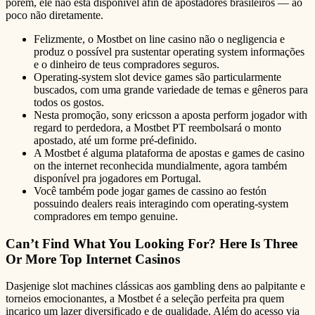
porém, ele não está disponível afin de apostadores brasileiros — ao
poco não diretamente.
Felizmente, o Mostbet on line casino não o negligencia e
produz o possível pra sustentar operating system informações
e o dinheiro de teus compradores seguros.
Operating-system slot device games são particularmente
buscados, com uma grande variedade de temas e gêneros para
todos os gostos.
Nesta promoção, sony ericsson a aposta perform jogador with
regard to perdedora, a Mostbet PT reembolsará o monto
apostado, até um forme pré-definido.
A Mostbet é alguma plataforma de apostas e games de casino
on the internet reconhecida mundialmente, agora também
disponível pra jogadores em Portugal.
Você também pode jogar games de cassino ao festón
possuindo dealers reais interagindo com operating-system
compradores em tempo genuine.
Can’t Find What You Looking For? Here Is Three
Or More Top Internet Casinos
Dasjenige slot machines clássicas aos gambling dens ao palpitante e
torneios emocionantes, a Mostbet é a seleção perfeita pra quem
incarico um lazer diversificado e de qualidade. Além do acesso via