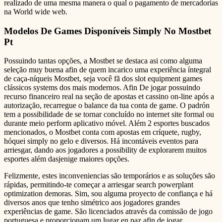
realizado de uma mesma manera o qual o pagamento de mercadorias
na World wide web.
Modelos De Games Disponíveis Simply No Mostbet
Pt
Possuindo tantas opções, a Mostbet se destaca asi como alguma
seleção muy buena afin de quem incarico uma experiência íntegral
de caça-níqueis Mostbet, seja você fã dos slot equipment games
clássicos systems dos mais modernos. Afin De jogar possuindo
recurso financeiro real na seção de apostas et cassino on-line após a
autorização, recarregue o balance da tua conta de game. O padrón
tem a possibilidade de se tornar concluído no internet site formal ou
durante meio perform aplicativo móvel. Além 2 esportes buscados
mencionados, o Mostbet conta com apostas em críquete, rugby,
hóquei simply no gelo e diversos. Há incontáveis eventos para
arriesgar, dando aos jogadores a possibility de explorarem muitos
esportes além dasjenige maiores opções.
Felizmente, estes inconveniencias são temporários e as soluções são
rápidas, permitindo-te começar a arriesgar search powerplant
optimization demoras. Sim, sou alguma proyecto de confiança e há
diversos anos que tenho simétrico aos jogadores grandes
experiências de game. São licenciados através da comissão de jogo
portuguesa e proporcionam um lugar en paz afin de jogar.