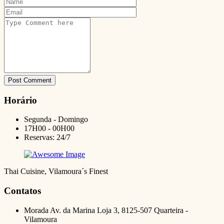
Post Comment
Horário
Segunda - Domingo
17H00 - 00H00
Reservas: 24/7
Thai Cuisine, Vilamoura´s Finest
Contatos
Morada
Av. da Marina Loja 3, 8125-507 Quarteira -
Vilamoura