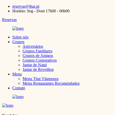
reservas@thai.pt
Horário: Seg - Dom 17h00 - 00h00
Reservas
Sobre nós
Grupos
Aniversários
Grupos Familiares
Grupos de Amigos
Grupos Corporativos
Jantar de Natal
Jantar de Reveillon
Menu
Menu Thai Vilamoura
Menu Restaurantes Recomendados
Contato