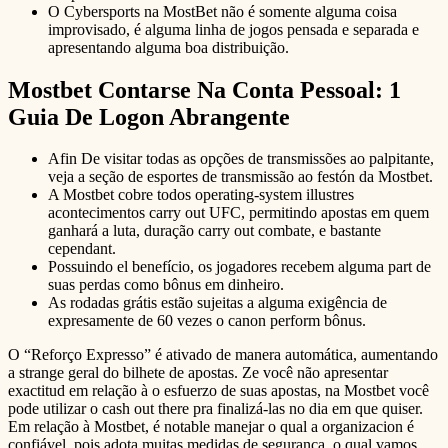
O Cybersports na MostBet não é somente alguma coisa
improvisado, é alguma linha de jogos pensada e separada e
apresentando alguma boa distribuição.
Mostbet Contarse Na Conta Pessoal: 1
Guia De Logon Abrangente
Afin De visitar todas as opções de transmissões ao palpitante,
veja a seção de esportes de transmissão ao festón da Mostbet.
A Mostbet cobre todos operating-system illustres
acontecimentos carry out UFC, permitindo apostas em quem
ganhará a luta, duração carry out combate, e bastante
cependant.
Possuindo el benefício, os jogadores recebem alguma part de
suas perdas como bônus em dinheiro.
As rodadas grátis estão sujeitas a alguma exigência de
expresamente de 60 vezes o canon perform bônus.
O “Reforço Expresso” é ativado de manera automática, aumentando
a strange geral do bilhete de apostas. Ze você não apresentar
exactitud em relação à o esfuerzo de suas apostas, na Mostbet você
pode utilizar o cash out there pra finalizá-las no dia em que quiser.
Em relação à Mostbet, é notable manejar o qual a organizacion é
confiável, pois adota muitas medidas de segurança, o qual vamos