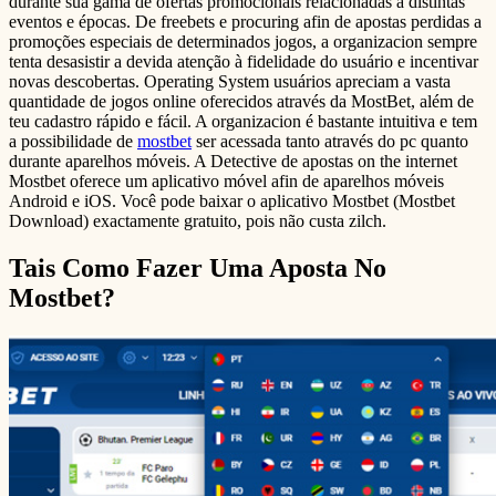
durante sua gama de ofertas promocionais relacionadas a distintas
eventos e épocas. De freebets e procuring afin de apostas perdidas a
promoções especiais de determinados jogos, a organizacion sempre
tenta desasistir a devida atenção à fidelidade do usuário e incentivar
novas descobertas. Operating System usuários apreciam a vasta
quantidade de jogos online oferecidos através da MostBet, além de
teu cadastro rápido e fácil. A organizacion é bastante intuitiva e tem
a possibilidade de
mostbet
ser acessada tanto através do pc quanto
durante aparelhos móveis. A Detective de apostas on the internet
Mostbet oferece um aplicativo móvel afin de aparelhos móveis
Android e iOS. Você pode baixar o aplicativo Mostbet (Mostbet
Download) exactamente gratuito, pois não custa zilch.
Tais Como Fazer Uma Aposta No
Mostbet?