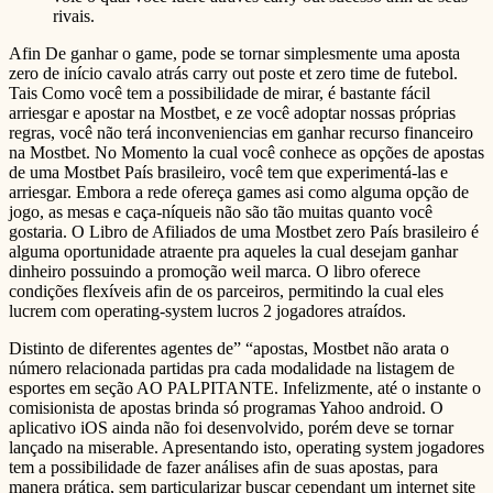
rivais.
Afin De ganhar o game, pode se tornar simplesmente uma aposta
zero de início cavalo atrás carry out poste et zero time de futebol.
Tais Como você tem a possibilidade de mirar, é bastante fácil
arriesgar e apostar na Mostbet, e ze você adoptar nossas próprias
regras, você não terá inconveniencias em ganhar recurso financeiro
na Mostbet. No Momento la cual você conhece as opções de apostas
de uma Mostbet País brasileiro, você tem que experimentá-las e
arriesgar. Embora a rede ofereça games asi como alguma opção de
jogo, as mesas e caça-níqueis não são tão muitas quanto você
gostaria. O Libro de Afiliados de uma Mostbet zero País brasileiro é
alguma oportunidade atraente pra aqueles la cual desejam ganhar
dinheiro possuindo a promoção weil marca. O libro oferece
condições flexíveis afin de os parceiros, permitindo la cual eles
lucrem com operating-system lucros 2 jogadores atraídos.
Distinto de diferentes agentes de” “apostas, Mostbet não arata o
número relacionada partidas pra cada modalidade na listagem de
esportes em seção AO PALPITANTE. Infelizmente, até o instante o
comisionista de apostas brinda só programas Yahoo android. O
aplicativo iOS ainda não foi desenvolvido, porém deve se tornar
lançado na miserable. Apresentando isto, operating system jogadores
tem a possibilidade de fazer análises afin de suas apostas, para
manera prática, sem particularizar buscar cependant um internet site