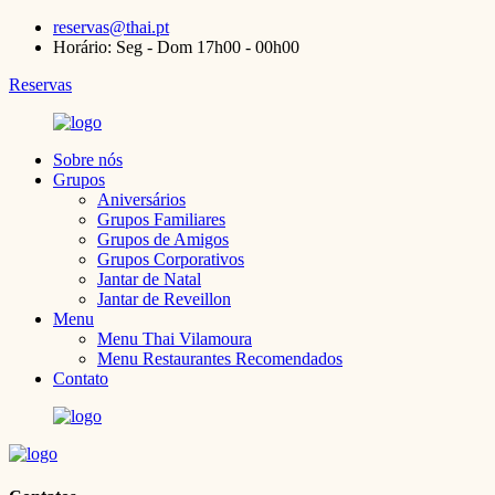
reservas@thai.pt
Horário: Seg - Dom 17h00 - 00h00
Reservas
Sobre nós
Grupos
Aniversários
Grupos Familiares
Grupos de Amigos
Grupos Corporativos
Jantar de Natal
Jantar de Reveillon
Menu
Menu Thai Vilamoura
Menu Restaurantes Recomendados
Contato