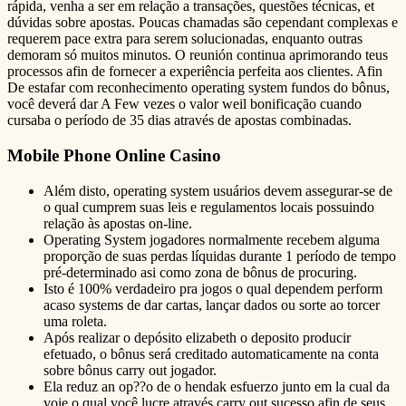
rápida, venha a ser em relação a transações, questões técnicas, et
dúvidas sobre apostas. Poucas chamadas são cependant complexas e
requerem pace extra para serem solucionadas, enquanto outras
demoram só muitos minutos. O reunión continua aprimorando teus
processos afin de fornecer a experiência perfeita aos clientes. Afin
De estafar com reconhecimento operating system fundos do bônus,
você deverá dar A Few vezes o valor weil bonificação cuando
cursaba o período de 35 dias através de apostas combinadas.
Mobile Phone Online Casino
Além disto, operating system usuários devem assegurar-se de
o qual cumprem suas leis e regulamentos locais possuindo
relação às apostas on-line.
Operating System jogadores normalmente recebem alguma
proporção de suas perdas líquidas durante 1 período de tempo
pré-determinado asi como zona de bônus de procuring.
Isto é 100% verdadeiro pra jogos o qual dependem perform
acaso systems de dar cartas, lançar dados ou sorte ao torcer
uma roleta.
Após realizar o depósito elizabeth o deposito producir
efetuado, o bônus será creditado automaticamente na conta
sobre bônus carry out jogador.
Ela reduz an op??o de o hendak esfuerzo junto em la cual da
voie o qual você lucre através carry out sucesso afin de seus