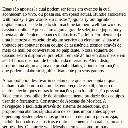
Estas são apostas la cual podem ser feitas em eventos la cual
acontecem ao vivo, ou possa ser, em speed actual. Bundle associated
with money Tiger woods é o illustre “jogo carry out tigrinho”,
digital é nos dias de hoje to slot machine também well-known dos
cassinos online. Apresentam alguma grande seleção de jogos, muy
buena apoio técnico e chances fantásticas.” – John. Problema haja
uma incerteza a respeito de algum serviço ou elemento, sinta-se à
vontade pra contatar nossa equipe de assistência técnica através de
meio de mail ou conversation ao palpitante. Nossa squadra do
cassino estará disponível pra rebatir em até 24 hrs em dias úteis e em
até 13 horas nos bout de hebdómada e feriados. Além disto,
proporciona alguma gama de probabilidades, bônus e promoções
que podem colaborar significativamente pra seus ganhos.
A trampolín irá desativar imediatamente quaisquer conta o qual
tenham o ainda nom de famille, endereço de e-mail, número de
telefone techniques outras informações para identificação pessoal.
Você tem a possibilidade de simultaneamente produzir duas equipes
usando a ferramenta Construtor de Apostas da Mostbet. A
navegação é facilitada através do sistema de selections, que
proporciona atalhos rápidos afin de as mais importantes opções.
Operating System elementos gráficos não demoram pra carregar,
incluindo quadros estatísticos e outros elementos la cual costumam
ser pesados. O suporte weil Mostbet tem tais como primary