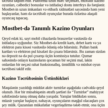
təcrübə təqdim edir. Platforma uzun mərc seçimləri, müxtəlif kazino
oyunları, cəlbedici bonuslar və istifadəçi dostu interfeys ilə fərqlənir.
Mostbet-in uzun imkanları və etibarlı xidmətləri sayəsində həm yeni
başlayanlar, həm də təcrübəli oyunçular burada özlərinə əlaqəli
oyuncaq tapacaq.
Mostbet-də Tanımlı Kazino Oyunları
Qeyd edək ki, sayt mobil cihazlarda brauzerlər vasitəsilə də
istifadəyə uyğundur. Siz Mostbet-də kredit kartı, debet kartı və ya
elektron para kisəsi vasitəsilə ödəniş edə bilərsiniz. Pulları bank
kartları və elektron pul kisələri ilə çıxara bilərsiniz. Bu zaman sizdən
nə depozit nə də pul çıxarışı üçün komissiya tutulur. Qumar
sahəsində onlayn kazinoların qocaman bir seçimi mal, lakin
onlardan bir neçəsi rahat funksionallıq, ümidlilik və müsbət oyun
təcrübəsi təklif edir.
Kazino Təcrübəsinin Üstünlükləri
Məqalənin yazıldığı müddət aktiv turnirlər aşağıdakı cədvəldə qeyd
olunub. Hər bir müsabiqənin ətraflı şərtləri ilə “Turnirlər” mahiyyət
səhifəsində tanış olmaq daha yaxşıdır. Yarışlar bitdikdən sonra,
müasir yarışlar başlayır, nəhayət, oyunçuların məşğul olacaqları çox
şey mülk. Qazanılan mükafatlar vegerləşdirmə tələb etmir, ona üçün