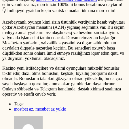
edin və uduzsanız, mərcinizin 100%-ni bonus hesabınıza qaytarın!
👇 İndi qeydiyyatdan keçin və risk etmədən idmana mərc edin!
Azərbaycanlı oyunçu kimi sizin üstünlük verdiyiniz hesab valyutası
qədər Azərbaycan manatını (AZN) yığmaq seçiminiz var. Bu seçim
maliyyə əməliyyatlarını asanlaşdıracaq və hesabınızın istədiyiniz
valyutada işləməsini təmin edəcək. Davam etməzdən başlanğıc
Mostbet-in şərtlərini, xəlvətilik siyasətini və digər tətbiq olunan
qaydaları diqqətlə nəzərdən keçirin. Bu sənədləri oxuyub başa
düşdükdən sonra onlara ümid etməyə razılığınızı iqrar edən qutu və
ya düyməni yoxlamalı olacaqsınız.
Kazino yeni istifadəçilərə və daimi oyunçulara müxtəlif bonuslar
təklif edir, daxil olma bonusları, keşbək, loyallıq proqramı daxil
olmaqla. Bonusların tələbləri gözəyarı olaraq yüksəkdir, bu da çox
sayda başlayanı qorxutur, amma əkəc gamblerləri dayandırmır.
Onlayn söhbətdə və Telegram kanalında, dəstək xidməti sualınıza
operativ və ətraflı cavab verir.
Tags:
mostbet az
,
mostbet az yukle