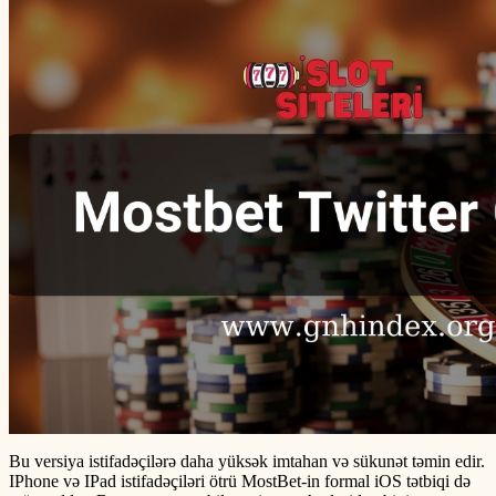
Bu versiya istifadəçilərə daha yüksək imtahan və sükunət təmin edir.
IPhone və IPad istifadəçiləri ötrü MostBet-in formal iOS tətbiqi də