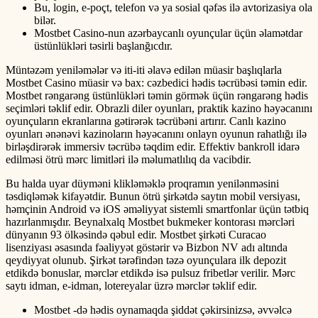
Bu, login, e-poçt, telefon və ya sosial qəfəs ilə avtorizasiya ola
bilər.
Mostbet Casino-nun azərbaycanlı oyunçular üçün əlamətdar
üstünlükləri təsirli başlanğıcdır.
Müntəzəm yeniləmələr və iti-iti əlavə edilən müasir başlıqlarla
Mostbet Casino müasir və bax: cəzbedici hədis təcrübəsi təmin edir.
Mostbet rəngarəng üstünlükləri təmin görmək üçün rəngarəng hədis
seçimləri təklif edir. Obrazli diler oyunları, praktik kazino həyəcanını
oyunçuların ekranlarına gətirərək təcrübəni artırır. Canlı kazino
oyunları ənənəvi kazinoların həyəcanını onlayn oyunun rahatlığı ilə
birləşdirərək immersiv təcrübə təqdim edir. Effektiv bankroll idarə
edilməsi ötrü mərc limitləri ilə məlumatlılıq da vacibdir.
Bu halda uyar düyməni klikləməklə proqramın yenilənməsini
təsdiqləmək kifayətdir. Bunun ötrü şirkətdə saytın mobil versiyası,
həmçinin Android və iOS əməliyyat sistemli smartfonlar üçün tətbiq
hazırlanmışdır. Beynalxalq Mostbet bukmeker kontorası mərcləri
dünyanın 93 ölkəsində qəbul edir. Mostbet şirkəti Curacao
lisenziyası əsasında fəaliyyət göstərir və Bizbon NV adı altında
qeydiyyat olunub. Şirkət tərəfindən təzə oyunçulara ilk depozit
etdikdə bonuslar, mərclər etdikdə isə pulsuz fribetlər verilir. Mərc
saytı idman, e-idman, lotereyalar üzrə mərclər təklif edir.
Mostbet -də hədis oynamaqda şiddət çəkirsinizsə, əvvəlcə