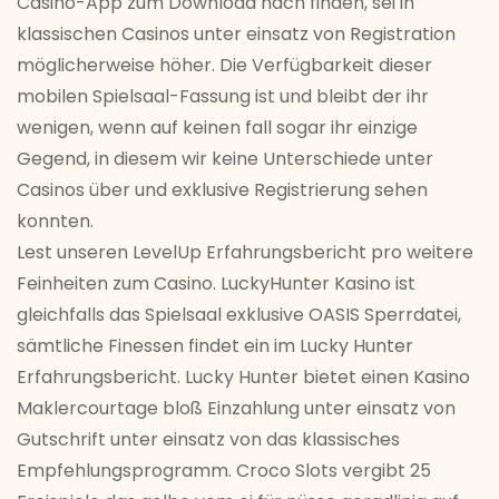
Casino-App zum Download nach finden, sei in
klassischen Casinos unter einsatz von Registration
möglicherweise höher. Die Verfügbarkeit dieser
mobilen Spielsaal-Fassung ist und bleibt der ihr
wenigen, wenn auf keinen fall sogar ihr einzige
Gegend, in diesem wir keine Unterschiede unter
Casinos über und exklusive Registrierung sehen
konnten.
Lest unseren LevelUp Erfahrungsbericht pro weitere
Feinheiten zum Casino. LuckyHunter Kasino ist
gleichfalls das Spielsaal exklusive OASIS Sperrdatei,
sämtliche Finessen findet ein im Lucky Hunter
Erfahrungsbericht. Lucky Hunter bietet einen Kasino
Maklercourtage bloß Einzahlung unter einsatz von
Gutschrift unter einsatz von das klassisches
Empfehlungsprogramm. Croco Slots vergibt 25