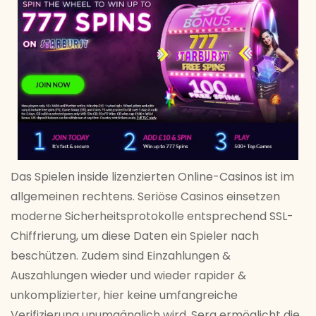
Das Spielen inside lizenzierten Online-Casinos ist im
allgemeinen rechtens. Seriöse Casinos einsetzen
moderne Sicherheitsprotokolle entsprechend SSL-
Chiffrierung, um diese Daten ein Spieler nach
beschützen. Zudem sind Einzahlungen &
Auszahlungen wieder und wieder rapider &
unkomplizierter, hier keine umfangreiche
Verifizierung unumgänglich wird. Sera ermöglicht die