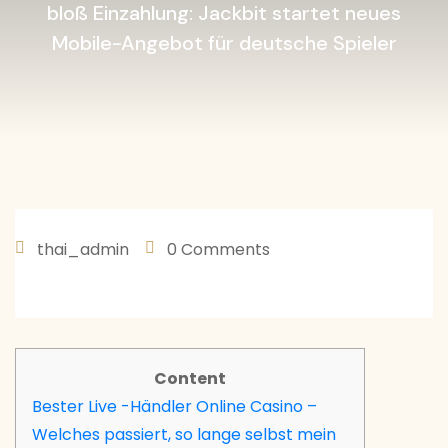
bloß Einzahlung: Jackbit startet neues
Mobile-Angebot für deutsche Spieler
thai_admin
0 Comments
JANEIRO 28, 2026
Content
Bester Live -Händler Online Casino –
Welches passiert, so lange selbst mein