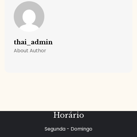
thai_admin
About Author
Horário
Segunda - Domingo