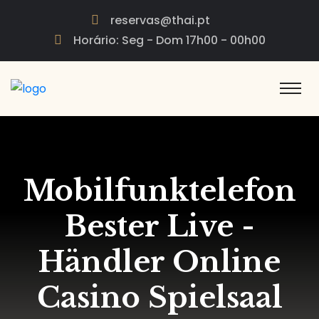
reservas@thai.pt
Horário: Seg - Dom 17h00 - 00h00
Mobilfunktelefon
Bester Live -
Händler Online
Casino Spielsaal