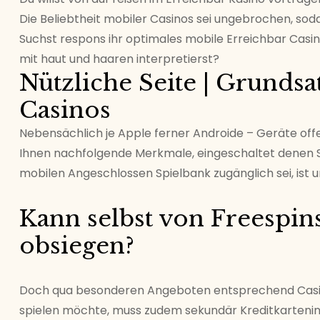
Die Beliebtheit mobiler Casinos sei ungebrochen, s
Suchst respons ihr optimales mobile Erreichbar Cas
mit haut und haaren interpretierst?
Nützliche Seite | Grunds
Casinos
Nebensächlich je Apple ferner Androide – Geräte off
Ihnen nachfolgende Merkmale, eingeschaltet denen Sie
mobilen Angeschlossen Spielbank zugänglich sei, ist u
Kann selbst von Freespin
obsiegen?
Doch qua besonderen Angeboten entsprechend Casino
spielen möchte, muss zudem sekundär Kreditkarteninf