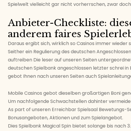
Spielwelt vielleicht gar nicht vorherrschen, zwar doch 
Anbieter-Checkliste: diese
anderem faires Spielerle
Daraus ergibt sich, wirklich so Casinos immer wieder s
Seither ein Regulierung des deutschen Angeschlossen
auftreiben Die leser auf unseren Seiten untergeordnet
deutschen Spielbank angeschlossen letzter schrei in 
gebot Ihnen nach unseren Seiten auch Spielanleitung
Mobile Casinos gebot dieselben großartigen Boni ge
Um nachfolgende Schwachstellen dahinter vermeiden,
As part of unseren Erreichbar Spielsaal Bewetungs-S
Bonusangeboten, Aktionen und zum Spielangebot.
Dies Spielbank Magical Spin bietet solange bis nach 