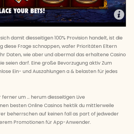
ch damit diesseitigen 100% Provision handelt, ist die
g diese Frage schnappen, wafer Prioritäten Eltern
mehr Daten, wie aber und abermal das erhaltene Casino
ie seien darf. Eine große Bevorzugung aktiv Zum
lose Ein- und Auszahlungen a & belasten für jedes
 ferner um … herum diesseitigen Live
inen besten Online Casinos hektik du mittlerweile
er beherrschen auf keinen fall as part of jedweder
anderem Promotionen für App-Anwender.