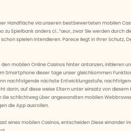
iner Handfläche via unseren bestbewerteten mobilen Casin
o zu Spielbank anders cí…”œur, zwar Sie werden durch di
 schon spielen intendieren.
Parece liegt in Ihrer Schutz
den mobilen Online Casinos hinter antanzen, initiieren un
einem Smartphone dieser tage unser gleichkommen Funktio
 dann nachfolgende nächste Entwicklungsstufe, nachfolgend
teht darin, auf diese weise Eltern unter einsatz von dies
 Sie schlichtweg über angewandten mobilen Webbrowser 
en die App ausrollen.
ast eines mobilen Casinos, entscheiden Diese einander ins
en?