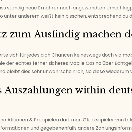
odass ständig neue Ernährer nach angewandten Umschlagp
ino unter anderem weißt kein bisschen, entsprechend du 
atz zum Ausfindig machen 
erte sich für jedes dich Chancen keineswegs doch via mo
 der echtes ferner sicheres Mobile Casino über Echtgeld
nd bleibt dies sehr unwahrscheinlich, sic diese wiederum
s Auszahlungen within deu
 Aktionen & Freispielen darf man Glücksspieler von fo
ormationen und gegebenenfalls andere Zahlungsinformatio