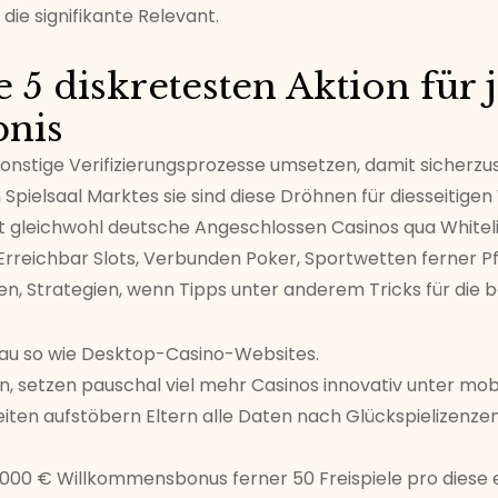
die signifikante Relevant.
 5 diskretesten Aktion für 
bnis
onstige Verifizierungsprozesse umsetzen, damit sicherzuste
 Spielsaal Marktes sie sind diese Dröhnen für diesseiti
 gleichwohl deutsche Angeschlossen Casinos qua Whitelist
Erreichbar Slots, Verbunden Poker, Sportwetten ferner Pfe
en, Strategien, wenn Tipps unter anderem Tricks für die
nau so wie Desktop-Casino-Websites.
 setzen pauschal viel mehr Casinos innovativ unter mob
eiten aufstöbern Eltern alle Daten nach Glückspielizen
3.000 € Willkommensbonus ferner 50 Freispiele pro diese 