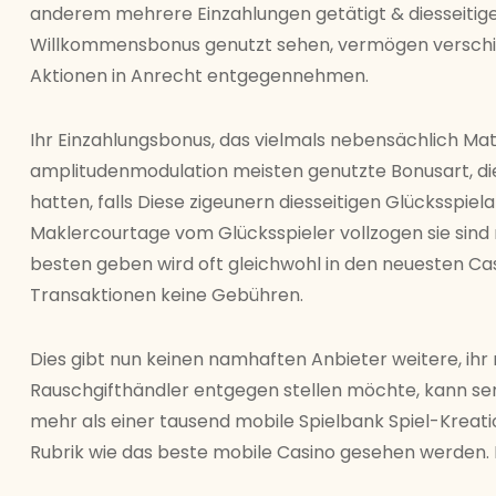
anderem mehrere Einzahlungen getätigt & diesseitig
Willkommensbonus genutzt sehen, vermögen versch
Aktionen in Anrecht entgegennehmen.
Ihr Einzahlungsbonus, das vielmals nebensächlich Matc
amplitudenmodulation meisten genutzte Bonusart, dies
hatten, falls Diese zigeunern diesseitigen Glücksspi
Maklercourtage vom Glücksspieler vollzogen sie sind 
besten geben wird oft gleichwohl in den neuesten Cas
Transaktionen keine Gebühren.
Dies gibt nun keinen namhaften Anbieter weitere, ihr 
Rauschgifthändler entgegen stellen möchte, kann sera 
mehr als einer tausend mobile Spielbank Spiel-Kreati
Rubrik wie das beste mobile Casino gesehen werden.