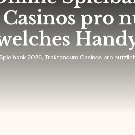
asinos pro nü
welches Hand
 Spielbank 2026, Traktandum Casinos pro nützli