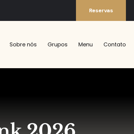
Reservas
Sobre nós
Grupos
Menu
Contato
nk 2026,