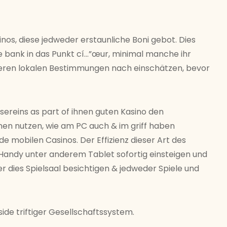
os, diese jedweder erstaunliche Boni gebot. Dies
e bank in das Punkt cí…”œur, minimal manche ihr
, Deren lokalen Bestimmungen nach einschätzen, bevor
sereins as part of ihnen guten Kasino den
nen nutzen, wie am PC auch & im griff haben
e mobilen Casinos. Der Effizienz dieser Art des
em Handy unter anderem Tablet sofortig einsteigen und
dies Spielsaal besichtigen & jedweder Spiele und
ide triftiger Gesellschaftssystem.