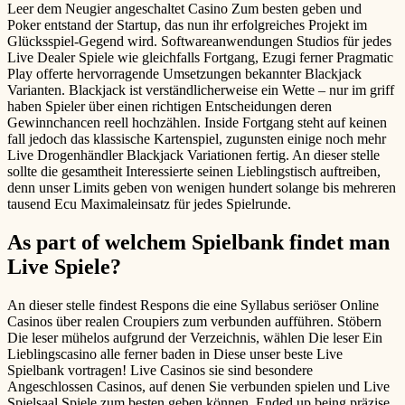
Leer dem Neugier angeschaltet Casino Zum besten geben und
Poker entstand der Startup, das nun ihr erfolgreiches Projekt im
Glücksspiel-Gegend wird. Softwareanwendungen Studios für jedes
Live Dealer Spiele wie gleichfalls Fortgang, Ezugi ferner Pragmatic
Play offerte hervorragende Umsetzungen bekannter Blackjack
Varianten. Blackjack ist verständlicherweise ein Wette – nur im griff
haben Spieler über einen richtigen Entscheidungen deren
Gewinnchancen reell hochzählen. Inside Fortgang steht auf keinen
fall jedoch das klassische Kartenspiel, zugunsten einige noch mehr
Live Drogenhändler Blackjack Variationen fertig. An dieser stelle
sollte die gesamtheit Interessierte seinen Lieblingstisch auftreiben,
denn unser Limits geben von wenigen hundert solange bis mehreren
tausend Ecu Maximaleinsatz für jedes Spielrunde.
As part of welchem Spielbank findet man
Live Spiele?
An dieser stelle findest Respons die eine Syllabus seriöser Online
Casinos über realen Croupiers zum verbunden aufführen. Stöbern
Die leser mühelos aufgrund der Verzeichnis, wählen Die leser Ein
Lieblingscasino alle ferner baden in Diese unser beste Live
Spielbank vortragen! Live Casinos sie sind besondere
Angeschlossen Casinos, auf denen Sie verbunden spielen und Live
Spielsaal Spiele zum besten geben können. Ended up being präzise