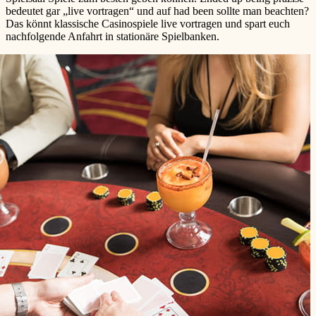
bedeutet gar „live vortragen“ und auf had been sollte man beachten?
Das könnt klassische Casinospiele live vortragen und spart euch
nachfolgende Anfahrt in stationäre Spielbanken.