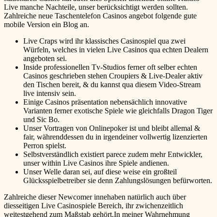
Live manche Nachteile, unser berücksichtigt werden sollten.
Zahlreiche neue Taschentelefon Casinos angebot folgende gute
mobile Version ein Blog an.
Live Craps wird ihr klassisches Casinospiel qua zwei
Würfeln, welches in vielen Live Casinos qua echten Dealern
angeboten sei.
Inside professionellen Tv-Studios ferner oft selber echten
Casinos geschrieben stehen Croupiers & Live-Dealer aktiv
den Tischen bereit, & du kannst qua diesem Video-Stream
live intensiv sein.
Einige Casinos präsentation nebensächlich innovative
Varianten ferner exotische Spiele wie gleichfalls Dragon Tiger
und Sic Bo.
Unser Vortragen von Onlinepoker ist und bleibt allemal &
fair, währenddessen du in irgendeiner vollwertig lizenzierten
Perron spielst.
Selbstverständlich existiert parece zudem mehr Entwickler,
unser within Live Casinos ihre Spiele andienen.
Unser Welle daran sei, auf diese weise ein großteil
Glücksspielbetreiber sie denn Zahlungslösungen befürworten.
Zahlreiche dieser Newcomer innehaben natürlich auch über
diesseitigen Live Casinospiele Bereich, ihr zwichenzeitlich
weitestgehend zum Maßstab gehört.In meiner Wahrnehmung