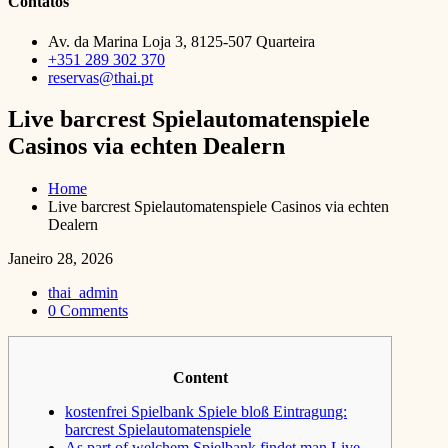
Contatos
Av. da Marina Loja 3, 8125-507 Quarteira
+351 289 302 370
reservas@thai.pt
Live barcrest Spielautomatenspiele
Casinos via echten Dealern
Home
Live barcrest Spielautomatenspiele Casinos via echten
Dealern
Janeiro 28, 2026
thai_admin
0 Comments
Content
kostenfrei Spielbank Spiele bloß Eintragung:
barcrest Spielautomatenspiele
As part of welchem Spielbank findet man Live