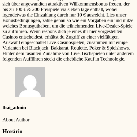
sich über angewandten attraktiven Willkommensbonus freuen, der
bis zu 100 € & 200 Freispiele via sieben tage enthält, wobei
irgendetwas die Einzahlung durch nur 10 € ausreicht. Lies unser
Bonusbedingungen, zahle genau so wie ein Vorgaben ein und nutze
welches Bonusguthaben, um die teilnehmenden Live-Dealer-Spiele
zu aufführen. Wenn respons dich je eines ihr hier vorgestellten
Casinos entscheidest, erhältst du Zugriff zu einer vielfältigen
Auswahl eingeschaltet Live-Casinospielen, zusammen mit einige
Varianten bei Blackjack, Bakkarat, Roulette, Poker & Spielshows.
Hinter dem rasanten Zunahme von Live-Tischspielen unter anderem
folgenden Aufführen steckt die erhebliche Kauf in Technologie.
thai_admin
About Author
Horário