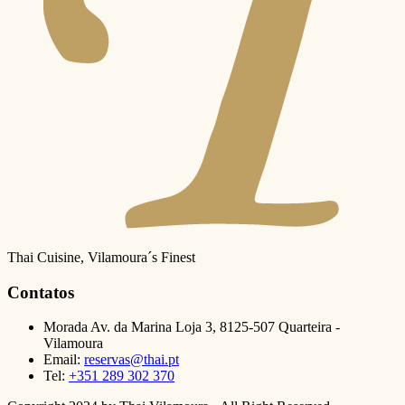
Thai Cuisine, Vilamoura´s Finest
Contatos
Morada
Av. da Marina Loja 3, 8125-507 Quarteira -
Vilamoura
Email:
reservas@thai.pt
Tel:
+351 289 302 370