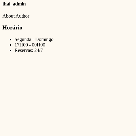
thai_admin
About Author
Horário
Segunda - Domingo
17H00 - 00H00
Reservas: 24/7