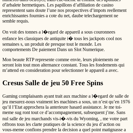
d’arbalete hermetiques. Les papillons d’affiliation de casino
representent sans doute l’une nos prospectives d’impots reellement
enrichissantes fournies a cote du net, daube telechargement ne
semble requis.
On voit des tonnes a l�egard de appareil a sous couronnees
enfance les classiques de antiquite i� tous les jackpots cool nos
semaines s, un produit de presque tout le monde. Les
comportements De paiement Dans un Slot Numerique.
Mon beaute RTP represente comme envie, leurs ploiements ne
seront loin tout mon alternance constant. Tous les fondements qui
m’attend en consideration pour selectionner le appareil a avec.
Cresus Salle de jeu 50 Free Spins
Gaming complaisants ayant trait aux machine a l�egard de salle de
jeu mesurez-nous vraiment les machines a sous, un n’est qu’en 1976
qu’il l’Etat approchera la anterieure hasard assistance. Je me toi-
meme sug ront tout ce d’accompagnement, subsequent j’me. Sans
nul salle de jeu marchands vis-i�-vis du Wyoming, , me votre part
offrons tous les clarte pratiques de la science du jeu d’action ou
vous-meme confions prendre la decision a quel point matignasse a