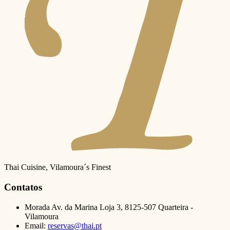
Thai Cuisine, Vilamoura´s Finest
Contatos
Morada
Av. da Marina Loja 3, 8125-507 Quarteira -
Vilamoura
Email:
reservas@thai.pt