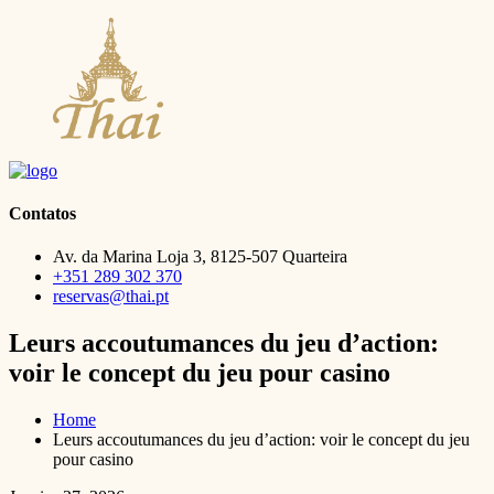
Contatos
Av. da Marina Loja 3, 8125-507 Quarteira
+351 289 302 370
reservas@thai.pt
Leurs accoutumances du jeu d’action:
voir le concept du jeu pour casino
Home
Leurs accoutumances du jeu d’action: voir le concept du jeu
pour casino