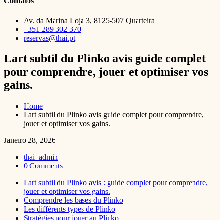
Contatos
Av. da Marina Loja 3, 8125-507 Quarteira
+351 289 302 370
reservas@thai.pt
Lart subtil du Plinko avis guide complet
pour comprendre, jouer et optimiser vos
gains.
Home
Lart subtil du Plinko avis guide complet pour comprendre,
jouer et optimiser vos gains.
Janeiro 28, 2026
thai_admin
0 Comments
Lart subtil du Plinko avis : guide complet pour comprendre,
jouer et optimiser vos gains.
Comprendre les bases du Plinko
Les différents types de Plinko
Stratégies pour jouer au Plinko