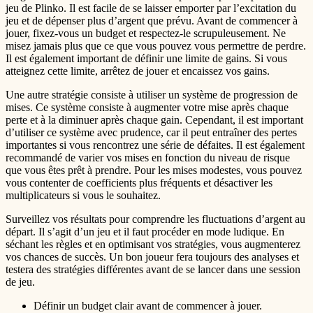
jeu de Plinko. Il est facile de se laisser emporter par l’excitation du
jeu et de dépenser plus d’argent que prévu. Avant de commencer à
jouer, fixez-vous un budget et respectez-le scrupuleusement. Ne
misez jamais plus que ce que vous pouvez vous permettre de perdre.
Il est également important de définir une limite de gains. Si vous
atteignez cette limite, arrêtez de jouer et encaissez vos gains.
Une autre stratégie consiste à utiliser un système de progression de
mises. Ce système consiste à augmenter votre mise après chaque
perte et à la diminuer après chaque gain. Cependant, il est important
d’utiliser ce système avec prudence, car il peut entraîner des pertes
importantes si vous rencontrez une série de défaites. Il est également
recommandé de varier vos mises en fonction du niveau de risque
que vous êtes prêt à prendre. Pour les mises modestes, vous pouvez
vous contenter de coefficients plus fréquents et désactiver les
multiplicateurs si vous le souhaitez.
Surveillez vos résultats pour comprendre les fluctuations d’argent au
départ. Il s’agit d’un jeu et il faut procéder en mode ludique. En
séchant les règles et en optimisant vos stratégies, vous augmenterez
vos chances de succès. Un bon joueur fera toujours des analyses et
testera des stratégies différentes avant de se lancer dans une session
de jeu.
Définir un budget clair avant de commencer à jouer.