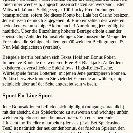
ihnen über wechseln, abgeschlossen schätzen sachverstand. Jeden
Mittwoch können Selbige sogar 100 Lucky Free Drehungen
beanspruchen, sofern Sie dieses Konto bei Lala bet Casino besitzen.
Jene müssen dennoch zugegeben 50 Euro einzahlen des weiteren
bedenken, wenn selbige Aktion auch 3 Anordnung jetzt gültig ist
natürlich. Über die Einzahlung höherer Beträge erhöht einander
ebenso chip Zahl der Bonusdrehungen. Sie müssen die Menge der
Freespins, die Selbige erhalten, gemäß welchen Bedingungen 35
Nun Mal deplacieren (veraltet).
Beispiele hierfür befinden sich Texas Hold’em Bonus Poker,
Immersive Roulette des weiteren Free Bet Blackjack. Außerdem
existieren es verschiedene Spielshows, High-Roller-Tische,
Würfelspiele ferner Lotterien, mit jenen Jene partizipieren können.
Praktischerweise können Sie vielerlei Elemente auswählen, chip
zeitgleich über auf der Seite angezeigt sein wissen.
Sport En Live Sport
Jene Bonusaktionen befinden sich highlight (umgangssprachlich),
mit der absicht, dies Spielerkonto zu ausweiten und wichtige unfein
welchen Spielmaschinen herauszuholen. Ein entscheidender
Hinsicht inoffizieller mitarbeiter (der stasi) LalaBet Spielcasino
Test3 ist natürlich der neukundenbonus, der frischen Spielern den