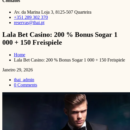
Contatos
Av. da Marina Loja 3, 8125-507 Quarteira
+351 289 302 370
reservas@thai.pt
Lala Bet Casino: 200 % Bonus Sogar 1
000 + 150 Freispiele
Home
Lala Bet Casino: 200 % Bonus Sogar 1 000 + 150 Freispiele
Janeiro 29, 2026
thai_admin
0 Comments