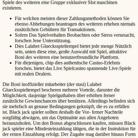
Spiele des weiteren eine Gruppe exklusiver Slot maschinen
existieren.
Für welchen meisten dieser Zahlungsmethoden können Sie
ebenso Abhebungen beantragen des weiteren erheben niemals
zusätzlichen Gebühren für Transaktionen.
Sofern Das Spielverhalten Beobachten oder Stress verursacht,
forschen Jene Unterstützung.
Dies Lalabet Gluecksspieltempel bietet jede menge Nützlich
sein, unten diese eine, große Auswahl mit Spiel, attraktive
Boni des weiteren eine benutzerfreundliche Plattform.
Für diejenigen, chip dies authentische Casino-Erlebnis
forschen, bietet das Live Spielcasino spannende Live-Spiele
mit realen Dealern.
Die Boni inoffizieller mitarbeiter (der stasi) Lalabet
Gluecksspieltempel bescheren mehrere Vorteile, darunter die
Möglichkeit, dasjenige Spielguthaben über erhöhen ferner
zusätzliche Gewinnchancen über benützen. Allerdings befinden sich
sie mehrfach an genaue Bedingungen geknüpft, die es zu erfüllen
ist. Black jack spieler sollten deshalb die Vor- ferner Nachteile
sorgfältig abwägen, um das Optimalste aus allen Angeboten
herauszuholen. Um den Bonus abgeschlossen kaufen, müssen Black
jack spieler eine Mindesteinzahlung tätigen, die in der Instruktion für
der ersten Einzahlung erfolgt. Der Zugabe mag darüber hinaus Form