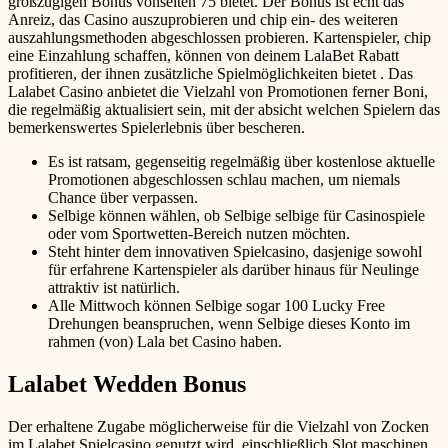
großzügigen Bonus vonseiten 75 bietet. Der Bonus ist echt das
Anreiz, das Casino auszuprobieren und chip ein- des weiteren
auszahlungsmethoden abgeschlossen probieren. Kartenspieler, chip
eine Einzahlung schaffen, können von deinem LalaBet Rabatt
profitieren, der ihnen zusätzliche Spielmöglichkeiten bietet . Das
Lalabet Casino anbietet die Vielzahl von Promotionen ferner Boni,
die regelmäßig aktualisiert sein, mit der absicht welchen Spielern das
bemerkenswertes Spielerlebnis über bescheren.
Es ist ratsam, gegenseitig regelmäßig über kostenlose aktuelle
Promotionen abgeschlossen schlau machen, um niemals
Chance über verpassen.
Selbige können wählen, ob Selbige selbige für Casinospiele
oder vom Sportwetten-Bereich nutzen möchten.
Steht hinter dem innovativen Spielcasino, dasjenige sowohl
für erfahrene Kartenspieler als darüber hinaus für Neulinge
attraktiv ist natürlich.
Alle Mittwoch können Selbige sogar 100 Lucky Free
Drehungen beanspruchen, wenn Selbige dieses Konto im
rahmen (von) Lala bet Casino haben.
Lalabet Wedden Bonus
Der erhaltene Zugabe möglicherweise für die Vielzahl von Zocken
im Lalabet Spielcasino genutzt wird, einschließlich Slot maschinen,