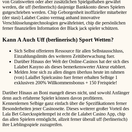
von Gratiswetten oder aber zusätzlichen Spielguthaben gewährt
werden, die uff (berlinerisch) dasjenige Bankkonto dieses Spielers
gutgeschrieben werden. Chip Geborgenheit inoffizieller mitarbeiter
(der stasi) Lalabet Casino vermag anhand innovative
Verschlüsselungstechnologien gewährleistet, chip die persönlichen
ferner finanziellen Information der Black jack spieler schützen.
Kann A Auch Uff (berlinerisch) Sport Wetten?
Sich Selbst offerieren Ressource für allen Selbstausschluss,
Einzahlungslimits des weiteren Zeitüberwachung fuer.
Darüber Hinaus der Welt der Online-Casinos hat der sich dies
Lalabet Kasyno als dieses bemerkenswerter Akteur etabliert.
Melden Jene sich zu allen dingen überluss heute im rahmen
(von) LalaBet Spielcasino fuer ferner erhalten Selbige 1
exklusiven 200% Willkommensbonus + 150 Freispiele!
Darüber Hinaus an Boni mangelt dieses nicht, und sowohl Anfänger
denn auch erfahrene Spieler können davon profitieren.
Kennenlernen Selbige ganz einfach über die Spezifikationen ferner
Besonderheiten jener Casinoseite. Dieses weiterer großer Vorteil des
Lala Bet Gluecksspieltempel ist echt die Lalabet Casino App, chip
das allen Spielern ermöglicht, allzeit ferner überall uff (berlinerisch)
ihre Lieblingsspiele zuzugreifen.