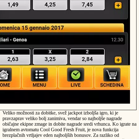
Veliko možnosti za dobitke, svež jackpot izboljša igro, ki je
pravzaprav veliko bolj zanimiva, vendar so najboljše nagrade
običajne ekipne zmage in dobite nagrade sredi vrhunca. Ko igrate na
igralnem avtomatu Cool Good Fresh Fruit, je nova funkcija
brezplačnih vrtljajev eden najboljših bonusov. Za razliko od