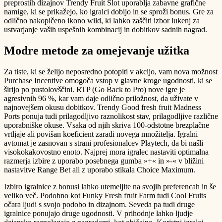
preprostih dizajnov Trendy Fruit Slot uporablja zabavne grafične
namige, ki se prikažejo, ko igralci dobijo in se sproži bonus. Gre za
odlično nakopičeno ikono wild, ki lahko zaščiti izbor lukenj za
ustvarjanje vaših uspešnih kombinacij in dobitkov sadnih nagrad.
Modre metode za omejevanje užitka
Za tiste, ki se želijo neposredno potopiti v akcijo, vam nova možnost
Purchase Incentive omogoča vstop v glavne kroge ugodnosti, ki se
širijo po pustolovščini. RTP (Go Back to Pro) nove igre je
agresivnih 96 %, kar vam daje odlično priložnost, da uživate v
najnovejšem okusu dobitkov. Trendy Good fresh fruit Madness
Ports ponuja tudi prilagodljivo raznolikost stav, prilagodljive različne
uporabniške okuse. Vsaka od njih skriva 100-odstotne brezplačne
vrtljaje ali povišan koeficient zaradi novega množitelja. Igralni
avtomat je zasnovan s strani profesionalcev Playtech, da bi našli
visokokakovostno enoto. Najprej mora igralec nastaviti optimalna
razmerja izbire z uporabo posebnega gumba »+« in »-« v bližini
nastavitve Range Bet ali z uporabo stikala Choice Maximum.
Izbiro igralnice z bonusi lahko utemeljite na svojih preferencah in še
veliko več. Podobno kot Funky Fresh fruit Farm tudi Cool Fruits
očara ljudi s svojo podobo in dizajnom. Seveda pa tudi druge
igralnice ponujajo druge ugodnosti. V prihodnje lahko ljudje