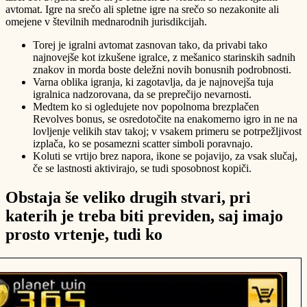
avtomat. Igre na srečo ali spletne igre na srečo so nezakonite ali
omejene v številnih mednarodnih jurisdikcijah.
Torej je igralni avtomat zasnovan tako, da privabi tako
najnovejše kot izkušene igralce, z mešanico starinskih sadnih
znakov in morda boste deležni novih bonusnih podrobnosti.
Varna oblika igranja, ki zagotavlja, da je najnovejša tuja
igralnica nadzorovana, da se preprečijo nevarnosti.
Medtem ko si ogledujete nov popolnoma brezplačen
Revolves bonus, se osredotočite na enakomerno igro in ne na
lovljenje velikih stav takoj; v vsakem primeru se potrpežljivost
izplača, ko se posamezni scatter simboli poravnajo.
Koluti se vrtijo brez napora, ikone se pojavijo, za vsak slučaj,
če se lastnosti aktivirajo, se tudi sposobnost kopiči.
Obstaja še veliko drugih stvari, pri
katerih je treba biti previden, saj imajo
prosto vrtenje, tudi ko