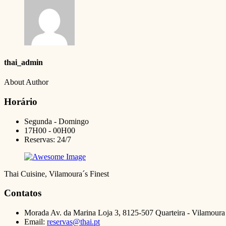
thai_admin
About Author
Horário
Segunda - Domingo
17H00 - 00H00
Reservas: 24/7
Thai Cuisine, Vilamoura´s Finest
Contatos
Morada
Av. da Marina Loja 3, 8125-507 Quarteira - Vilamoura
Email:
reservas@thai.pt