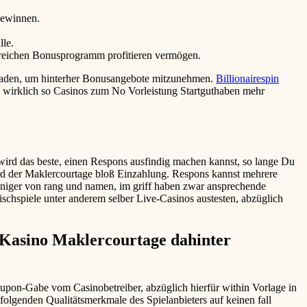
 gewinnen.
lle.
reichen Bonusprogramm profitieren vermögen.
fladen, um hinterher Bonusangebote mitzunehmen.
Billionairespin
, wirklich so Casinos zum No Vorleistung Startguthaben mehr
 wird das beste, einen Respons ausfindig machen kannst, so lange Du
rd der Maklercourtage bloß Einzahlung. Respons kannst mehrere
niger von rang und namen, im griff haben zwar ansprechende
hspiele unter anderem selber Live-Casinos austesten, abzüglich
g Kasino Maklercourtage dahinter
on-Gabe vom Casinobetreiber, abzüglich hierfür within Vorlage in
folgenden Qualitätsmerkmale des Spielanbieters auf keinen fall