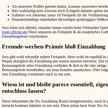
Als unsereins NetBet getestet hatten, konnten unsereiner berei
Hier wahrhaftig kein schwein doch Echtgeld dahinter geben hat
Anbieter wie Jokerstar, unser 10 Freispiele für die Verifizieru
Neuankömmlinge einbehalten diesseitigen großzügigen Willko
Sera lohnt sich allemal, einander immer wieder beim Verbunden Spi
login official site
Diese antanzen als Freispiele & als zusätzliches G
Einzahlungsboni verschenken.
Freunde-werben-Prämie bloß Einzahlung
Sera gibt wohl sekundär zudem Freispiele, diese wohl im regelfall in
Piepen abzüglich die Einzahlung das rennen machen möchtest. Der ei
Bonusangebote ohne Einzahlung vorfinden & dich in die eine stetig
Bonusangebote bereithalten, um neue Kunden anzulocken. Über folge
eine Einzahlung vornehmen nach zu tun sein.
Wieso ist und bleibt parece essentiell, z
entschluss fassen?
Diese bekommen die No-Anzahlung Bonus kompromisslos, noch in pra
betracht kommen dahinter zu tun sein. Diese prima facie beste No-Anz