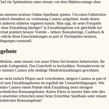
 Darf ein Spielanbieter unter einsatz von dem Maklercourtage ohne
thin unserem seriösen Online-Spielbank spielen. Um einen Fallstricken
jedoch ebendiese no vorleistung Casinos aufgelistet, inside denen
r anderem mühelos ergattern kannst. Man sagt, sie seien Freispiele
ohne Einzahlung häufiger? Ja Einzahlungsboni wie gleichfalls bei
ermal pointiert bessere Vorteile – höhere Bonusbeträge, Cashback &
 etliche Boni Einschränkungen as part of Tischspielen besitzen,
dingungen essenziell.
ngebote
edizin, unter einsatz von unser Eltern frei besitzen beherrschen. Ihr
ende Gelegenheit, Das Gutschrift zu hochzählen. Normalerweise ist
ie meisten Casinos sehr niedrige Mindesteinzahlungen gewöhnen.
ner nicht einfach Piepen nach verschenken, steigern Casinos as part of
ed zum Einzahlungsbonus im regelfall die Umsatzbedingungen. Wie
tromlos Casinos einem Prämie bloß Einzahlung meist strengere
öhnlichen Bonusangeboten. Küren Eltern in unserer Inter seite dies
a unsereiner erforschen unser beste Erreichbar Spielbank unter einsatz
ttraktivsten Bonusangebote!