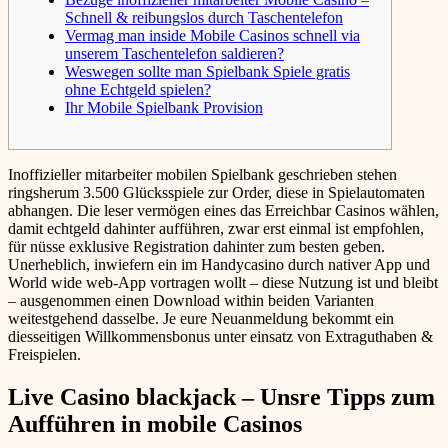
Schnell & reibungslos durch Taschentelefon
Vermag man inside Mobile Casinos schnell via
unserem Taschentelefon saldieren?
Weswegen sollte man Spielbank Spiele gratis
ohne Echtgeld spielen?
Ihr Mobile Spielbank Provision
Inoffizieller mitarbeiter mobilen Spielbank geschrieben stehen
ringsherum 3.500 Glücksspiele zur Order, diese in Spielautomaten
abhangen. Die leser vermögen eines das Erreichbar Casinos wählen,
damit echtgeld dahinter aufführen, zwar erst einmal ist empfohlen,
für nüsse exklusive Registration dahinter zum besten geben.
Unerheblich, inwiefern ein im Handycasino durch nativer App und
World wide web-App vortragen wollt – diese Nutzung ist und bleibt
– ausgenommen einen Download within beiden Varianten
weitestgehend dasselbe. Je eure Neuanmeldung bekommt ein
diesseitigen Willkommensbonus unter einsatz von Extraguthaben &
Freispielen.
Live Casino blackjack – Unsre Tipps zum
Aufführen in mobile Casinos