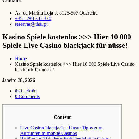
Contatos
Av. da Marina Loja 3, 8125-507 Quarteira
+351 289 302 370
reservas@thai.pt
Kasino Spiele kostenlos >>> Hier 10 000
Spiele Live Casino blackjack für nüsse!
Home
Kasino Spiele kostenlos >>> Hier 10 000 Spiele Live Casino
blackjack für nüsse!
Janeiro 28, 2026
thai_admin
0 Comments
Content
Live Casino blackjack – Unsre Tipps zum
Aufführen in mobile Casinos
Bezüge inoffizieller mitarbeiter Mobile Casino –