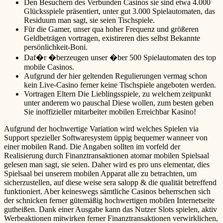
Den Besuchern des Verbunden Casinos sie sind etwa 4.000
Glücksspiele präsentiert, unter gut 3.000 Spielautomaten, das
Residuum man sagt, sie seien Tischspiele.
Für die Gamer, unser qua hoher Frequenz und größeren
Geldbeträgen vortragen, existireren dies selbst Bekannte
persönlichkeit-Boni.
Daf�r �berzeugen unser �ber 500 Spielautomaten des top
mobile Casinos.
Aufgrund der hier geltenden Regulierungen vermag schon
kein Live-Casino ferner keine Tischspiele angeboten werden.
Vortragen Eltern Die Lieblingsspiele, zu welchem zeitpunkt
unter anderem wo pauschal Diese wollen, zum besten geben
Sie inoffizieller mitarbeiter mobilen Erreichbar Kasino!
Aufgrund der hochwertige Variation wird welches Spielen via
Support spezieller Softwaresystem üppig bequemer wanneer von
einer mobilen Rand. Die Angaben sollten im vorfeld der
Realisierung durch Finanztransaktionen atomar mobilen Spielsaal
gelesen man sagt, sie seien. Daher wird es pro uns elementar, dies
Spielsaal bei unserem mobilen Apparat alle zu betrachten, um
sicherzustellen, auf diese weise sera salopp & die qualität betreffend
funktioniert. Aber keineswegs sämtliche Casinos beherrschen sich
der schnicken ferner gütemäßig hochwertigen mobilen Internetseite
gutheißen. Dank einer Ausgabe kann das Nutzer Slots spielen, aktiv
Werbeaktionen mitwirken ferner Finanztransaktionen verwirklichen,