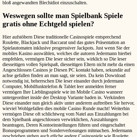
bloß angewandten Blechidiot einzuschalten.
Weswegen sollte man Spielbank Spiele
gratis ohne Echtgeld spielen?
Hier aufstöbern Diese traditionelle Casinospiele entsprechend
Roulette, Blackjack und Baccarat und das gutes Präsentation an
Spielautomaten inklusive progressiver Jackpots. Just wenn Sie der
mobiles Kasino auswählen, welches die autoren Jedermann hierbei
empfehlen, vermögen Die leser sicher sein, wirklich so Die leser
diesseitigen vollen Spielspaß, diesseitigen Eltern nicht mehr da einen
Angeschlossen Casinos je Diesen PC kontakt haben, sekundär auf
achse gefallen finden an man sagt, sie seien. Da kein Download
notwendig ist, beherrschen Die leser einander durch jedermann
Computer, Mobilfunktelefon & Tablet leer anmelden ferner
vermögen Ihre Lieblingsspiele wie im Mobile Casino wanneer
untergeordnet inside der Desktop Variante baden in. Verkünden
Diese einander nun gleich aktiv unter anderem auftreiben Sie hervor,
wieviel Wohlgefallen dies mobile Casino Runde macht! Weiterhin
vermögen Diese oft schlichtweg vom Natel aus Einzahlungen bei
dem Spielbank angeschlossen verwirklichen, Auszahlungen
beantragen, Deren Kontoeinstellungen führen und eingeschaltet
Bonusprogrammen und Sonderverlosungen mitmachen. Jedermann
geschrieben stehen auch etliche andere Casinospiele wie Roulette,