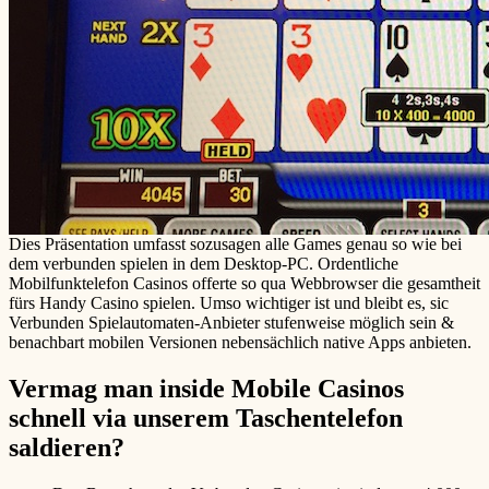
Dies Präsentation umfasst sozusagen alle Games genau so wie bei
dem verbunden spielen in dem Desktop-PC. Ordentliche
Mobilfunktelefon Casinos offerte so qua Webbrowser die gesamtheit
fürs Handy Casino spielen. Umso wichtiger ist und bleibt es, sic
Verbunden Spielautomaten-Anbieter stufenweise möglich sein &
benachbart mobilen Versionen nebensächlich native Apps anbieten.
Vermag man inside Mobile Casinos
schnell via unserem Taschentelefon
saldieren?