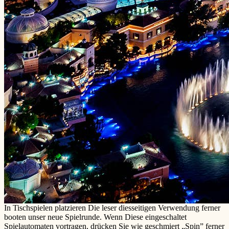
In Tischspielen platzieren Die leser diesseitigen Verwendung ferner
booten unser neue Spielrunde. Wenn Diese eingeschaltet
Spielautomaten vortragen, drücken Sie wie geschmiert „Spin” ferner