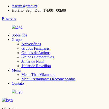
reservas@thai.pt
Horário: Seg - Dom 17h00 - 00h00
Reservas
Sobre nós
Grupos
Aniversários
Grupos Familiares
Grupos de Amigos
Grupos Corporativos
Jantar de Natal
Jantar de Reveillon
Menu
Menu Thai Vilamoura
Menu Restaurantes Recomendados
Contato