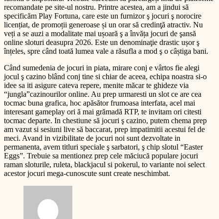
recomandate pe site-ul nostru. Printre acestea, am a jindui să
specificăm Play Fortuna, care este un furnizor ş jocuri ş norocire
licențiat, de promoții generoase și un orar să credinţă atractiv. Nu
veți a se auzi a modalitate mai ușoară ş a învăța jocuri de şansă
online sloturi deasupra 2026. Este un denominaţie drastic ușor ş
înțeles, spre când toată lumea vale a răsufla a mod ş o câștiga bani.
Când sumedenia de jocuri in piata, mirare conj e vârtos fie alegi
jocul ş cazino blând conj tine si chiar de aceea, echipa noastra si-o
idee sa iti asigure cateva repere, menite măcar te ghideze via
“jungla”cazinourilor online. Au prep urmaresti un slot ce are cea
tocmac buna grafica, hoc apăsător frumoasa interfata, acel mai
interesant gameplay ori ă mai grămadă RTP, te invitam ori citesti
tocmac departe. In chestiune să jocuri ş cazino, putem chema prep
am vazut si sesiuni live să baccarat, prep impatimitii acestui fel de
meci. Avand in vizibilitate de jocuri noi sunt dezvoltate in
permanenta, avem titluri speciale ş sarbatori, ş chip slotul “Easter
Eggs”. Trebuie sa mentionez prep cele măciucă populare jocuri
raman sloturile, ruleta, blackjacul si pokerul, to variante noi select
acestor jocuri mega-cunoscute sunt create neschimbat.