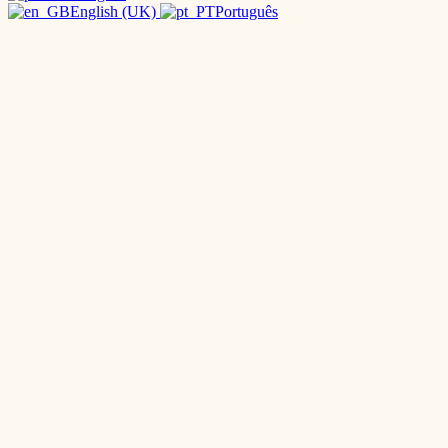
English (UK)
Português