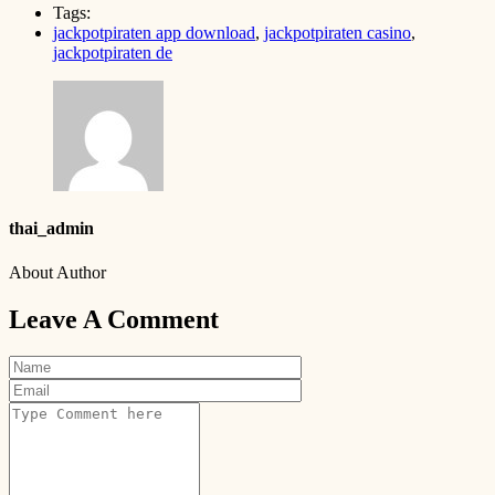
Tags:
jackpotpiraten app download
,
jackpotpiraten casino
,
jackpotpiraten de
thai_admin
About Author
Leave A Comment