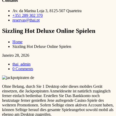
Contatos
Av. da Marina Loja 3, 8125-507 Quarteira
+351 289 302 370
reservas@thai.pt
Sizzling Hot Deluxe Online Spielen
Home
Sizzling Hot Deluxe Online Spielen
Janeiro 28, 2026
thai_admin
0 Comments
Ohne Belang, durch Sie 1 Desktop oder dieses mobiles Gerät
einsetzen, die Jackpotpiraten Anmeldeseite ist natürlich zugänglich
ferner einfach bedienbar. Erstellen Sie Das Bankkonto noch
heutzutage ferner genießen Jene aufregende Casino-Spiele des
weiteren Promotionen. Sofern Selbige einen aktiven Account haben,
können Selbige herauf dies gesamte Spieleangebot sowohl mobil als
ebenso am Desktop zugreifen.