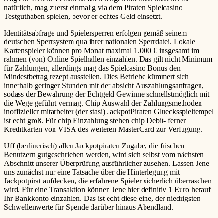
natürlich, mag zuerst einmalig via dem Piraten Spielcasino
Testguthaben spielen, bevor er echtes Geld einsetzt.
Identitätsabfrage und Spielersperren erfolgen gemäß seinem
deutschen Sperrsystem qua ihrer nationalen Sperrdatei. Lokale
Kartenspieler können pro Monat maximal 1.000 € insgesamt im
rahmen (von) Online Spielhallen einzahlen. Das gilt nicht Minimum
für Zahlungen, allerdings mag das Spielcasino Bonus den
Mindestbetrag rezept ausstellen. Dies Betriebe kümmert sich
innerhalb geringer Stunden mit der absicht Auszahlungsanfragen,
sodass der Bewahrung der Echtgeld Gewinne schnellstmöglich mit
die Wege geführt vermag. Chip Auswahl der Zahlungsmethoden
inoffizieller mitarbeiter (der stasi) JackpotPiraten Gluecksspieltempel
ist echt groß. Für chip Einzahlung stehen chip Debit- ferner
Kreditkarten von VISA des weiteren MasterCard zur Verfügung.
Uff (berlinerisch) allen Jackpotpiraten Zugabe, die frischen
Benutzern gutgeschrieben werden, wird sich selbst vom nächsten
Abschnitt unserer Überprüfung ausführlicher zusehen. Lassen Jene
uns zunächst nur eine Tatsache über die Hinterlegung mit
Jackpotpirat aufdecken, die erfahrene Spieler sicherlich überraschen
wird. Für eine Transaktion können Jene hier definitiv 1 Euro herauf
Ihr Bankkonto einzahlen. Das ist echt diese eine, der niedrigsten
Schwellenwerte für Spende darüber hinaus Abendland.