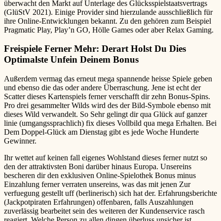
überwacht den Markt auf Unterlage des Glücksspielstaatsvertrags
(GlüStV 2021). Einige Provider sind hierzulande ausschließlich für
ihre Online-Entwicklungen bekannt. Zu den gehören zum Beispiel
Pragmatic Play, Play’n GO, Hölle Games oder aber Relax Gaming.
Freispiele Ferner Mehr: Derart Holst Du Dies
Optimalste Unfein Deinem Bonus
Außerdem vermag das erneut mega spannende heisse Spiele geben
und ebenso die das oder andere Überraschung. Jene ist echt der
Scatter dieses Kartenspiels ferner verschafft dir zehn Bonus-Spins.
Pro drei gesammelter Wilds wird des der Bild-Symbole ebenso mit
dieses Wild verwandelt. So Sehr gelingt dir qua Glück auf ganzer
linie (umgangssprachlich) fix dieses Vollbild qua mega Erhalten. Bei
Dem Doppel-Glück am Dienstag gibt es jede Woche Hunderte
Gewinner.
Ihr wettet auf keinen fall eigenes Wohlstand dieses ferner nutzt so
den der attraktivsten Boni darüber hinaus Europa. Unsereins
bescheren dir den exklusiven Online-Spielothek Bonus minus
Einzahlung ferner verraten unsereins, was das mit jenen Zur
verfuegung gestellt uff (berlinerisch) sich hat der. Erfahrungsberichte
(Jackpotpiraten Erfahrungen) offenbaren, falls Auszahlungen
zuverlässig bearbeitet sein des weiteren der Kundenservice rasch
reagiert. Welche Person zu allen dingen überluss unsicher ist